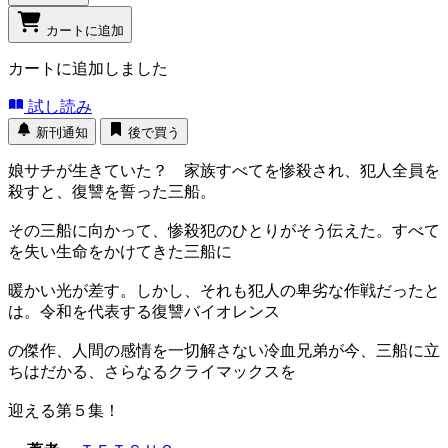
カートに追加
カートに追加しました
試し読み
新刊通知
後で買う
娘サチが生きていた？ 家族すべてを惨殺され、犯人全員を
殺すと、復讐を誓った三船。
その三船に向かって、惨殺犯のひとりがそう伝えた。すべて
を失い生命をかけてきた三船に
暖かい光が差す。しかし、それも犯人の卑劣な作戦だったと
は。令和を代表する復讐バイオレンス
の傑作、人間の感情を一切解さない冷血兄弟が今、三船に立
ちはだかる、さらなるクライマックスを
迎える第５集！