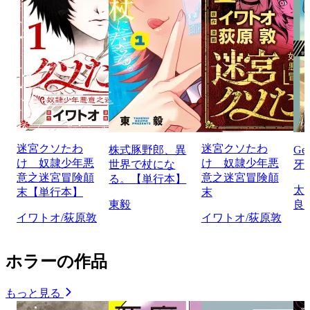
迷宮クソたわ
迷宮クソたわ
株式豚野郎、異
Ge
け 奴隷少年悪
け 奴隷少年悪
世界で杖にな
牙
意之迷宮冒険顛
意之迷宮冒険顛
る。【単行本】
太
末【単行本】
末
東毅
良
イワトオ/荻原敦
イワトオ/荻原敦
ホラーの作品
もっと見る