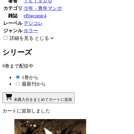
著者
ＴＥＴＳＵＯ
カテゴリ
少年・青年マンガ
雑誌
eBigcomic4
レーベル
デジコレ
ジャンル
ホラー
詳細を見る
とじる
シリーズ
9巻まで配信中
1巻から
最新刊から
未購入分をまとめてカートに追加
カートに追加しました