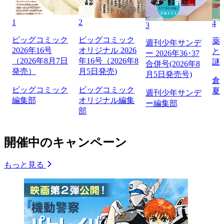
1
2
4
3
ビッグコミック
ビッグコミック
薬
週刊少年サンデ
2026年16号
オリジナル 2026
と
ー 2026年36･37
（2026年8月7日
年16号（2026年8
謎
合併号(2026年8
発売）
月5日発売)
月5日発売号)
倉
ビッグコミック
ビッグコミック
夏
週刊少年サンデ
編集部
オリジナル編集
ー編集部
部
開催中のキャンペーン
もっと見る