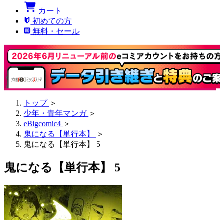
カート
初めての方
無料・セール
トップ
＞
少年・青年マンガ
＞
eBigcomic4
＞
鬼になる【単行本】
＞
鬼になる【単行本】 5
鬼になる【単行本】 5