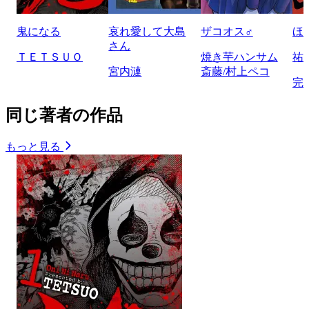
鬼になる
哀れ愛して大島
ザコオス♂
ほ
さん
ＴＥＴＳＵＯ
焼き芋ハンサム
祐
宮内漣
斎藤/村上ペコ
完
同じ著者の作品
もっと見る