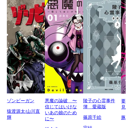
ゾンビーガン
悪魔の論破 〜
陵子の心霊事件
要
信じてはいけな
簿 愛蔵版
見
猿渡源太/山川直
いあの娘のため
輝
篠原千絵
豚
に〜
完結