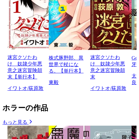
迷宮クソたわ
迷宮クソたわ
株式豚野郎、異
Ge
け 奴隷少年悪
け 奴隷少年悪
世界で杖にな
牙
意之迷宮冒険顛
意之迷宮冒険顛
る。【単行本】
太
末【単行本】
末
東毅
良
イワトオ/荻原敦
イワトオ/荻原敦
ホラーの作品
もっと見る