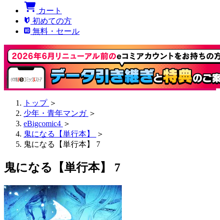
カート
初めての方
無料・セール
トップ
＞
少年・青年マンガ
＞
eBigcomic4
＞
鬼になる【単行本】
＞
鬼になる【単行本】 7
鬼になる【単行本】 7