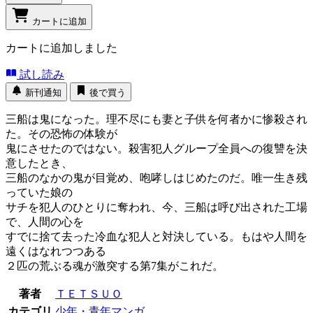
カートに追加
カートに追加しました
試し読み
新刊通知
後で買う
三船は鬼になった。理不尽にも妻と子供を何者かに惨殺され
た。その恐怖の体験が
鬼にさせたのではない。殺害犯人グループ全員への復讐を決
意したとき、
三船のなかの鬼が目覚め、咆哮しはじめたのだ。唯一生き残
っていた娘の
サチを犯人のひとりに奪われ、今、三船は呼び出された工場
で、人間の心を
すでに捨て去った冷血な犯人と対決している。もはや人間を
遠くはなれつつある
２匹の荒ぶる魂が激突する第7集がこれだ。
著者
ＴＥＴＳＵＯ
カテゴリ
少年・青年マンガ