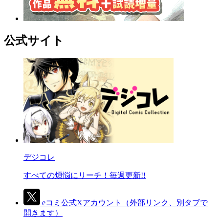
公式サイト
デジコレ
すべての煩悩にリーチ！毎週更新!!
eコミ公式Xアカウント
（外部リンク、別タブで
開きます）