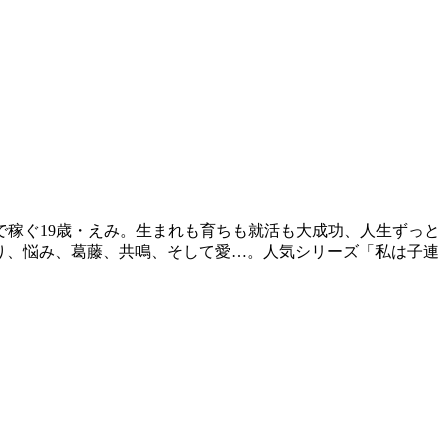
稼ぐ19歳・えみ。生まれも育ちも就活も大成功、人生ずっと
り、悩み、葛藤、共鳴、そして愛…。人気シリーズ「私は子連