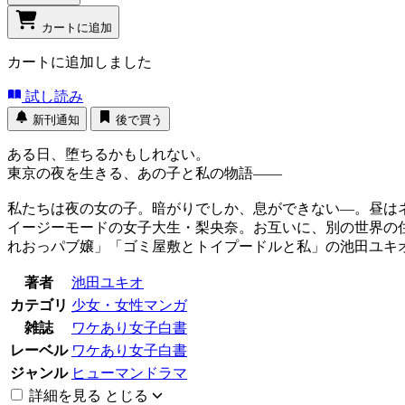
カートに追加
カートに追加しました
試し読み
新刊通知
後で買う
ある日、堕ちるかもしれない。
東京の夜を生きる、あの子と私の物語――
私たちは夜の女の子。暗がりでしか、息ができない―。昼は
イージーモードの女子大生・梨央奈。お互いに、別の世界の
れおっパブ嬢」「ゴミ屋敷とトイプードルと私」の池田ユキ
著者
池田ユキオ
カテゴリ
少女・女性マンガ
雑誌
ワケあり女子白書
レーベル
ワケあり女子白書
ジャンル
ヒューマンドラマ
詳細を見る
とじる