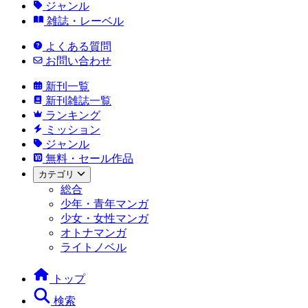
ジャンル
雑誌・レーベル
よくある質問
お問い合わせ
新刊一覧
新刊雑誌一覧
ランキング
ミッション
ジャンル
無料・セール作品
カテゴリ
総合
少年・青年マンガ
少女・女性マンガ
オトナマンガ
ライトノベル
トップ
検索