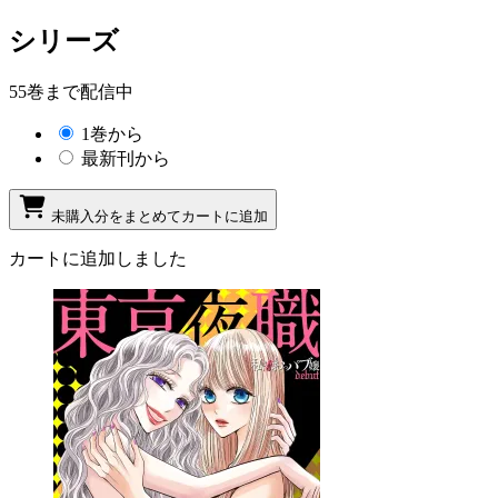
シリーズ
55巻まで配信中
1巻から
最新刊から
未購入分をまとめてカートに追加
カートに追加しました