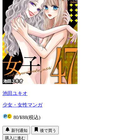
池田ユキオ
少女・女性マンガ
80
/
¥88
(税込)
新刊通知
後で買う
購入に進む