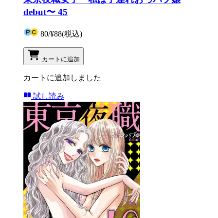
debut〜 45
80
/
¥88
(税込)
カートに追加
カートに追加しました
試し読み