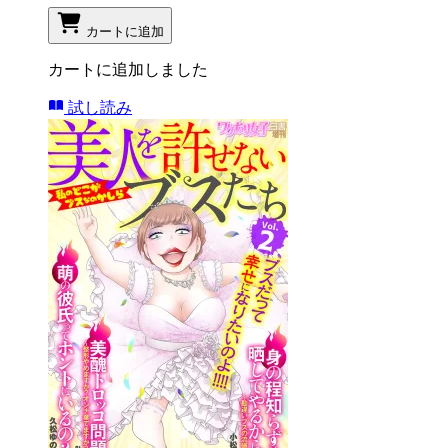
カートに追加
カートに追加しました
試し読み