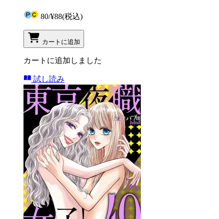
80
/
¥88
(税込)
カートに追加
カートに追加しました
試し読み