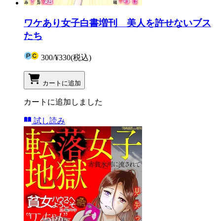
ワケあり女子白書増刊 美人を許せないブス
たち
300
/
¥330
(税込)
カートに追加
カートに追加しました
試し読み