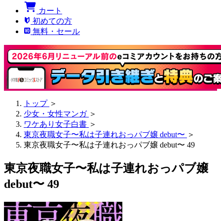
カート
初めての方
無料・セール
トップ
＞
少女・女性マンガ
＞
ワケあり女子白書
＞
東京夜職女子〜私は子連れおっパブ嬢 debut〜
＞
東京夜職女子〜私は子連れおっパブ嬢 debut〜 49
東京夜職女子〜私は子連れおっパブ嬢
debut〜 49