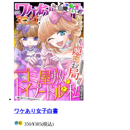
ワケあり女子白書
350
/
¥385
(税込)