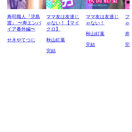
寿司職人『児島
ママ友は友達じ
ママ友は友達じ
フ
渡』 〜寿エンパ
ゃない！【マイ
ゃない！
ゃ
イア番外編〜
クロ】
秋山紅葉
井
せきやてつじ
秋山紅葉
完結
完
完結