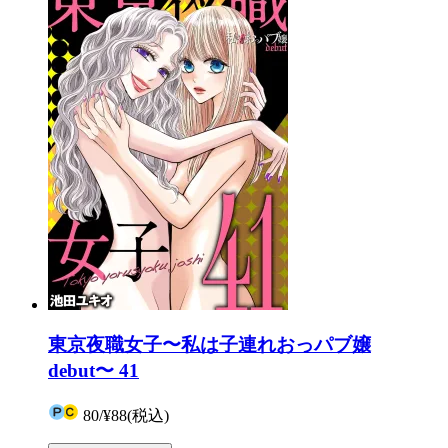
東京夜職女子〜私は子連れおっパブ嬢
debut〜 41
80
/
¥88
(税込)