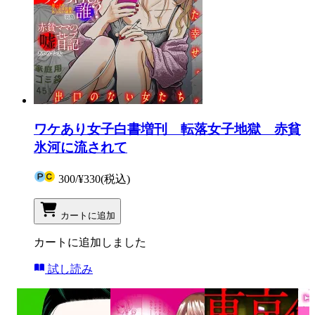
ワケあり女子白書増刊 転落女子地獄 赤貧
氷河に流されて
300
/
¥330
(税込)
カートに追加
カートに追加しました
試し読み