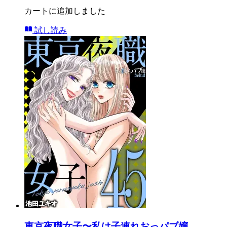
カートに追加しました
試し読み
東京夜職女子〜私は子連れおっパブ嬢