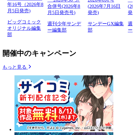
年16号（2026年8
合併号(2026年8
(2026年7月16日
(2
月5日発売)
月5日発売号)
発売)
発
ビッグコミック
週刊少年サンデ
サンデーGX編集
週
オリジナル編集
ー編集部
部
ー
部
開催中のキャンペーン
もっと見る