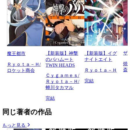
ザ
【新装版】神撃
【新装版】イグ
魔王都市
のバハムート
ナイトエイト
焼
Ｒｙｏｔａ－Ｈ/
TWIN HEADS
斎
Ｒｙｏｔａ－Ｈ
ロケット商会
Ｃｙｇａｍｅｓ/
完結
Ｒｙｏｔａ－Ｈ/
蝉川タカマル
完結
同じ著者の作品
もっと見る