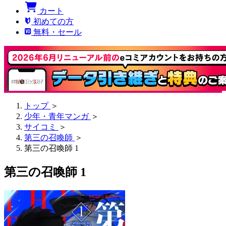
カート
初めての方
無料・セール
トップ
＞
少年・青年マンガ
＞
サイコミ
＞
第三の召喚師
＞
第三の召喚師 1
第三の召喚師 1