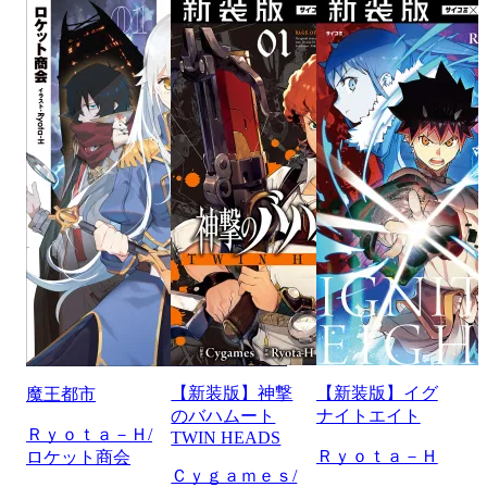
【新装版】神撃
【新装版】イグ
魔王都市
のバハムート
ナイトエイト
Ｒｙｏｔａ－Ｈ/
TWIN HEADS
Ｒｙｏｔａ－Ｈ
ロケット商会
Ｃｙｇａｍｅｓ/