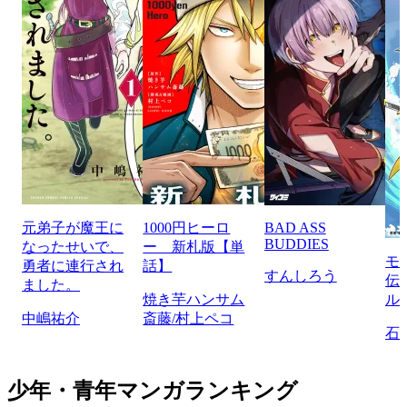
元弟子が魔王に
1000円ヒーロ
BAD ASS
BUDDIES
なったせいで、
ー 新札版【単
モ
勇者に連行され
話】
すんしろう
伝
ました。
焼き芋ハンサム
ル
中嶋祐介
斎藤/村上ペコ
石
少年・青年マンガランキング