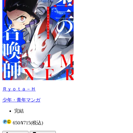
Ｒｙｏｔａ－Ｈ
少年・青年マンガ
完結
650
/
¥715
(税込)