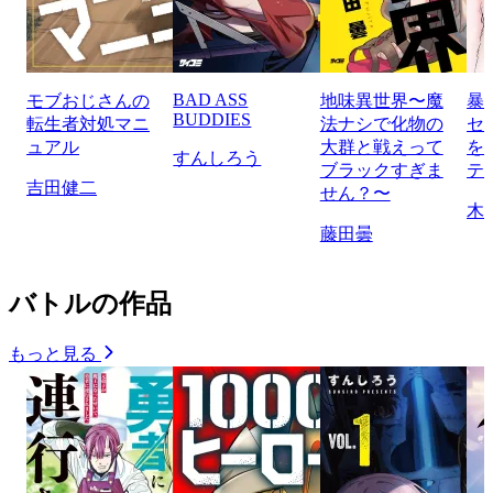
BAD ASS
モブおじさんの
地味異世界〜魔
暴
BUDDIES
転生者対処マニ
法ナシで化物の
セ
ュアル
大群と戦えって
を
すんしろう
ブラックすぎま
テ
吉田健二
せん？〜
木
藤田曇
バトルの作品
もっと見る