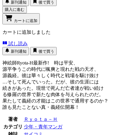
新刊通知
後で買う
購入に進む
カートに追加
カートに追加しました
試し読み
新刊通知
後で買う
神絵師Ryota-H最新作! 時は平安、
源平争うこの時代に颯爽と現れた戦の天才、
源義経。彼は華々しく時代と戦場を駆け抜け
…そして死んでいった。だが、彼の生涯には
続きがあった。現世で死んだ亡者達が戦い続け
る修羅の世界で新たな肉体を与えられたのだ。
果たして義経の才能はこの世界で通用するのか？
誰も見たことない真・義経伝開幕！
著者
Ｒｙｏｔａ－Ｈ
カテゴリ
少年・青年マンガ
雑誌
サイコミ