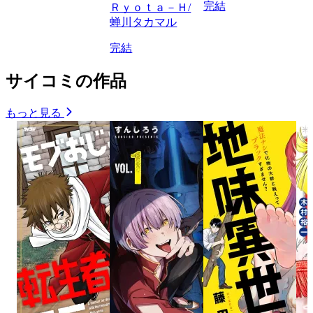
完結
Ｒｙｏｔａ－Ｈ/
蝉川タカマル
完結
サイコミの作品
もっと見る