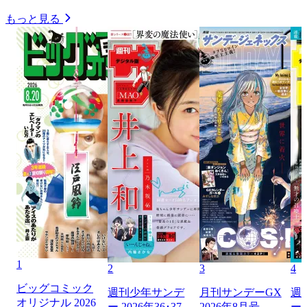
もっと見る
1
2
3
4
ビッグコミック
週刊少年サンデ
月刊サンデーGX
週
オリジナル 2026
ー 2026年36･37
2026年8月号
ー 