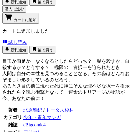
新刊通知
後で買う
購入に進む
カートに追加
カートに追加しました
試し読み
新刊通知
後で買う
目玉か両足か なくなるとしたらどっち？ 親を殺すか、自
殺するか？どうする？ 極限の二者択一を迫られたとき
人間は自分の本性を見つめることとなる。その姿はどんなお
ぞましい形をしているのだろう。
あるとき目の前に現れた死に神にそんな理不尽な択一を提示
されたら？読む衝撃となって 運命のトリアージの物語が
今、あなたの前に！
著者
北原雅紀
/
トータス杉村
カテゴリ
少年・青年マンガ
雑誌
eBigcomic4