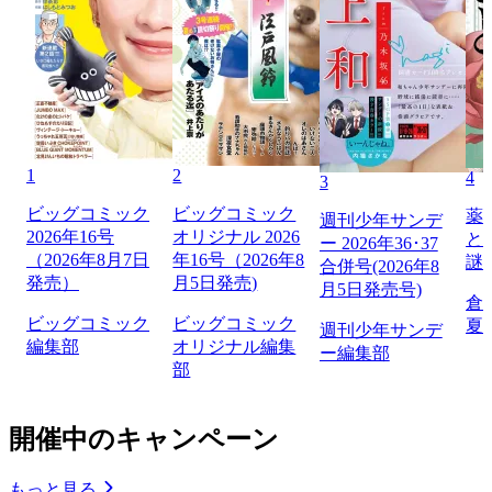
1
2
4
3
ビッグコミック
ビッグコミック
薬
週刊少年サンデ
2026年16号
オリジナル 2026
と
ー 2026年36･37
（2026年8月7日
年16号（2026年8
謎
合併号(2026年8
発売）
月5日発売)
月5日発売号)
倉
ビッグコミック
ビッグコミック
夏
週刊少年サンデ
編集部
オリジナル編集
ー編集部
部
開催中のキャンペーン
もっと見る