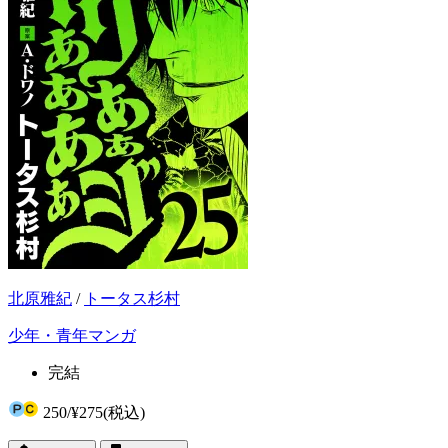
北原雅紀
/
トータス杉村
少年・青年マンガ
完結
250
/
¥275
(税込)