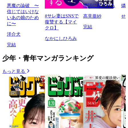
悪魔の論破 〜
噂話に殺される
燐
信じてはいけな
#サレ妻はSNSで
高見亜紗
せ
いあの娘のため
復讐する【マイ
に〜
完結
クロ】
洋介犬
なかにしひろみ
完結
少年・青年マンガランキング
もっと見る