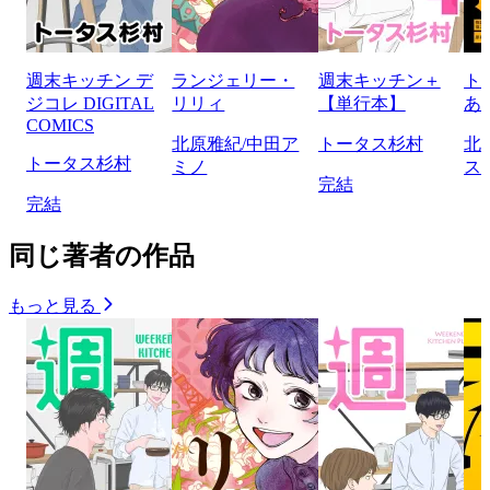
週末キッチン デ
ランジェリー・
週末キッチン＋
ト
ジコレ DIGITAL
リリィ
【単行本】
あ
COMICS
北原雅紀/中田ア
トータス杉村
北
トータス杉村
ミノ
ス
完結
完結
同じ著者の作品
もっと見る