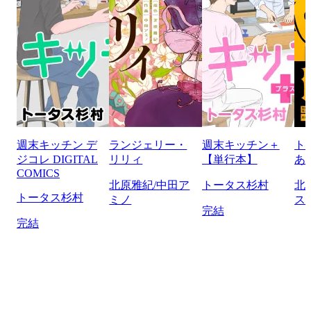
週末キッチン デ
ランジェリー・
週末キッチン＋
ト
ジコレ DIGITAL
リリィ
【単行本】
あ
COMICS
北原雅紀/中田ア
トータス杉村
北
トータス杉村
ミノ
ス
完結
完結