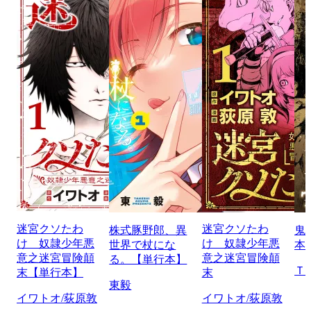
迷宮クソたわ
迷宮クソたわ
株式豚野郎、異
鬼
け 奴隷少年悪
け 奴隷少年悪
世界で杖にな
本
意之迷宮冒険顛
意之迷宮冒険顛
る。【単行本】
Ｔ
末【単行本】
末
東毅
イワトオ/荻原敦
イワトオ/荻原敦