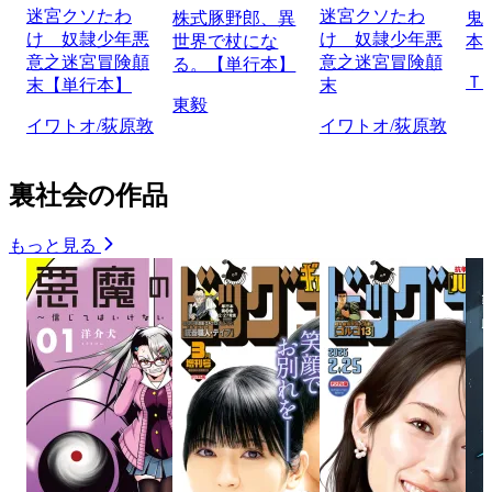
迷宮クソたわ
迷宮クソたわ
株式豚野郎、異
鬼
け 奴隷少年悪
け 奴隷少年悪
世界で杖にな
本
意之迷宮冒険顛
意之迷宮冒険顛
る。【単行本】
Ｔ
末【単行本】
末
東毅
イワトオ/荻原敦
イワトオ/荻原敦
裏社会の作品
もっと見る