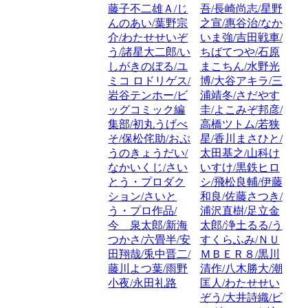
藤子不二雄Ａ/じ
吾/長崎尚志/星野
んのあい/葉野宗
之宣/惠谷治/なか
介/わたせせいぞ
いま強/吉田戦車/
う/諸星大二郎/い
ちばてつや/石原
しがきのぼる/ユ
まこちん/水野光
ミコ ロドリゲス/
博/大谷アキラ/三
岩谷テンホー/ビ
浦靖冬/さだやす
ッグコミック編
圭/よこみぞ邦彦/
集部/初丸うげべ
高橋ツトム/若狭
そ/保松侘助/おぷ
星/香川まさひと/
うのきょうだい/
太田基之/山科け
なかいくじ/さい
いすけ/黒鉄ヒロ
とう・プロダク
シ/飛松良輔/伊藤
ション/さいと
和良/佐藤さつき/
う・プロ作品/
浦沢直樹/足立金
今 泉太郎/新海
太郎/浄土るる/う
つかさ/六畳半/安
すくらふみ/ＮＵ
田翔哉/兎中晋二/
ＭＢＥＲ８/黒川
藤川よつ葉/雨野
清作/八木勝大/潮
小夜/永田礼路
匡人/わたせせい
ぞう/大井詩織/ビ