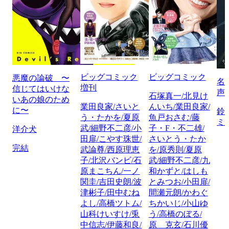
ビッグコミック
ビッグコミック
悪魔の論破 〜
名
増刊
信じてはいけな
声
石塚真一/北見け
いあの娘のため
業田良家/さいと
んいち/業田良家/
に〜
鈴
う・たかを/夏原
魚戸おさむ/藤
ミ
武/細野不二彦/小
子・F・不二雄/
洋介犬
田扉/こやす珠世/
さいとう・たか
完結
武論尊/西原理恵
を/原秀則/夏原
子/北沢バンビ/石
武/細野不二彦/九
原まこちん/一ノ
和かずと/はしも
関圭/吉田史朗/波
とみつお/小田扉/
津彬子/田中むね
間瀬元朗/かわぐ
よし/高橋ツトム/
ちかいじ/小山ゆ
山科けいすけ/兎
う/高橋のぼる/
中信志/伊藤和良/
原 克玄/石川優