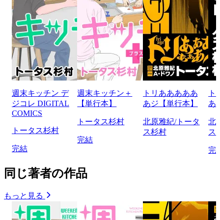
週末キッチン デ
週末キッチン＋
トリあああああ
ト
ジコレ DIGITAL
【単行本】
あジ【単行本】
あ
COMICS
トータス杉村
北原雅紀/トータ
北
トータス杉村
ス杉村
ス
完結
完結
完
同じ著者の作品
もっと見る