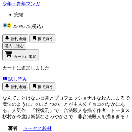
少年・青年マンガ
完結
250
/
¥275
(税込)
新刊通知
後で買う
購入に進む
カートに追加
カートに追加しました
試し読み
新刊通知
後で買う
なんてことはない日常とプロフェッショナルな殺人…まるで
魔法のようにこのふたつのことが主人公チョコのなかにあ
る。人気作 『報復刑』で 合法殺人を描く作者 トータス
杉村が今度は斬新なさわやかさで 非合法殺人を描ききる！
著者
トータス杉村