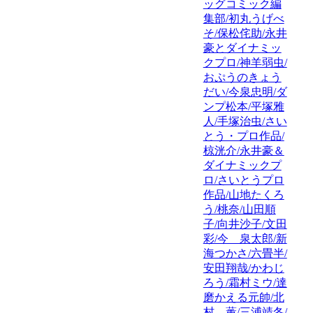
ッグコミック編
集部/初丸うげべ
そ/保松侘助/永井
豪とダイナミッ
クプロ/神羊弱虫/
おぷうのきょう
だい/今泉忠明/ダ
ンプ松本/平塚雅
人/手塚治虫/さい
とう・プロ作品/
椋洸介/永井豪＆
ダイナミックプ
ロ/さいとうプロ
作品/山地たくろ
う/桃奈/山田順
子/向井沙子/文田
彩/今 泉太郎/新
海つかさ/六畳半/
安田翔哉/かわじ
ろう/霜村ミウ/達
磨かえる元帥/北
村 薫/三浦靖冬/