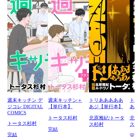
週末キッチン デ
週末キッチン＋
トリあああああ
ト
ジコレ DIGITAL
【単行本】
あジ【単行本】
あ
COMICS
トータス杉村
北原雅紀/トータ
北
トータス杉村
ス杉村
ス
完結
完結
完