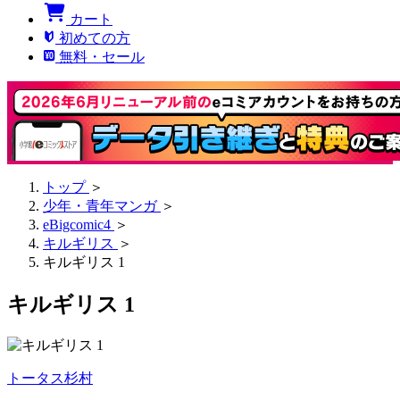
カート
初めての方
無料・セール
トップ
＞
少年・青年マンガ
＞
eBigcomic4
＞
キルギリス
＞
キルギリス 1
キルギリス 1
トータス杉村