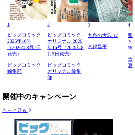
1
2
3
4
ビッグコミック
ビッグコミック
九条の大罪 17
薬
2026年16号
オリジナル 2026
と
真鍋昌平
（2026年8月7日
年16号（2026年8
謎
発売）
月5日発売)
倉
ビッグコミック
ビッグコミック
夏
編集部
オリジナル編集
部
開催中のキャンペーン
もっと見る