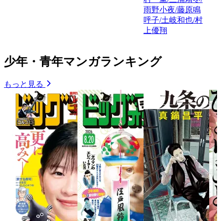
雨野小夜/藤原鳴
呼子/土岐和也/村
上優翔
少年・青年マンガランキング
もっと見る