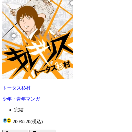
トータス杉村
少年・青年マンガ
完結
200
/
¥220
(税込)