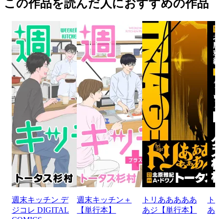
この作品を読んだ人におすすめの作品
週末キッチン デ
週末キッチン＋
トリあああああ
ト
ジコレ DIGITAL
【単行本】
あジ【単行本】
あ