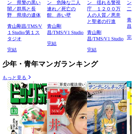
ン 県警の黒い
ン 危険な二人
ン 揺れる警視
ン
闇／群馬と長
連れ／死亡の
庁 １２００万
二
野 県境の遺体
館、赤い壁
人の人質／悪意
青
と聖者の行進
青山剛昌/TMS/V
青山剛
昌/
１Studio/第１ス
昌/TMS/V1 Studio
青山剛
完
タジオ
昌/TMS/V1 Studio
完結
完結
完結
少年・青年マンガランキング
もっと見る