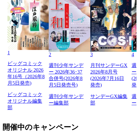
1
2
3
4
ビッグコミック
週刊少年サンデ
月刊サンデーGX
週
オリジナル 2026
ー 2026年36･37
2026年8月号
ー 
年16号（2026年8
合併号(2026年8
(2026年7月16日
(2
月5日発売)
月5日発売号)
発売)
発
ビッグコミック
週刊少年サンデ
サンデーGX編集
週
オリジナル編集
ー編集部
部
ー
部
開催中のキャンペーン