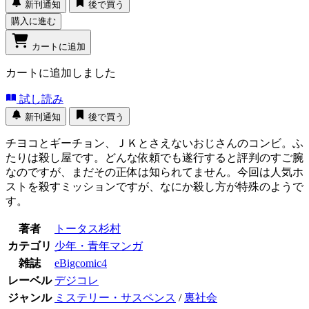
新刊通知
後で買う
購入に進む
カートに追加
カートに追加しました
試し読み
新刊通知
後で買う
チヨコとギーチョン、ＪＫとさえないおじさんのコンビ。ふ
たりは殺し屋です。どんな依頼でも遂行すると評判のすご腕
なのですが、まだその正体は知られてません。今回は人気ホ
ストを殺すミッションですが、なにか殺し方が特殊のようで
す。
著者
トータス杉村
カテゴリ
少年・青年マンガ
雑誌
eBigcomic4
レーベル
デジコレ
ジャンル
ミステリー・サスペンス
/
裏社会