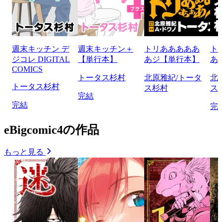
週末キッチン デ
週末キッチン＋
トリあああああ
ト
ジコレ DIGITAL
【単行本】
あジ【単行本】
あ
COMICS
トータス杉村
北原雅紀/トータ
北
トータス杉村
ス杉村
ス
完結
完結
完
eBigcomic4の作品
もっと見る