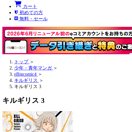
カート
初めての方
無料・セール
トップ
＞
少年・青年マンガ
＞
eBigcomic4
＞
キルギリス
＞
キルギリス 3
キルギリス 3