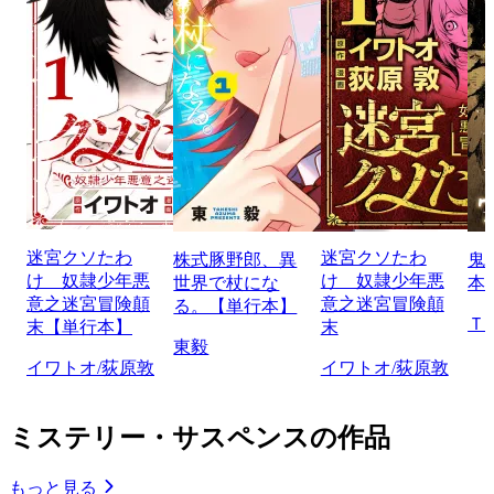
迷宮クソたわ
迷宮クソたわ
株式豚野郎、異
鬼
け 奴隷少年悪
け 奴隷少年悪
世界で杖にな
本
意之迷宮冒険顛
意之迷宮冒険顛
る。【単行本】
Ｔ
末【単行本】
末
東毅
イワトオ/荻原敦
イワトオ/荻原敦
ミステリー・サスペンスの作品
もっと見る