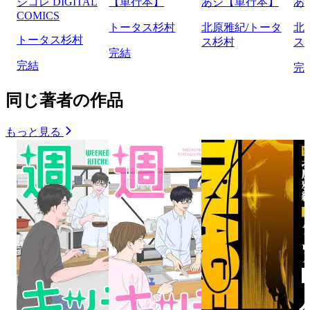
ジコレ DIGITAL
【単行本】
あジ【単行本】
あ
COMICS
トータス杉村
北原雅紀/トータ
北
トータス杉村
ス杉村
ス
完結
完結
完
同じ著者の作品
もっと見る