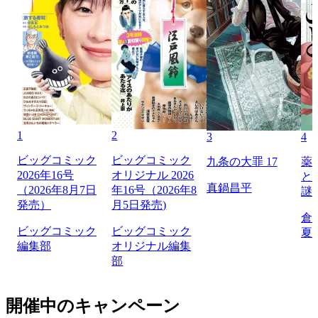
1
2
3
4
ビッグコミック
ビッグコミック
九条の大罪 17
薬
2026年16号
オリジナル 2026
と
真鍋昌平
（2026年8月7日
年16号（2026年8
謎
発売）
月5日発売)
倉
ビッグコミック
ビッグコミック
夏
編集部
オリジナル編集
部
開催中のキャンペーン