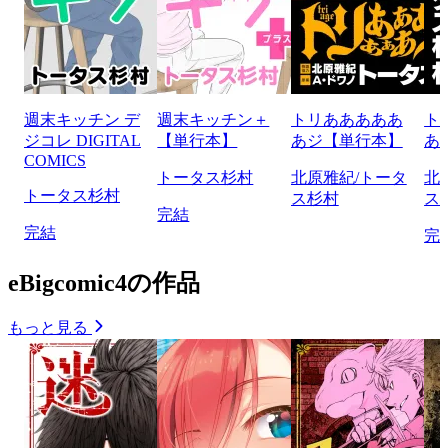
週末キッチン デ
週末キッチン＋
トリあああああ
ト
ジコレ DIGITAL
【単行本】
あジ【単行本】
あ
COMICS
トータス杉村
北原雅紀/トータ
北
トータス杉村
ス杉村
ス
完結
完結
完
eBigcomic4の作品
もっと見る