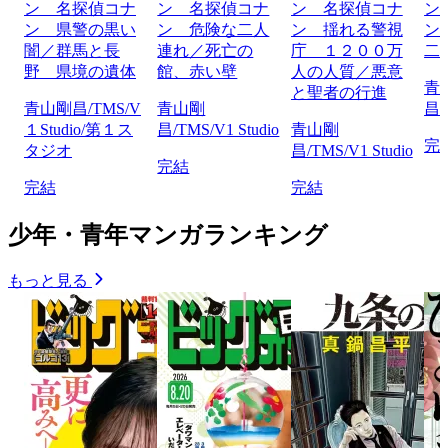
ン 名探偵コナ
ン 名探偵コナ
ン 名探偵コナ
ン
ン 県警の黒い
ン 危険な二人
ン 揺れる警視
ン
闇／群馬と長
連れ／死亡の
庁 １２００万
二
野 県境の遺体
館、赤い壁
人の人質／悪意
青
と聖者の行進
青山剛昌/TMS/V
青山剛
昌/
１Studio/第１ス
昌/TMS/V1 Studio
青山剛
完
タジオ
昌/TMS/V1 Studio
完結
完結
完結
少年・青年マンガランキング
もっと見る