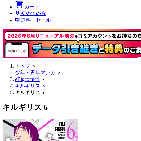
カート
初めての方
無料・セール
トップ
＞
少年・青年マンガ
＞
eBigcomic4
＞
キルギリス
＞
キルギリス 6
キルギリス 6