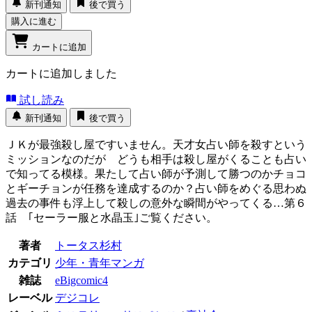
新刊通知
後で買う
購入に進む
カートに追加
カートに追加しました
試し読み
新刊通知
後で買う
ＪＫが最強殺し屋ですいません。天才女占い師を殺すという
ミッションなのだが どうも相手は殺し屋がくることも占い
で知ってる模様。果たして占い師が予測して勝つのかチョコ
とギーチョンが任務を達成するのか？占い師をめぐる思わぬ
過去の事件も浮上して殺しの意外な瞬間がやってくる…第６
話 ｢セーラー服と水晶玉｣ご覧ください。
著者
トータス杉村
カテゴリ
少年・青年マンガ
雑誌
eBigcomic4
レーベル
デジコレ