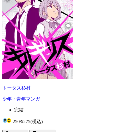
トータス杉村
少年・青年マンガ
完結
250
/
¥275
(税込)