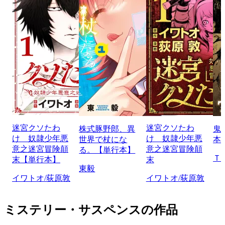
迷宮クソたわ
迷宮クソたわ
株式豚野郎、異
鬼
け 奴隷少年悪
け 奴隷少年悪
世界で杖にな
本
意之迷宮冒険顛
意之迷宮冒険顛
る。【単行本】
Ｔ
末【単行本】
末
東毅
イワトオ/荻原敦
イワトオ/荻原敦
ミステリー・サスペンスの作品