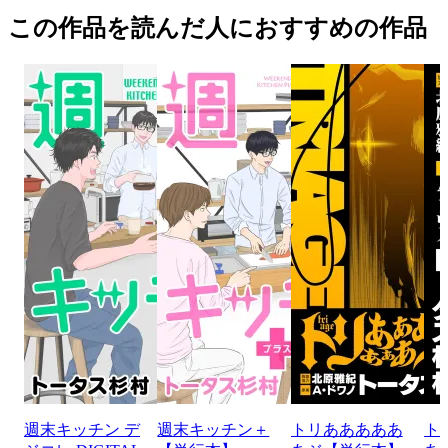
この作品を読んだ人におすすめの作品
週末キッチン デ
週末キッチン＋
トリあああああ
ト