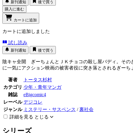
新刊通知
後で買う
購入に進む
カートに追加
カートに追加しました
試し読み
新刊通知
後で買う
陰キャ全開 ぎーちょんとＪＫチョコの殺し屋バディ。その
に一気にアクション映画の被害者役に突き落とされるぎーち
著者
トータス杉村
カテゴリ
少年・青年マンガ
雑誌
eBigcomic4
レーベル
デジコレ
ジャンル
ミステリー・サスペンス
/
裏社会
詳細を見る
とじる
シリーズ