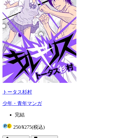
トータス杉村
少年・青年マンガ
完結
250
/
¥275
(税込)