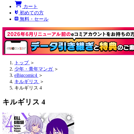
カート
初めての方
無料・セール
トップ
＞
少年・青年マンガ
＞
eBigcomic4
＞
キルギリス
＞
キルギリス 4
キルギリス 4