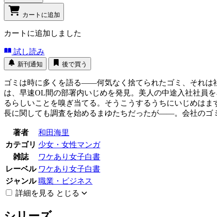
カートに追加
カートに追加しました
試し読み
新刊通知
後で買う
ゴミは時に多くを語る――何気なく捨てられたゴミ、それは
は、早速OL間の部署内いじめを発見。美人の中途入社社員
るらしいことを嗅ぎ当てる。そうこうするうちにいじめはま
長に関しても調査を始めるまゆたちだったが――。会社のゴ
著者
和田海里
カテゴリ
少女・女性マンガ
雑誌
ワケあり女子白書
レーベル
ワケあり女子白書
ジャンル
職業・ビジネス
詳細を見る
とじる
シリーズ