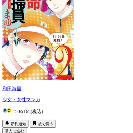
和田海里
少女・女性マンガ
150
/
¥165
(税込)
新刊通知
後で買う
購入に進む