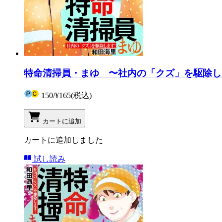
特命清掃員・まゆ 〜社内の「クズ」を駆除しま
150
/
¥165
(税込)
カートに追加
カートに追加しました
試し読み