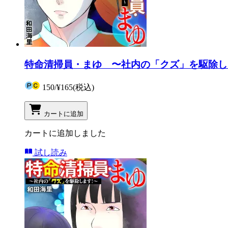
特命清掃員・まゆ 〜社内の「クズ」を駆除しま
150
/
¥165
(税込)
カートに追加
カートに追加しました
試し読み