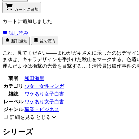
カートに追加
カートに追加しました
試し読み
新刊通知
後で買う
これ、見てください――まゆがガキさんに示したのはデザイ
まゆは、キャラデザインを手掛けた秋山をマークする。色遣
運んだまゆは衝撃の光景を目撃する…！清掃員は盗作事件の
著者
和田海里
カテゴリ
少女・女性マンガ
雑誌
ワケあり女子白書
レーベル
ワケあり女子白書
ジャンル
職業・ビジネス
詳細を見る
とじる
シリーズ