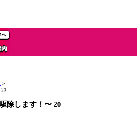
＞
20
除します！〜 20