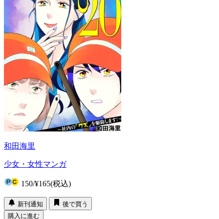
和田海里
少女・女性マンガ
150
/
¥165
(税込)
新刊通知
後で買う
購入に進む