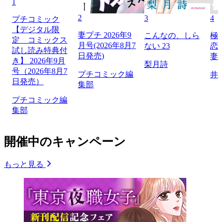
1
2
3
4
プチコミック
【デジタル限
妻プチ 2026年9
こんなの、しら
極
定 コミックス
月号(2026年8月7
ない 23
恋
試し読み特典付
日発売)
妻
き】 2026年9月
梨月詩
号（2026年8月7
プチコミック編
井
日発売）
集部
プチコミック編
集部
開催中のキャンペーン
もっと見る