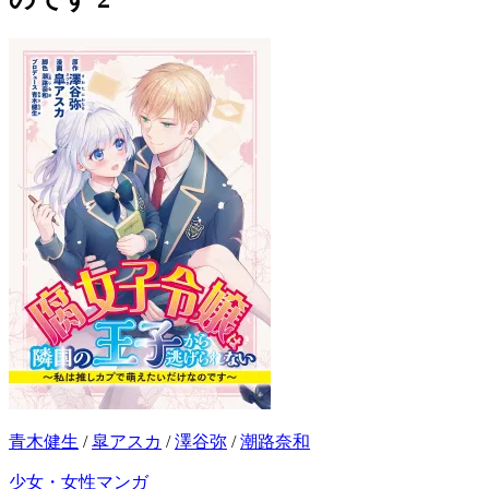
青木健生
/
皐アスカ
/
澤谷弥
/
潮路奈和
少女・女性マンガ