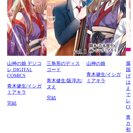
山神の娘 デジコ
三角形のディス
山神の娘
腐
レ DIGITAL
コード
国
青木健生/イシガ
COMICS
げ
青木健生/阪淳志/
ミアキラ
は
青木健生/イシガ
ヌえ
え
ミアキラ
で
完結
レ 
完結
CO
青
カ
和