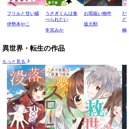
フリルと甘い嘘
うさぎくんは食
お瑕疵い物件
だ
べられたい
ど
伊勢本やこ
坂元勲
冬宮みか
楠
異世界・転生の作品
もっと見る