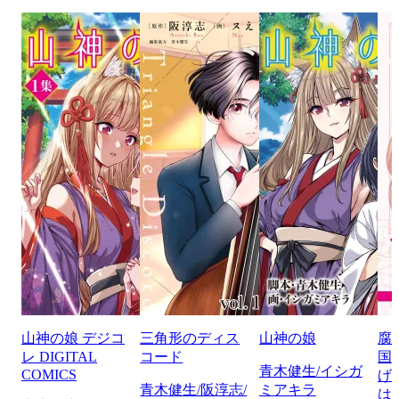
山神の娘 デジコ
三角形のディス
山神の娘
腐
レ DIGITAL
コード
国
青木健生/イシガ
COMICS
げ
青木健生/阪淳志/
ミアキラ
は