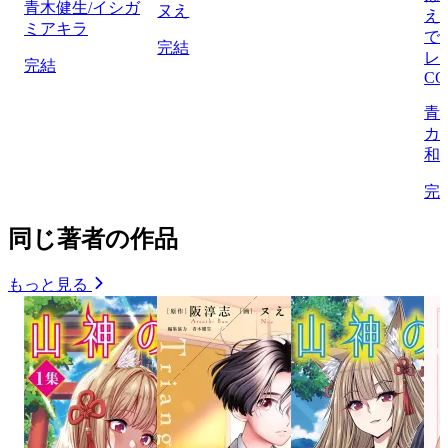
青木健生/イシガ
ヌえ
え
ミアキラ
で
完結
レ 
完結
CO
青
カ
和
完
同じ著者の作品
もっと見る