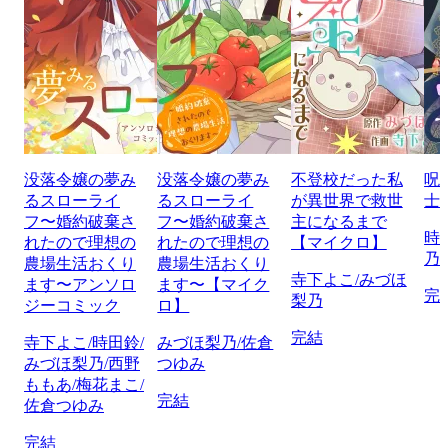
没落令嬢の夢み
没落令嬢の夢み
不登校だった私
呪
るスローライ
るスローライ
が異世界で救世
士
フ〜婚約破棄さ
フ〜婚約破棄さ
主になるまで
時
れたので理想の
れたので理想の
【マイクロ】
乃
農場生活おくり
農場生活おくり
寺下よこ/みづほ
ます〜アンソロ
ます〜【マイク
完
梨乃
ジーコミック
ロ】
完結
寺下よこ/時田鈴/
みづほ梨乃/佐倉
みづほ梨乃/西野
つゆみ
ももあ/梅花まこ/
完結
佐倉つゆみ
完結