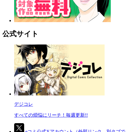
公式サイト
デジコレ
すべての煩悩にリーチ！毎週更新!!
eコミ公式Xアカウント
（外部リンク、別タブで