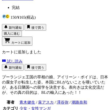
完結
150
/
¥165
(税込)
新刊通知
後で買う
購入に進む
カートに追加
カートに追加しました
試し読み
新刊通知
後で買う
プーランジェ王国の宰相の娘、アイリーン・ボイドは、日本
の腐女子が転生した姿。本国にBLがないことを嘆いていた
が、ある日隣国への留学を決意する。表向きは文化交流だ
が、その真の目的は、BLの輸入にあった！！
著者
青木健生
/
皐アスカ
/
澤谷弥
/
潮路奈和
カテゴリ
少女・女性マンガ