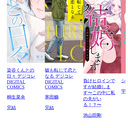
染谷くんとの
嘘も転じて恋と
日々 デジコレ
なる デジコレ
負けヒロインで
シ
DIGITAL
DIGITAL
すが結婚しま
COMICS
COMICS
宇
す〜この中に私
桐生菜央
寒田鰤
の夫がい
る！？〜
完結
完結
池山田剛