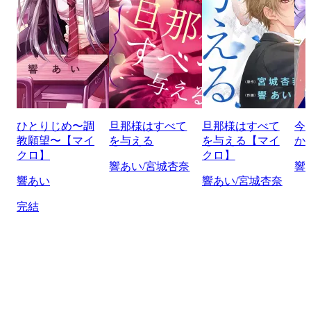
ひとりじめ〜調
旦那様はすべて
旦那様はすべて
今
教願望〜【マイ
を与える
を与える【マイ
か
クロ】
クロ】
響あい/宮城杏奈
響
響あい
響あい/宮城杏奈
完結