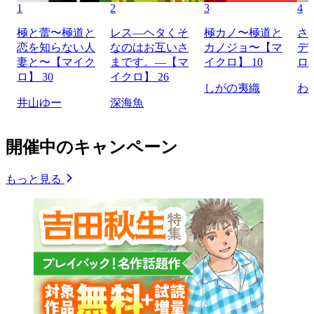
1
2
3
4
極と蕾〜極道と
レス―ヘタくそ
極カノ〜極道と
さ
恋を知らない人
なのはお互いさ
カノジョ〜【マ
デ
妻と〜【マイク
まです。―【マ
イクロ】 10
ロ】
ロ】 30
イクロ】 26
しがの夷織
わ
井山ゆー
深海魚
開催中のキャンペーン
もっと見る