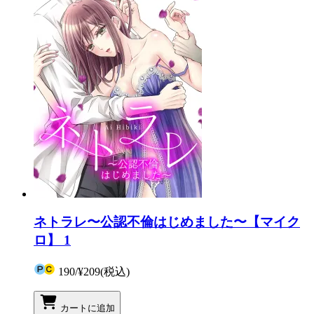
ネトラレ〜公認不倫はじめました〜【マイク
ロ】 1
190
/
¥209
(税込)
カートに追加