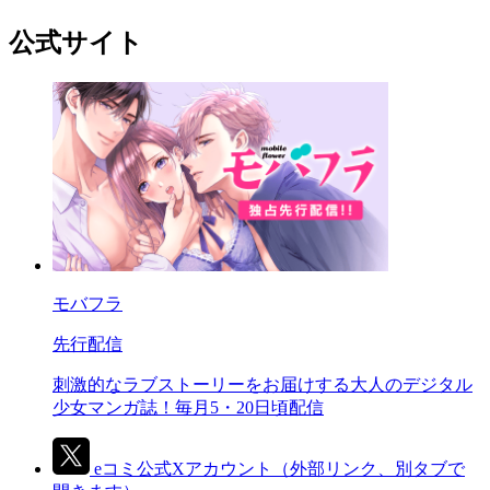
公式サイト
モバフラ
先行配信
刺激的なラブストーリーをお届けする大人のデジタル
少女マンガ誌！毎月5・20日頃配信
eコミ公式Xアカウント
（外部リンク、別タブで