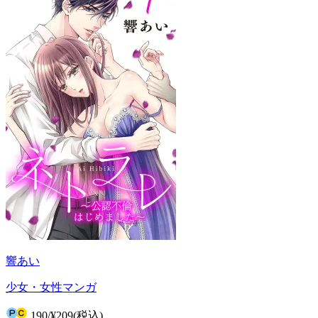
響あい
少女・女性マンガ
190
/
¥209
(税込)