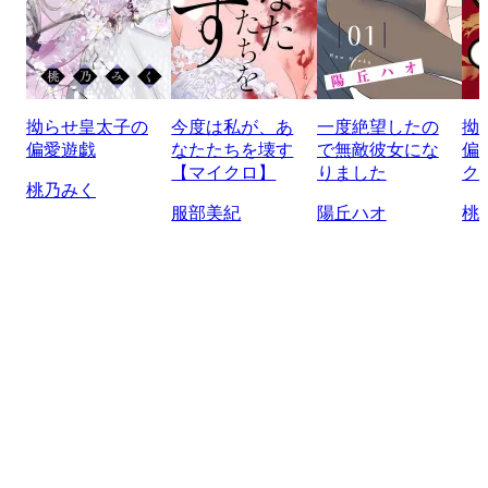
拗らせ皇太子の
今度は私が、あ
一度絶望したの
拗
偏愛遊戯
なたたちを壊す
で無敵彼女にな
偏
【マイクロ】
りました
ク
桃乃みく
服部美紀
陽丘ハオ
桃