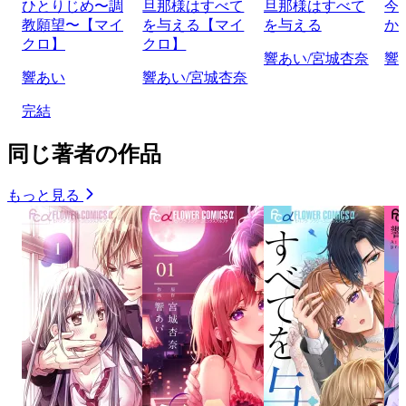
ひとりじめ〜調
旦那様はすべて
旦那様はすべて
今
教願望〜【マイ
を与える【マイ
を与える
か
クロ】
クロ】
響あい/宮城杏奈
響
響あい
響あい/宮城杏奈
完結
同じ著者の作品
もっと見る