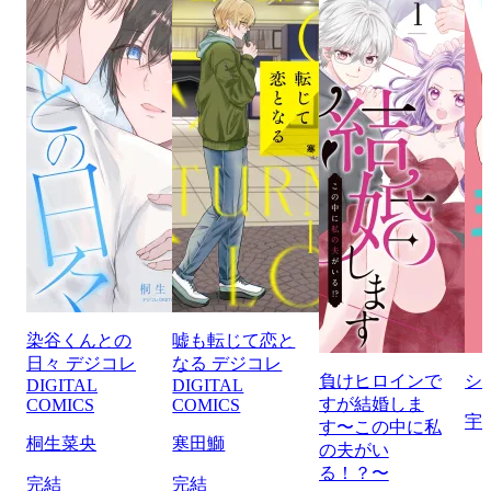
染谷くんとの
嘘も転じて恋と
日々 デジコレ
なる デジコレ
負けヒロインで
シ
DIGITAL
DIGITAL
すが結婚しま
COMICS
COMICS
宇
す〜この中に私
桐生菜央
寒田鰤
の夫がい
る！？〜
完結
完結