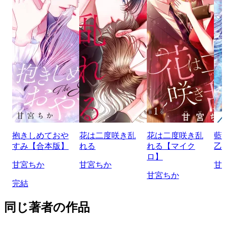
抱きしめておや
花は二度咲き乱
花は二度咲き乱
藍
すみ【合本版】
れる
れる【マイク
乙
ロ】
甘宮ちか
甘宮ちか
甘
甘宮ちか
完結
同じ著者の作品