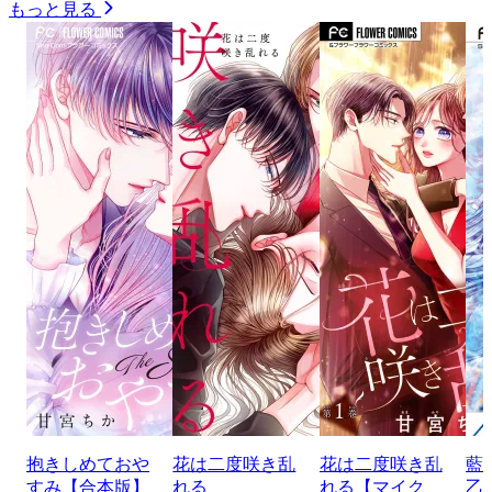
もっと見る
抱きしめておや
花は二度咲き乱
花は二度咲き乱
藍
すみ【合本版】
れる
れる【マイク
乙