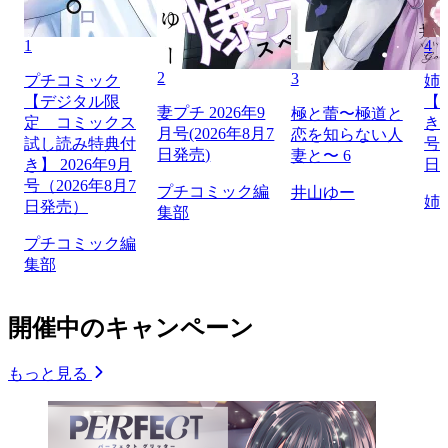
1
4
2
3
プチコミック
姉
【デジタル限
【
妻プチ 2026年9
極と蕾〜極道と
定 コミックス
き】
月号(2026年8月7
恋を知らない人
試し読み特典付
号（
日発売)
妻と〜 6
き】 2026年9月
日
号（2026年8月7
プチコミック編
井山ゆー
姉
日発売）
集部
プチコミック編
集部
開催中のキャンペーン
もっと見る