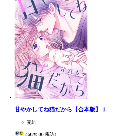
甘やかしてね猫だから【合本版】 1
完結
460
/
¥506
(税込)