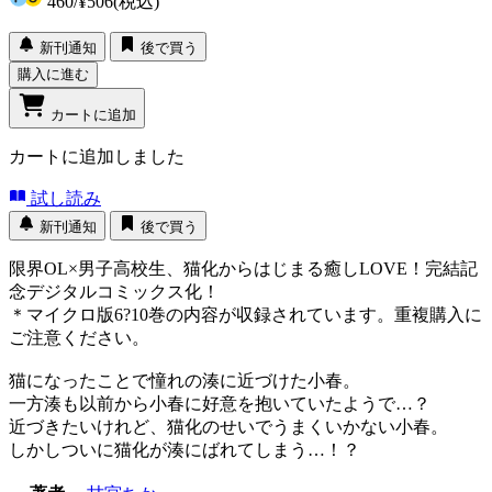
460
/
¥506
(税込)
新刊通知
後で買う
購入に進む
カートに追加
カートに追加しました
試し読み
新刊通知
後で買う
限界OL×男子高校生、猫化からはじまる癒しLOVE！完結記
念デジタルコミックス化！
＊マイクロ版6?10巻の内容が収録されています。重複購入に
ご注意ください。
猫になったことで憧れの湊に近づけた小春。
一方湊も以前から小春に好意を抱いていたようで…？
近づきたいけれど、猫化のせいでうまくいかない小春。
しかしついに猫化が湊にばれてしまう…！？