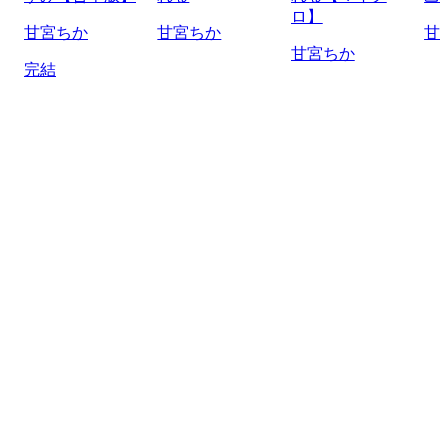
ロ】
甘宮ちか
甘宮ちか
甘
甘宮ちか
完結