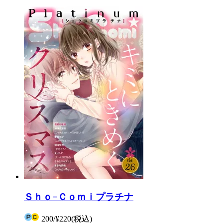
Ｓｈｏ−Ｃｏｍｉプラチナ
200
/
¥220
(税込)