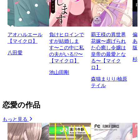
アオハルエール
負けヒロインで
覇王様の異世界
偏
【マイクロ】
すが結婚しま
花嫁〜虐げられ
あ
す〜この中に私
た心癒し令嬢は
版
八田愛
の夫がいる!?〜
皇帝の最愛とな
杉
【マイクロ】
る〜【マイク
ロ】
池山田剛
森猫まりり/柚原
テイル
恋愛の作品
もっと見る