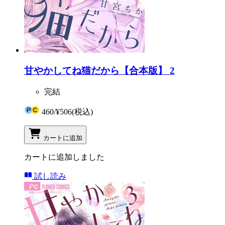
甘やかしてね猫だから【合本版】 2
完結
460
/
¥506
(税込)
カートに追加
カートに追加しました
試し読み