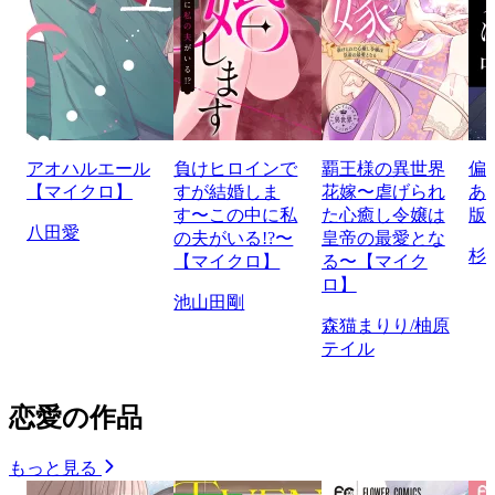
アオハルエール
負けヒロインで
覇王様の異世界
偏
【マイクロ】
すが結婚しま
花嫁〜虐げられ
あ
す〜この中に私
た心癒し令嬢は
版
八田愛
の夫がいる!?〜
皇帝の最愛とな
杉
【マイクロ】
る〜【マイク
ロ】
池山田剛
森猫まりり/柚原
テイル
恋愛の作品
もっと見る