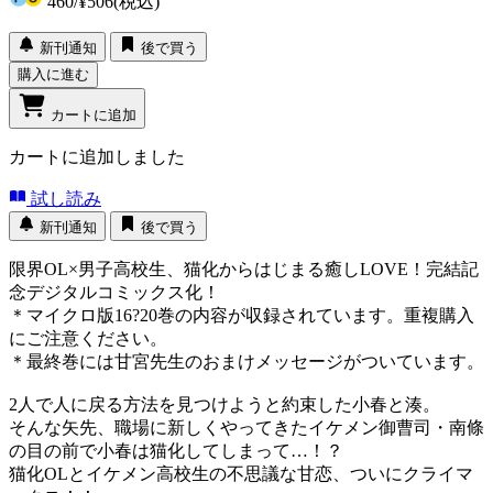
460
/
¥506
(税込)
新刊通知
後で買う
購入に進む
カートに追加
カートに追加しました
試し読み
新刊通知
後で買う
限界OL×男子高校生、猫化からはじまる癒しLOVE！完結記
念デジタルコミックス化！
＊マイクロ版16?20巻の内容が収録されています。重複購入
にご注意ください。
＊最終巻には甘宮先生のおまけメッセージがついています。
2人で人に戻る方法を見つけようと約束した小春と湊。
そんな矢先、職場に新しくやってきたイケメン御曹司・南條
の目の前で小春は猫化してしまって…！？
猫化OLとイケメン高校生の不思議な甘恋、ついにクライマ