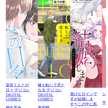
染谷くんとの
嘘も転じて恋と
日々 デジコレ
なる デジコレ
負けヒロインで
シ
DIGITAL
DIGITAL
すが結婚しま
COMICS
COMICS
宇
す〜この中に私
桐生菜央
寒田鰤