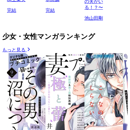
の夫がい
る！？〜
完結
完結
池山田剛
少女・女性マンガランキング
もっと見る