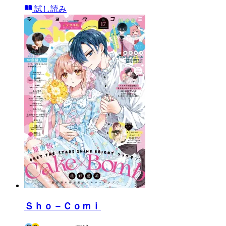
試し読み
Ｓｈｏ－Ｃｏｍｉ