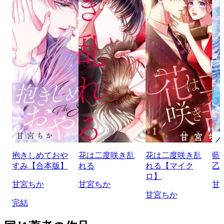
抱きしめておや
花は二度咲き乱
花は二度咲き乱
藍
すみ【合本版】
れる
れる【マイク
乙
ロ】
甘宮ちか
甘宮ちか
甘
甘宮ちか
完結