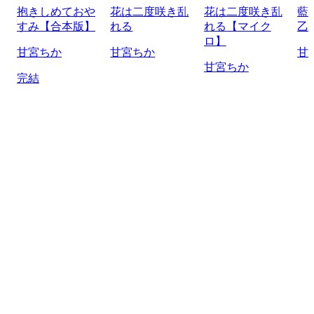
抱きしめておや
花は二度咲き乱
花は二度咲き乱
藍
すみ【合本版】
れる
れる【マイク
乙
ロ】
甘宮ちか
甘宮ちか
甘
甘宮ちか
完結