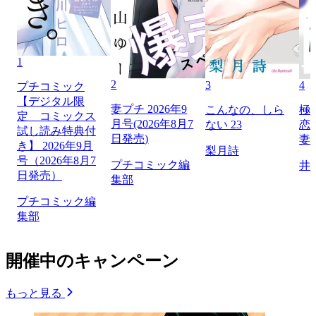
1
2
3
4
プチコミック
【デジタル限
妻プチ 2026年9
こんなの、しら
極
定 コミックス
月号(2026年8月7
ない 23
恋
試し読み特典付
日発売)
妻
き】 2026年9月
梨月詩
号（2026年8月7
プチコミック編
井
日発売）
集部
プチコミック編
集部
開催中のキャンペーン
もっと見る