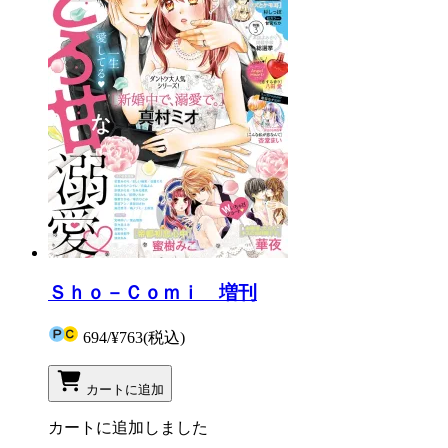
Ｓｈｏ－Ｃｏｍｉ 増刊
694
/
¥763
(税込)
カートに追加
カートに追加しました