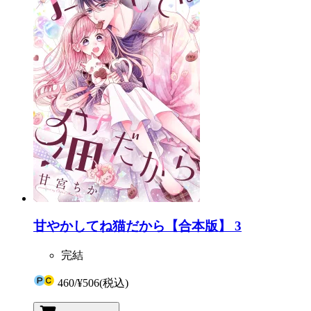
甘やかしてね猫だから【合本版】 3
完結
460
/
¥506
(税込)