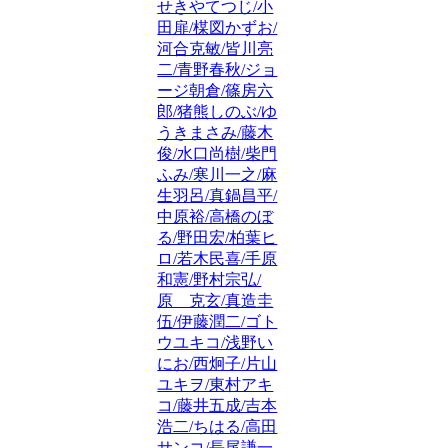
せきやてつじ/小
田扉/楳図かずお/
河合克敏/皆川亮
二/青野春秋/ジョ
ージ朝倉/篠房六
郎/猪熊しのぶ/ゆ
うきまさみ/藤木
俊/水口尚樹/柴門
ふみ/寒川一之/麻
生羽呂/真鍋昌平/
中原裕/高橋のぼ
る/野田宏/柏葉ヒ
ロ/若木民喜/手原
和憲/野村宗弘/
原 克玄/真造圭
伍/伊藤潤二/ゴト
ウユキコ/浅野い
にお/西炯子/片山
ユキヲ/東村アキ
コ/藤井五成/吉本
浩二/ちはる/高田
サンコ/長尾謙一