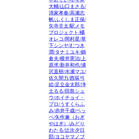
大輔/山口まさる/
清家孝春/高瀬志
帆/ふくしま正保/
矢寺圭太/駅メモ
プロジェクト/橘
オレコ/岡村星/草
下シンヤ/むつき
潤/タナミユキ/鍋
倉夫/横井憲治/上
原求/新井和也/浦
沢直樹/水瀬マユ/
佐久間力/西荻弓
絵/足立金太郎/浄
土るる/田島シュ
ウ/ホイチョイ・
プロ/うすくらふ
み/赤井千歳/ペッ
ペ/矢作兼（おぎ
やはぎ）/みどり
わたる/辻次夕日
郎/ヨコヤマノブ