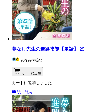
夢なし先生の進路指導【単話】 25
90
/
¥99
(税込)
カートに追加
カートに追加しました
試し読み