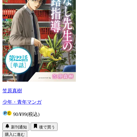
笠原真樹
少年・青年マンガ
90
/
¥99
(税込)
新刊通知
後で買う
購入に進む