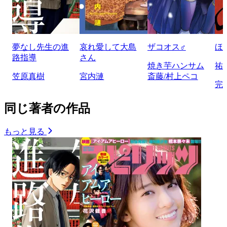
夢なし先生の進
哀れ愛して大島
ザコオス♂
ほ
路指導
さん
焼き芋ハンサム
祐
笠原真樹
宮内漣
斎藤/村上ペコ
完
同じ著者の作品
もっと見る