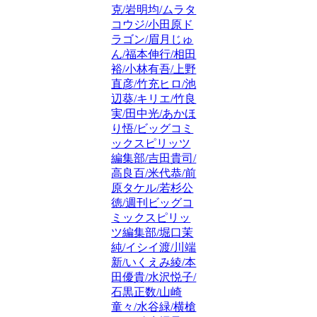
克/岩明均/ムラタ
コウジ/小田原ド
ラゴン/眉月じゅ
ん/福本伸行/相田
裕/小林有吾/上野
直彦/竹充ヒロ/池
辺葵/キリエ/竹良
実/田中光/あかほ
り悟/ビッグコミ
ックスピリッツ
編集部/吉田貴司/
高良百/米代恭/前
原タケル/若杉公
徳/週刊ビッグコ
ミックスピリッ
ツ編集部/堀口茉
純/イシイ渡/川端
新/いくえみ綾/本
田優貴/水沢悦子/
石黒正数/山崎
童々/水谷緑/横槍