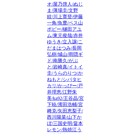
オ/屋乃啓人/ぬじ
ま/薄場圭/文野
紋/川上寛登/伊藤
一角/魚豊/ペス山
ポピー/樋田アユ
ム/東元俊哉/赤井
ゆうき/立入譲/こ
だまはつみ/長岡
弘樹/城山/雨隠ギ
ド/南勝久/がぶ
と/岩崎真/イトイ
圭/うらのりつ/か
ねもと/シバタヒ
カリ/かっぴー/戸
井理恵/江野朱
美/ka92/王谷晶/宮
下暁/濱田浩輔/宮
﨑克/矢田恵梨子/
西川陽菜/山下か
ぼ/三国史明/畠本
レモン/熱焼江う