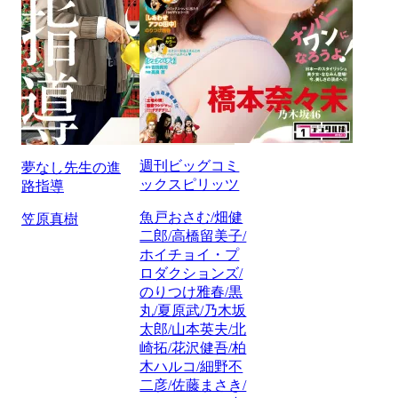
週刊ビッグコミ
夢なし先生の進
ックスピリッツ
路指導
魚戸おさむ/畑健
笠原真樹
二郎/高橋留美子/
ホイチョイ・プ
ロダクションズ/
のりつけ雅春/黒
丸/夏原武/乃木坂
太郎/山本英夫/北
崎拓/花沢健吾/柏
木ハルコ/細野不
二彦/佐藤まさき/