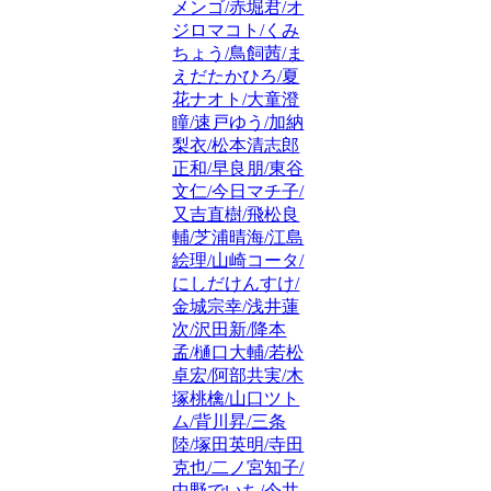
メンゴ/赤堀君/オ
ジロマコト/くみ
ちょう/鳥飼茜/ま
えだたかひろ/夏
花ナオト/大童澄
瞳/速戸ゆう/加納
梨衣/松本清志郎
正和/早良朋/東谷
文仁/今日マチ子/
又吉直樹/飛松良
輔/芝浦晴海/江島
絵理/山崎コータ/
にしだけんすけ/
金城宗幸/浅井蓮
次/沢田新/降本
孟/樋口大輔/若松
卓宏/阿部共実/木
塚桃檎/山口ツト
ム/背川昇/三条
陸/塚田英明/寺田
克也/二ノ宮知子/
中野でいち/今井