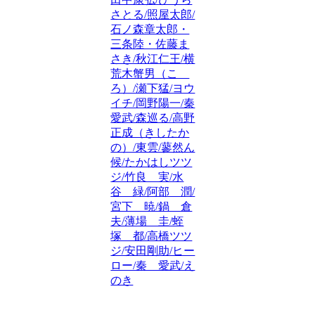
さとる/照屋太郎/
石ノ森章太郎・
三条陸・佐藤ま
さき/秋江仁王/横
荒木蟹男（こゝ
ろ）/瀬下猛/ヨウ
イチ/岡野陽一/秦
愛武/森巡る/高野
正成（きしたか
の）/東雲/蓼然ん
候/たかはしツツ
ジ/竹良 実/水
谷 緑/阿部 潤/
宮下 暁/鍋 倉
夫/薄場 圭/蛭
塚 都/高橋ツツ
ジ/安田剛助/ヒー
ロー/秦 愛武/え
のき