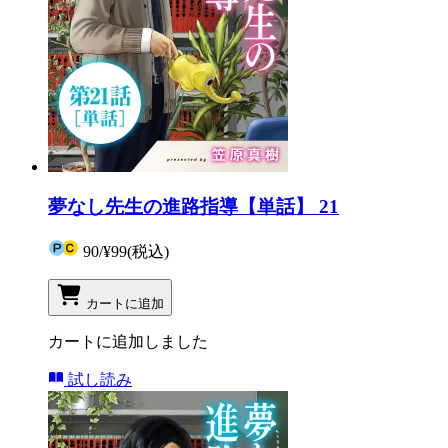
夢なし先生の進路指導【単話】 21
90
/
¥99
(税込)
カートに追加
カートに追加しました
試し読み