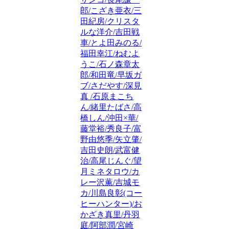
郎/こざき亜衣/三
田紀房/クリスタ
ルな洋介/吉田戦
車/とよ田みのる/
福田幸江/ねむよ
うこ/石ノ森章太
郎/和田竜/早坂ガ
ブ/さだやす/深見
真 /石原まこち
ん/緒里たばさ/高
橋しん/沖田×華/
藤堂裕/秀良子/富
野由悠季/矢立肇/
吉田史朗/武富健
治/高尾じんぐ/望
月ミネタロウ/カ
レー沢薫/吉城モ
カ/川島良彰(コー
ヒーハンター)/お
かざき真里/丹羽
庭/阿部潤/宮崎