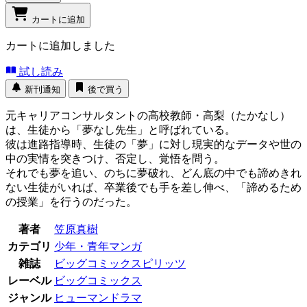
カートに追加
カートに追加しました
試し読み
新刊通知
後で買う
元キャリアコンサルタントの高校教師・高梨（たかなし）
は、生徒から「夢なし先生」と呼ばれている。
彼は進路指導時、生徒の「夢」に対し現実的なデータや世の
中の実情を突きつけ、否定し、覚悟を問う。
それでも夢を追い、のちに夢破れ、どん底の中でも諦めきれ
ない生徒がいれば、卒業後でも手を差し伸べ、「諦めるため
の授業」を行うのだった。
著者
笠原真樹
カテゴリ
少年・青年マンガ
雑誌
ビッグコミックスピリッツ
レーベル
ビッグコミックス
ジャンル
ヒューマンドラマ