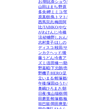
お/朝比奈ショウ/
山田はまち/野原
多央/岬ミミコ/笠
原真樹/鳥トマト/
西馬宗志/梅田阿
比/TABIKO/やな
がわけんじ/今橋
涼/砂糖野しおん/
志村貴子/ほしの
ディスコ/枝田/サ
ンカクヘッド/後
藤うどん/今夜ア
ズミ/吉田修一/助
野嘉昭/下元朗/売
野機子/HERO/足
立いまる/蛭塚都/
午後/塚田ゆうた/
奥嶋ひろまさ/朝
日夜/鬼山瑞樹/岡
田磨里/蛭塚都/板
垣巴留/岡田麿里/
田中康弘/ひうら