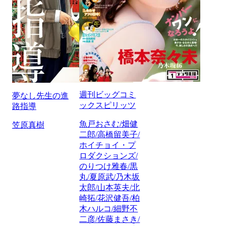
週刊ビッグコミ
夢なし先生の進
ックスピリッツ
路指導
魚戸おさむ/畑健
笠原真樹
二郎/高橋留美子/
ホイチョイ・プ
ロダクションズ/
のりつけ雅春/黒
丸/夏原武/乃木坂
太郎/山本英夫/北
崎拓/花沢健吾/柏
木ハルコ/細野不
二彦/佐藤まさき/