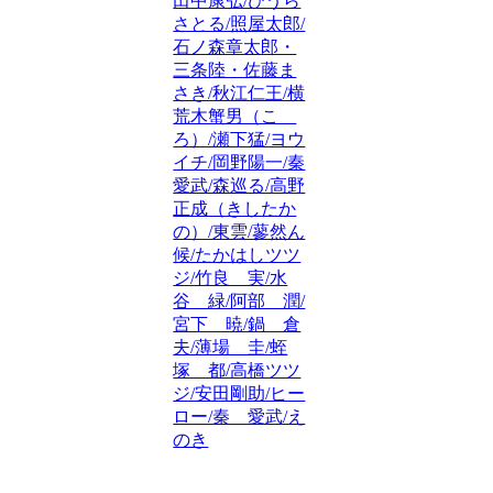
田中康弘/ひうら
さとる/照屋太郎/
石ノ森章太郎・
三条陸・佐藤ま
さき/秋江仁王/横
荒木蟹男（こゝ
ろ）/瀬下猛/ヨウ
イチ/岡野陽一/秦
愛武/森巡る/高野
正成（きしたか
の）/東雲/蓼然ん
候/たかはしツツ
ジ/竹良 実/水
谷 緑/阿部 潤/
宮下 暁/鍋 倉
夫/薄場 圭/蛭
塚 都/高橋ツツ
ジ/安田剛助/ヒー
ロー/秦 愛武/え
のき