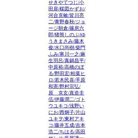
せきやてつじ/小
田扉/楳図かずお/
河合克敏/皆川亮
二/青野春秋/ジョ
ージ朝倉/篠房六
郎/猪熊しのぶ/ゆ
うきまさみ/藤木
俊/水口尚樹/柴門
ふみ/寒川一之/麻
生羽呂/真鍋昌平/
中原裕/高橋のぼ
る/野田宏/柏葉ヒ
ロ/若木民喜/手原
和憲/野村宗弘/
原 克玄/真造圭
伍/伊藤潤二/ゴト
ウユキコ/浅野い
にお/西炯子/片山
ユキヲ/東村アキ
コ/藤井五成/吉本
浩二/ちはる/高田