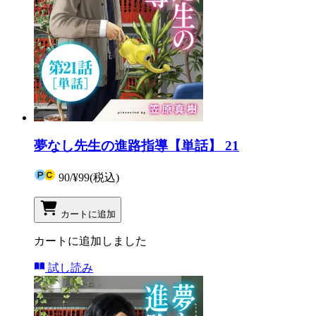
夢なし先生の進路指導【単話】 21
90
/
¥99
(税込)
カートに追加
カートに追加しました
試し読み