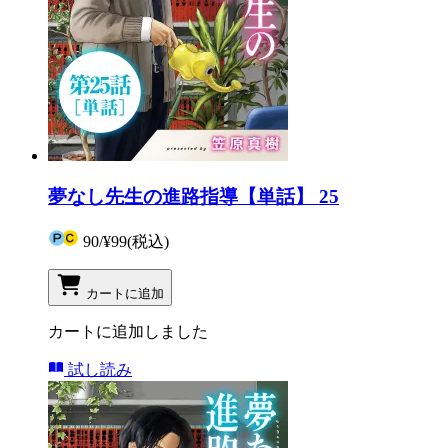
夢なし先生の進路指導【単話】 25
90
/
¥99
(税込)
カートに追加
カートに追加しました
試し読み