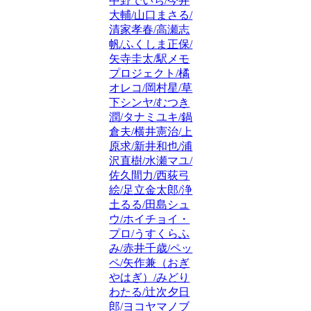
中野でいち/今井
大輔/山口まさる/
清家孝春/高瀬志
帆/ふくしま正保/
矢寺圭太/駅メモ
プロジェクト/橘
オレコ/岡村星/草
下シンヤ/むつき
潤/タナミユキ/鍋
倉夫/横井憲治/上
原求/新井和也/浦
沢直樹/水瀬マユ/
佐久間力/西荻弓
絵/足立金太郎/浄
土るる/田島シュ
ウ/ホイチョイ・
プロ/うすくらふ
み/赤井千歳/ペッ
ペ/矢作兼（おぎ
やはぎ）/みどり
わたる/辻次夕日
郎/ヨコヤマノブ