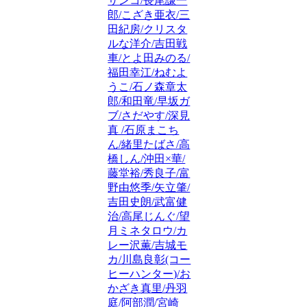
サンコ/長尾謙一
郎/こざき亜衣/三
田紀房/クリスタ
ルな洋介/吉田戦
車/とよ田みのる/
福田幸江/ねむよ
うこ/石ノ森章太
郎/和田竜/早坂ガ
ブ/さだやす/深見
真 /石原まこち
ん/緒里たばさ/高
橋しん/沖田×華/
藤堂裕/秀良子/富
野由悠季/矢立肇/
吉田史朗/武富健
治/高尾じんぐ/望
月ミネタロウ/カ
レー沢薫/吉城モ
カ/川島良彰(コー
ヒーハンター)/お
かざき真里/丹羽
庭/阿部潤/宮崎