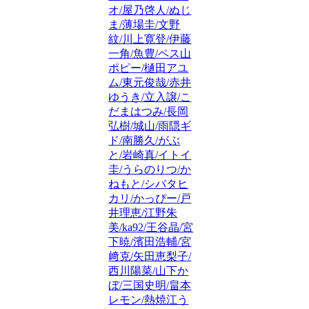
オ/屋乃啓人/ぬじ
ま/薄場圭/文野
紋/川上寛登/伊藤
一角/魚豊/ペス山
ポピー/樋田アユ
ム/東元俊哉/赤井
ゆうき/立入譲/こ
だまはつみ/長岡
弘樹/城山/雨隠ギ
ド/南勝久/がぶ
と/岩崎真/イトイ
圭/うらのりつ/か
ねもと/シバタヒ
カリ/かっぴー/戸
井理恵/江野朱
美/ka92/王谷晶/宮
下暁/濱田浩輔/宮
﨑克/矢田恵梨子/
西川陽菜/山下か
ぼ/三国史明/畠本
レモン/熱焼江う