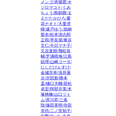
メンゴ/赤堀君/オ
ジロマコト/くみ
ちょう/鳥飼茜/ま
えだたかひろ/夏
花ナオト/大童澄
瞳/速戸ゆう/加納
梨衣/松本清志郎
正和/早良朋/東谷
文仁/今日マチ子/
又吉直樹/飛松良
輔/芝浦晴海/江島
絵理/山崎コータ/
にしだけんすけ/
金城宗幸/浅井蓮
次/沢田新/降本
孟/樋口大輔/若松
卓宏/阿部共実/木
塚桃檎/山口ツト
ム/背川昇/三条
陸/塚田英明/寺田
克也/二ノ宮知子/