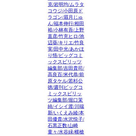
克/岩明均/ムラタ
コウジ/小田原ド
ラゴン/眉月じゅ
ん/福本伸行/相田
裕/小林有吾/上野
直彦/竹充ヒロ/池
辺葵/キリエ/竹良
実/田中光/あかほ
り悟/ビッグコミ
ックスピリッツ
編集部/吉田貴司/
高良百/米代恭/前
原タケル/若杉公
徳/週刊ビッグコ
ミックスピリッ
ツ編集部/堀口茉
純/イシイ渡/川端
新/いくえみ綾/本
田優貴/水沢悦子/
石黒正数/山崎
童々/水谷緑/横槍