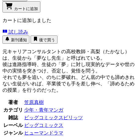
カートに追加
カートに追加しました
試し読み
新刊通知
後で買う
元キャリアコンサルタントの高校教師・高梨（たかなし）
は、生徒から「夢なし先生」と呼ばれている。
彼は進路指導時、生徒の「夢」に対し現実的なデータや世の
中の実情を突きつけ、否定し、覚悟を問う。
それでも夢を追い、のちに夢破れ、どん底の中でも諦めきれ
ない生徒がいれば、卒業後でも手を差し伸べ、「諦めるため
の授業」を行うのだった。
著者
笠原真樹
カテゴリ
少年・青年マンガ
雑誌
ビッグコミックスピリッツ
レーベル
ビッグコミックス
ジャンル
ヒューマンドラマ