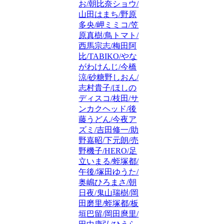
お/朝比奈ショウ/
山田はまち/野原
多央/岬ミミコ/笠
原真樹/鳥トマト/
西馬宗志/梅田阿
比/TABIKO/やな
がわけんじ/今橋
涼/砂糖野しおん/
志村貴子/ほしの
ディスコ/枝田/サ
ンカクヘッド/後
藤うどん/今夜ア
ズミ/吉田修一/助
野嘉昭/下元朗/売
野機子/HERO/足
立いまる/蛭塚都/
午後/塚田ゆうた/
奥嶋ひろまさ/朝
日夜/鬼山瑞樹/岡
田磨里/蛭塚都/板
垣巴留/岡田麿里/