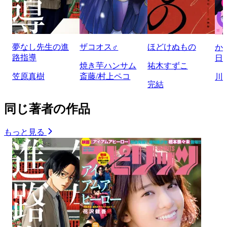
夢なし先生の進
ザコオス♂
ほどけぬもの
か
路指導
日
焼き芋ハンサム
祐木すずこ
笠原真樹
斎藤/村上ペコ
川
完結
同じ著者の作品
もっと見る