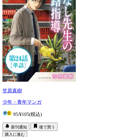
笠原真樹
少年・青年マンガ
95
/
¥105
(税込)
新刊通知
後で買う
購入に進む