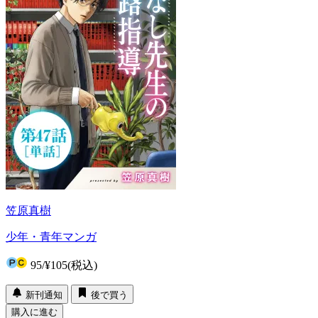
笠原真樹
少年・青年マンガ
95
/
¥105
(税込)
新刊通知
後で買う
購入に進む