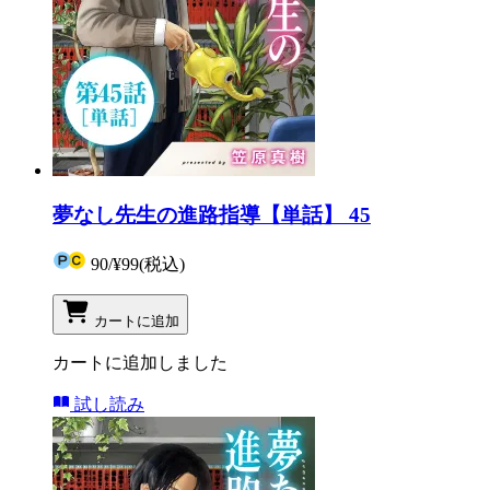
夢なし先生の進路指導【単話】 45
90
/
¥99
(税込)
カートに追加
カートに追加しました
試し読み