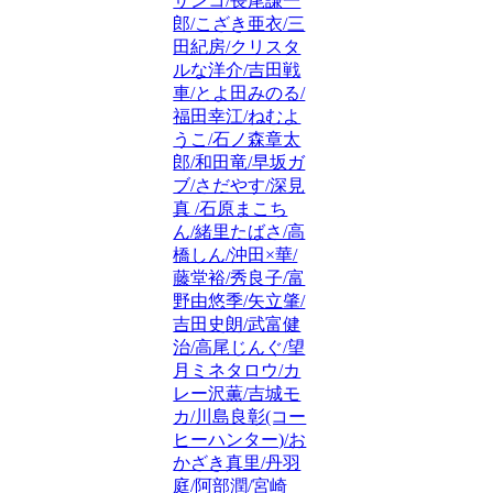
サンコ/長尾謙一
郎/こざき亜衣/三
田紀房/クリスタ
ルな洋介/吉田戦
車/とよ田みのる/
福田幸江/ねむよ
うこ/石ノ森章太
郎/和田竜/早坂ガ
ブ/さだやす/深見
真 /石原まこち
ん/緒里たばさ/高
橋しん/沖田×華/
藤堂裕/秀良子/富
野由悠季/矢立肇/
吉田史朗/武富健
治/高尾じんぐ/望
月ミネタロウ/カ
レー沢薫/吉城モ
カ/川島良彰(コー
ヒーハンター)/お
かざき真里/丹羽
庭/阿部潤/宮崎