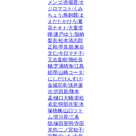
メンゴ/赤堀君/オ
ジロマコト/くみ
ちょう/鳥飼茜/ま
えだたかひろ/夏
花ナオト/大童澄
瞳/速戸ゆう/加納
梨衣/松本清志郎
正和/早良朋/東谷
文仁/今日マチ子/
又吉直樹/飛松良
輔/芝浦晴海/江島
絵理/山崎コータ/
にしだけんすけ/
金城宗幸/浅井蓮
次/沢田新/降本
孟/樋口大輔/若松
卓宏/阿部共実/木
塚桃檎/山口ツト
ム/背川昇/三条
陸/塚田英明/寺田
克也/二ノ宮知子/