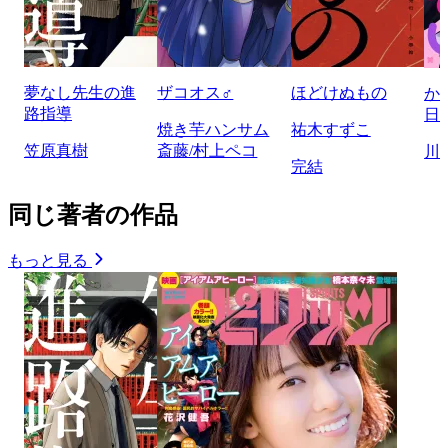
夢なし先生の進
ザコオス♂
ほどけぬもの
か
路指導
日
焼き芋ハンサム
祐木すずこ
笠原真樹
斎藤/村上ペコ
川
完結
同じ著者の作品
もっと見る