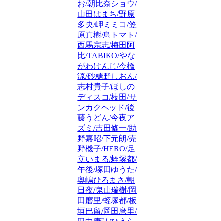
お/朝比奈ショウ/
山田はまち/野原
多央/岬ミミコ/笠
原真樹/鳥トマト/
西馬宗志/梅田阿
比/TABIKO/やな
がわけんじ/今橋
涼/砂糖野しおん/
志村貴子/ほしの
ディスコ/枝田/サ
ンカクヘッド/後
藤うどん/今夜ア
ズミ/吉田修一/助
野嘉昭/下元朗/売
野機子/HERO/足
立いまる/蛭塚都/
午後/塚田ゆうた/
奥嶋ひろまさ/朝
日夜/鬼山瑞樹/岡
田磨里/蛭塚都/板
垣巴留/岡田麿里/