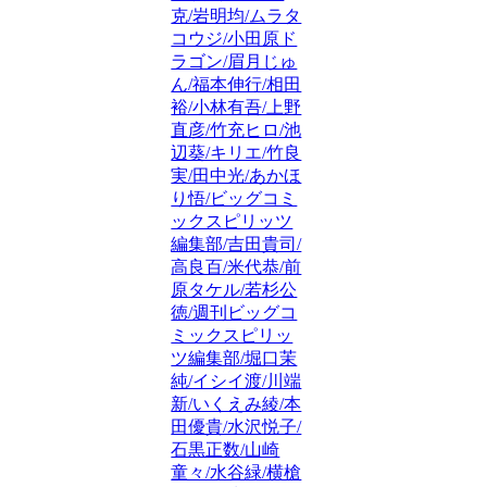
克/岩明均/ムラタ
コウジ/小田原ド
ラゴン/眉月じゅ
ん/福本伸行/相田
裕/小林有吾/上野
直彦/竹充ヒロ/池
辺葵/キリエ/竹良
実/田中光/あかほ
り悟/ビッグコミ
ックスピリッツ
編集部/吉田貴司/
高良百/米代恭/前
原タケル/若杉公
徳/週刊ビッグコ
ミックスピリッ
ツ編集部/堀口茉
純/イシイ渡/川端
新/いくえみ綾/本
田優貴/水沢悦子/
石黒正数/山崎
童々/水谷緑/横槍