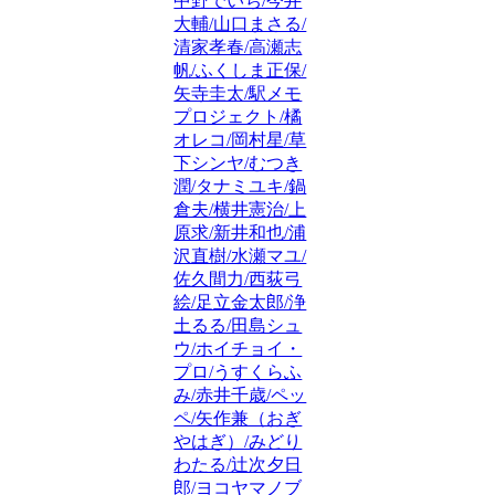
中野でいち/今井
大輔/山口まさる/
清家孝春/高瀬志
帆/ふくしま正保/
矢寺圭太/駅メモ
プロジェクト/橘
オレコ/岡村星/草
下シンヤ/むつき
潤/タナミユキ/鍋
倉夫/横井憲治/上
原求/新井和也/浦
沢直樹/水瀬マユ/
佐久間力/西荻弓
絵/足立金太郎/浄
土るる/田島シュ
ウ/ホイチョイ・
プロ/うすくらふ
み/赤井千歳/ペッ
ペ/矢作兼（おぎ
やはぎ）/みどり
わたる/辻次夕日
郎/ヨコヤマノブ