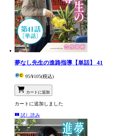
夢なし先生の進路指導【単話】 41
95
/
¥105
(税込)
カートに追加
カートに追加しました
試し読み