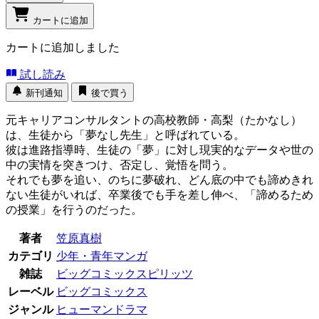
カートに追加
カートに追加しました
試し読み
新刊通知
後で買う
元キャリアコンサルタントの高校教師・高梨（たかなし）
は、生徒から「夢なし先生」と呼ばれている。
彼は進路指導時、生徒の「夢」に対し現実的なデータや世の
中の実情を突きつけ、否定し、覚悟を問う。
それでも夢を追い、のちに夢破れ、どん底の中でも諦めきれ
ない生徒がいれば、卒業後でも手を差し伸べ、「諦めるため
の授業」を行うのだった。
著者
笠原真樹
カテゴリ
少年・青年マンガ
雑誌
ビッグコミックスピリッツ
レーベル
ビッグコミックス
ジャンル
ヒューマンドラマ