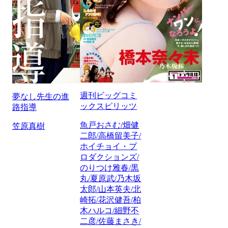
週刊ビッグコミ
夢なし先生の進
ックスピリッツ
路指導
魚戸おさむ/畑健
笠原真樹
二郎/高橋留美子/
ホイチョイ・プ
ロダクションズ/
のりつけ雅春/黒
丸/夏原武/乃木坂
太郎/山本英夫/北
崎拓/花沢健吾/柏
木ハルコ/細野不
二彦/佐藤まさき/