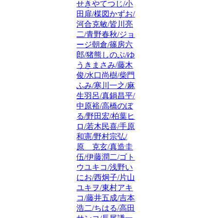
せきやてつじ/小
田扉/楳図かずお/
河合克敏/皆川亮
二/青野春秋/ジョ
ージ朝倉/篠房六
郎/猪熊しのぶ/ゆ
うきまさみ/藤木
俊/水口尚樹/柴門
ふみ/寒川一之/麻
生羽呂/真鍋昌平/
中原裕/高橋のぼ
る/野田宏/柏葉ヒ
ロ/若木民喜/手原
和憲/野村宗弘/
原 克玄/真造圭
伍/伊藤潤二/ゴト
ウユキコ/浅野い
にお/西炯子/片山
ユキヲ/東村アキ
コ/藤井五成/吉本
浩二/ちはる/高田