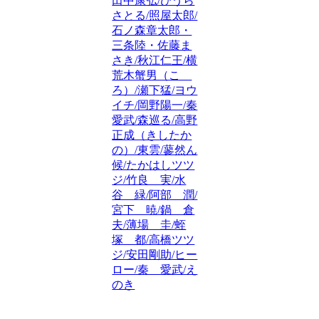
田中康弘/ひうら
さとる/照屋太郎/
石ノ森章太郎・
三条陸・佐藤ま
さき/秋江仁王/横
荒木蟹男（こゝ
ろ）/瀬下猛/ヨウ
イチ/岡野陽一/秦
愛武/森巡る/高野
正成（きしたか
の）/東雲/蓼然ん
候/たかはしツツ
ジ/竹良 実/水
谷 緑/阿部 潤/
宮下 暁/鍋 倉
夫/薄場 圭/蛭
塚 都/高橋ツツ
ジ/安田剛助/ヒー
ロー/秦 愛武/え
のき