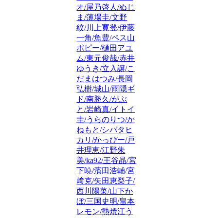
オ/屋乃啓人/ぬじ
ま/薄場圭/文野
紋/川上寛登/伊藤
一角/魚豊/ペス山
ポピー/樋田アユ
ム/東元俊哉/赤井
ゆうき/立入譲/こ
だまはつみ/長岡
弘樹/城山/雨隠ギ
ド/南勝久/がぶ
と/岩崎真/イトイ
圭/うらのりつ/か
ねもと/シバタヒ
カリ/かっぴー/戸
井理恵/江野朱
美/ka92/王谷晶/宮
下暁/濱田浩輔/宮
﨑克/矢田恵梨子/
西川陽菜/山下か
ぼ/三国史明/畠本
レモン/熱焼江う