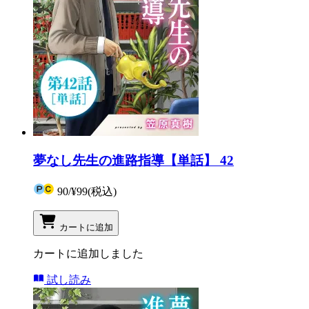
夢なし先生の進路指導【単話】 42
90
/
¥99
(税込)
カートに追加
カートに追加しました
試し読み