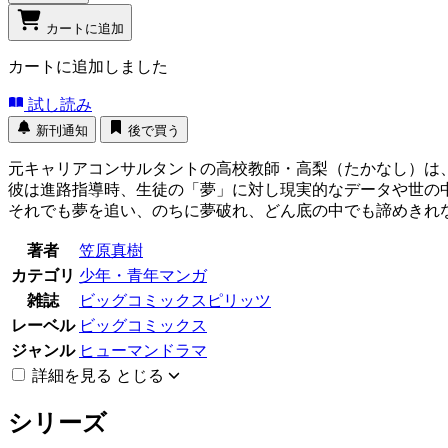
カートに追加
カートに追加しました
試し読み
新刊通知
後で買う
元キャリアコンサルタントの高校教師・高梨（たかなし）は
彼は進路指導時、生徒の「夢」に対し現実的なデータや世の
それでも夢を追い、のちに夢破れ、どん底の中でも諦めきれ
著者
笠原真樹
カテゴリ
少年・青年マンガ
雑誌
ビッグコミックスピリッツ
レーベル
ビッグコミックス
ジャンル
ヒューマンドラマ
詳細を見る
とじる
シリーズ