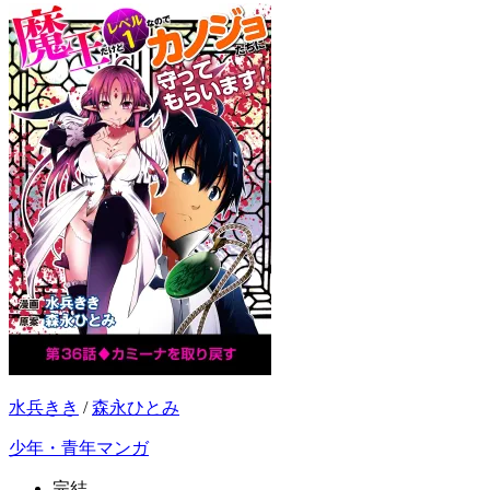
水兵きき
/
森永ひとみ
少年・青年マンガ
完結