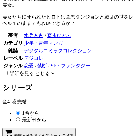
美女。
美女たちに守られたヒロトは凶悪ダンジョンと戦乱の世をレ
ベル１のままでも攻略できるか？
著者
水兵きき
/
森永ひとみ
カテゴリ
少年・青年マンガ
雑誌
デジタルコミックコレクション
レーベル
デジコレ
ジャンル
恋愛
/
禁断
/
SF・ファンタジー
詳細を見る
とじる
シリーズ
全41巻完結
1巻から
最新刊から
未購入分をまとめてカートに追加