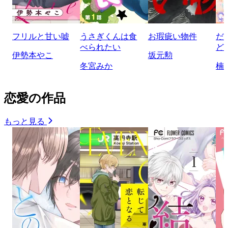
フリルと甘い嘘
うさぎくんは食
お瑕疵い物件
だ
べられたい
ど
伊勢本やこ
坂元勲
冬宮みか
楠
恋愛の作品
もっと見る