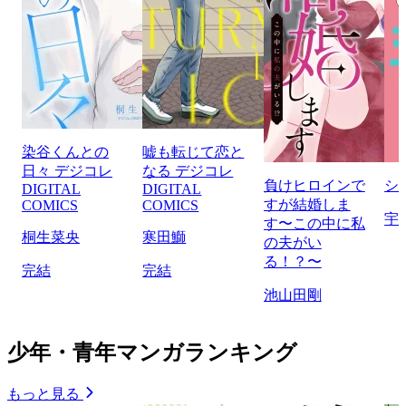
染谷くんとの
嘘も転じて恋と
日々 デジコレ
なる デジコレ
負けヒロインで
シ
DIGITAL
DIGITAL
すが結婚しま
COMICS
COMICS
宇
す〜この中に私
桐生菜央
寒田鰤
の夫がい
る！？〜
完結
完結
池山田剛
少年・青年マンガランキング
もっと見る