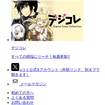
デジコレ
すべての煩悩にリーチ！毎週更新!!
eコミ公式Xアカウント
（外部リンク、別タブで
開きます）
メールマガジン
初めての方へ
よくある質問
お問い合わせ