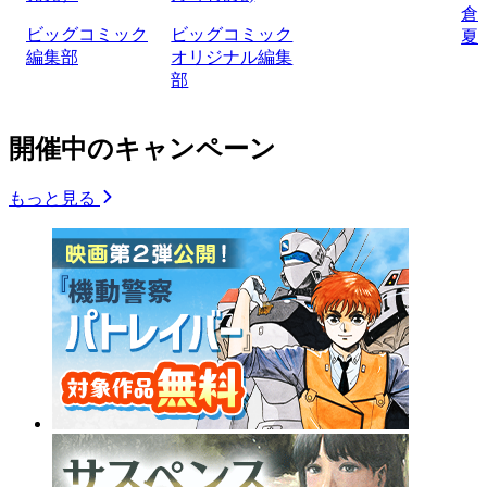
倉
ビッグコミック
ビッグコミック
夏
編集部
オリジナル編集
部
開催中のキャンペーン
もっと見る