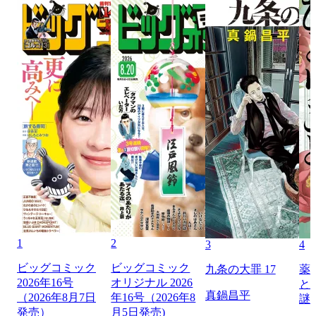
1
2
3
4
ビッグコミック
ビッグコミック
九条の大罪 17
薬
2026年16号
オリジナル 2026
と
真鍋昌平
（2026年8月7日
年16号（2026年8
謎
発売）
月5日発売)