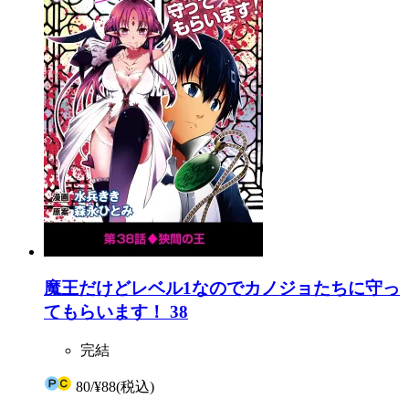
魔王だけどレベル1なのでカノジョたちに守っ
てもらいます！ 38
完結
80
/
¥88
(税込)