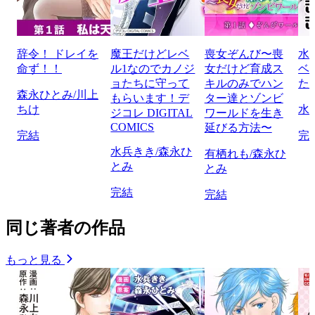
辞令！ ドレイを
魔王だけどレベ
喪女ぞんび〜喪
水
命ず！！
ル1なのでカノジ
女だけど育成ス
ベ
ョたちに守って
キルのみでハン
た
森永ひとみ/川上
もらいます！デ
ター達とゾンビ
ちけ
水
ジコレ DIGITAL
ワールドを生き
COMICS
延びる方法〜
完結
完
水兵きき/森永ひ
有栖れも/森永ひ
とみ
とみ
完結
完結
同じ著者の作品
もっと見る