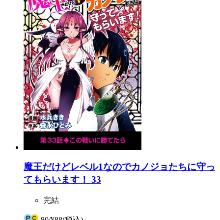
魔王だけどレベル1なのでカノジョたちに守っ
てもらいます！ 33
完結
80
/
¥88
(税込)