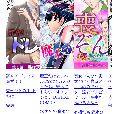
辞令！ ドレイを
魔王だけどレベ
喪女ぞんび〜喪
水
命ず！！
ル1なのでカノジ
女だけど育成ス
ベ
ョたちに守って
キルのみでハン
た
森永ひとみ/川上
もらいます！デ
ター達とゾンビ
ちけ
水
ジコレ DIGITAL
ワールドを生き
COMICS
延びる方法〜
完結
完
水兵きき/森永ひ
有栖れも/森永ひ