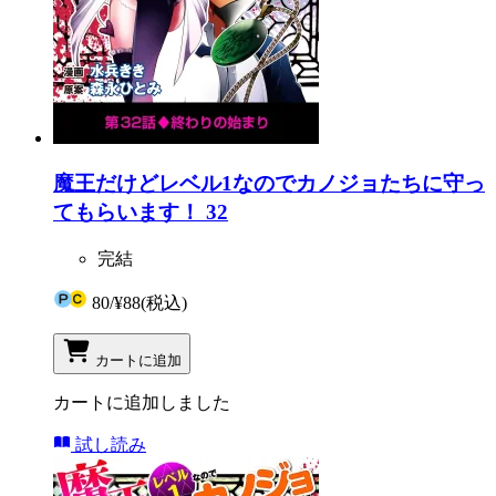
魔王だけどレベル1なのでカノジョたちに守っ
てもらいます！ 32
完結
80
/
¥88
(税込)
カートに追加
カートに追加しました
試し読み