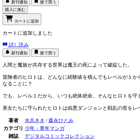
新刊通知
後で買う
購入に進む
カートに追加
カートに追加しました
試し読み
新刊通知
後で買う
人間と魔族が共存する世界は魔王の死によって破綻した。
冒険者のヒロトは、どんなに経験値を積んでもレベルが１か
なることに？
でも、レベル１だから、いつも絶体絶命。そんなヒロトを守
美女たちに守られたヒロトは凶悪ダンジョンと戦乱の世をレ
著者
水兵きき
/
森永ひとみ
カテゴリ
少年・青年マンガ
雑誌
デジタルコミックコレクション