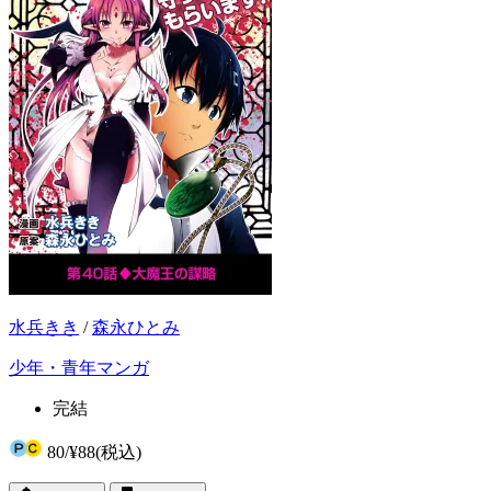
水兵きき
/
森永ひとみ
少年・青年マンガ
完結
80
/
¥88
(税込)