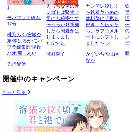
えっちな声のオ
ヤンデレ殺し!!
鉄
1
シゴトは堅物上
〜執着ヤバめの
里
モバフラ 2026年
司にも秘密です
幼馴染に「私も
沼
17号
〜うっかり挑発
好き」と伝えた
〜
したら溺愛がは
ら、ラブコメル
の
桃乃みく/宮城杏
じまりまし
ートにシフトし
ぶ
奈/本はるか/モバ
19
た!?〜 21
ました〜 14
フラ編集部/陽丘
ハオ/響 あい
新
澤村鞠子
かずいち/兎山も
なか
先行配信
開催中のキャンペーン
もっと見る