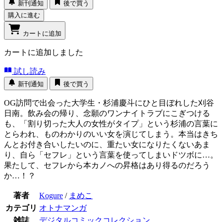
新刊通知
後で買う
購入に進む
カートに追加
カートに追加しました
試し読み
新刊通知
後で買う
OG訪問で出会った大学生・杉浦慶斗にひと目ぼれした刈谷
日南。飲み会の帰り、念願のワンナイトラブにこぎつける
も、「割り切った大人の女性がタイプ」という杉浦の言葉に
とらわれ、ものわかりのいい女を演じてしまう。本当はきち
んとお付き合いしたいのに、重たい女になりたくないあま
り、自ら「セフレ」という言葉を使ってしまいドツボに…。
果たして、セフレから本カノへの昇格はあり得るのだろう
か…！？
著者
Kogure
/
まめこ
カテゴリ
オトナマンガ
雑誌
デジタルコミックコレクション