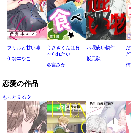
フリルと甘い嘘
うさぎくんは食
お瑕疵い物件
だ
べられたい
ど
伊勢本やこ
坂元勲
冬宮みか
楠
恋愛の作品
もっと見る