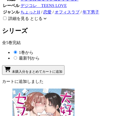
レーベル
デジコレ TEENS LOVE
ジャンル
ちょっとH
/
恋愛
/
オフィスラブ
/
年下男子
詳細を見る
とじる
シリーズ
全5巻完結
1巻から
最新刊から
未購入分をまとめてカートに追加
カートに追加しました