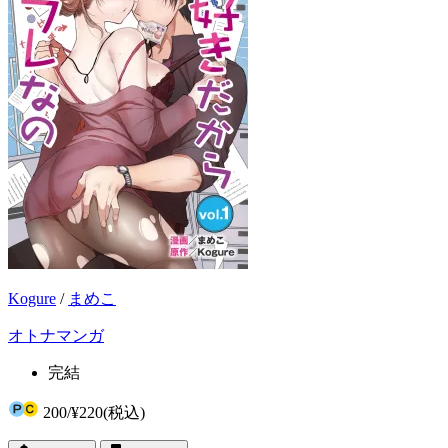
Kogure
/
まめこ
オトナマンガ
完結
200
/
¥220
(税込)