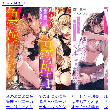
もっと見る
愛のまにまに色
愛のまにまに色
どうしたら課長
H
管理〜バニーガ
管理〜バニーガ
は堕ちてくれま
さ
ールはもっとシ
ールはもっとシ
すか？〜終業後
レ 