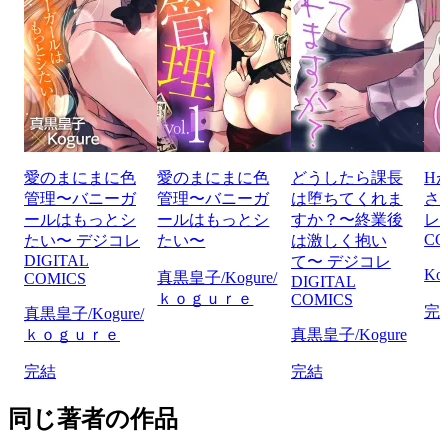
愛のまにまに色
愛のまにまに色
どうしたら課長
H
管理〜バニーガ
管理〜バニーガ
は堕ちてくれま
さ
ールはもっとシ
ールはもっとシ
すか？〜終業後
レ 
CO
たい〜 デジコレ
たい〜
は激しく抱い
DIGITAL
て〜 デジコレ
Ko
真黒皇子/Kogure/
COMICS
DIGITAL
ｋｏｇｕｒｅ
COMICS
完
真黒皇子/Kogure/
ｋｏｇｕｒｅ
真黒皇子/Kogure
完結
完結
同じ著者の作品