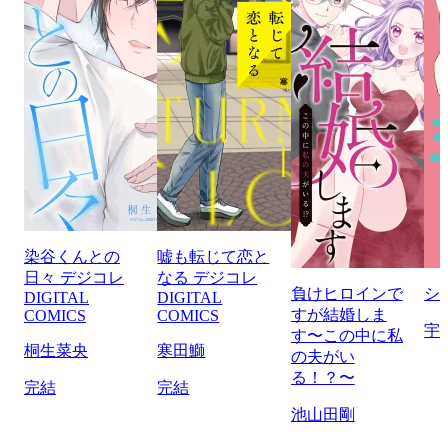
染谷くんとの
嘘も転じて恋と
日々 デジコレ
なる デジコレ
負けヒロインで
シ
DIGITAL
DIGITAL
すが結婚しま
COMICS
COMICS
宇
す〜この中に私
桐生菜央
寒田鰤
の夫がい
る！？〜
完結
完結
池山田剛