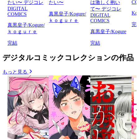
CO
たい〜 デジコレ
たい〜
は激しく抱い
DIGITAL
て〜 デジコレ
Ko
真黒皇子/Kogure/
COMICS
DIGITAL
ｋｏｇｕｒｅ
COMICS
完
真黒皇子/Kogure/
ｋｏｇｕｒｅ
真黒皇子/Kogure
完結
完結
デジタルコミックコレクションの作品
もっと見る