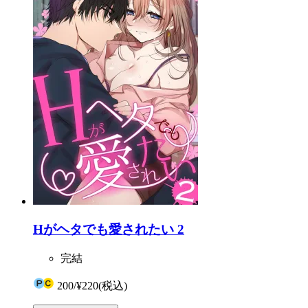
Hがヘタでも愛されたい 2
完結
200
/
¥220
(税込)