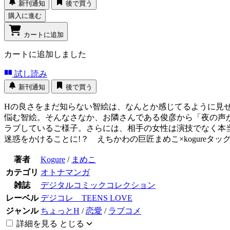
新刊通知
後で買う
購入に進む
カートに追加
カートに追加しました
試し読み
新刊通知
後で買う
Hの良さをまだ知らない智絵は、なんとか感じてるように見
悩む智絵。そんなさなか、お隣さんである俊彦から「夜の声
ラブしているご様子。さらには、相手の女性は演技でなく本
迷惑をかけることに!？ えちかわの巨匠まめこ×kogureタ
著者
Kogure
/
まめこ
カテゴリ
オトナマンガ
雑誌
デジタルコミックコレクション
レーベル
デジコレ TEENS LOVE
ジャンル
ちょっとH
/
恋愛
/
ラブコメ
詳細を見る
とじる