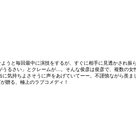
せようと毎回最中に演技をするが、すぐに相手に見透かされ振
がうるさい」とクレームが…。そんな俊彦は俊彦で、複数の女
当に気持ちよさそうに声をあげていてーー。不謹慎ながら羨ま
ッグが贈る、極上のラブコメディ！