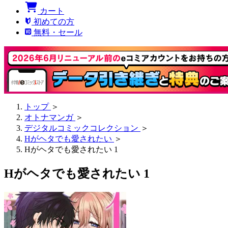
カート
初めての方
無料・セール
トップ
＞
オトナマンガ
＞
デジタルコミックコレクション
＞
Hがヘタでも愛されたい
＞
Hがヘタでも愛されたい 1
Hがヘタでも愛されたい 1