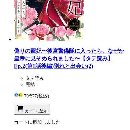
偽りの寵妃〜後宮警備隊に入ったら、なぜか
皇帝に見そめられました〜【タテ読み】
Ep.2(第1話後編)別れと出会い(2)
タテ読み
完結
70
/
¥77
(税込)
カートに追加
カートに追加しました