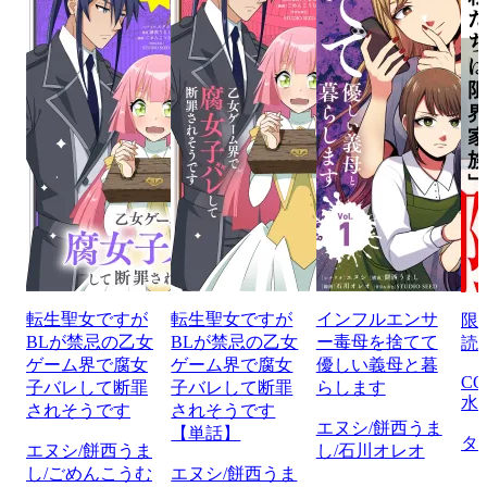
転生聖女ですが
転生聖女ですが
インフルエンサ
限
BLが禁忌の乙女
BLが禁忌の乙女
ー毒母を捨てて
読
ゲーム界で腐女
ゲーム界で腐女
優しい義母と暮
CO
子バレして断罪
子バレして断罪
らします
水
されそうです
されそうです
エヌシ/餅西うま
【単話】
タ
エヌシ/餅西うま
し/石川オレオ
し/ごめんこうむ
エヌシ/餅西うま