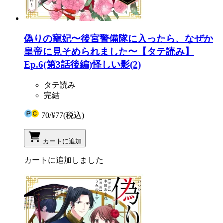
偽りの寵妃〜後宮警備隊に入ったら、なぜか
皇帝に見そめられました〜【タテ読み】
Ep.6(第3話後編)怪しい影(2)
タテ読み
完結
70
/
¥77
(税込)
カートに追加
カートに追加しました