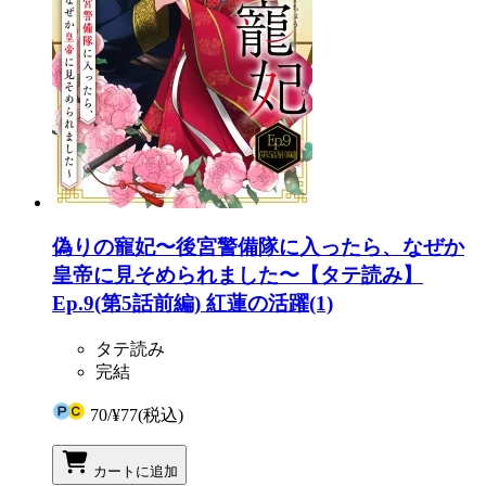
偽りの寵妃〜後宮警備隊に入ったら、なぜか
皇帝に見そめられました〜【タテ読み】
Ep.9(第5話前編) 紅蓮の活躍(1)
タテ読み
完結
70
/
¥77
(税込)
カートに追加