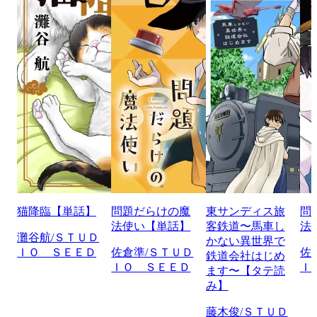
猫降臨【単話】
問題だらけの魔
東サンディス旅
問
法使い【単話】
客鉄道〜馬車し
法
灘谷航/ＳＴＵＤ
かない異世界で
ＩＯ ＳＥＥＤ
佐倉準/ＳＴＵＤ
佐
鉄道会社はじめ
ＩＯ ＳＥＥＤ
Ｉ
ます〜【タテ読
み】
藤木俊/ＳＴＵＤ