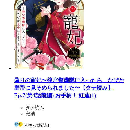
偽りの寵妃〜後宮警備隊に入ったら、なぜか
皇帝に見そめられました〜【タテ読み】
Ep.7(第4話前編) お手柄！ 紅蓮(1)
タテ読み
完結
70
/
¥77
(税込)