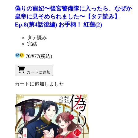
偽りの寵妃〜後宮警備隊に入ったら、なぜか
皇帝に見そめられました〜【タテ読み】
Ep.8(第4話後編) お手柄！ 紅蓮(2)
タテ読み
完結
70
/
¥77
(税込)
カートに追加
カートに追加しました