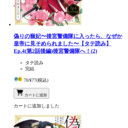
偽りの寵妃〜後宮警備隊に入ったら、なぜか
皇帝に見そめられました〜【タテ読み】
Ep.4(第2話後編)後宮警備隊へ！(2)
タテ読み
完結
70
/
¥77
(税込)
カートに追加
カートに追加しました