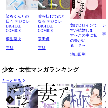
染谷くんとの
嘘も転じて恋と
日々 デジコレ
なる デジコレ
負けヒロインで
シ
DIGITAL
DIGITAL
すが結婚しま
COMICS
COMICS
宇
す〜この中に私
桐生菜央
寒田鰤
の夫がい
る！？〜
完結
完結
池山田剛
少女・女性マンガランキング
もっと見る