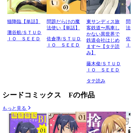
猫降臨【単話】
問題だらけの魔
東サンディス旅
問
法使い【単話】
客鉄道〜馬車し
法
灘谷航/ＳＴＵＤ
かない異世界で
ＩＯ ＳＥＥＤ
佐倉準/ＳＴＵＤ
佐
鉄道会社はじめ
ＩＯ ＳＥＥＤ
Ｉ
ます〜【タテ読
み】
藤木俊/ＳＴＵＤ
ＩＯ ＳＥＥＤ
タテ読み
シードコミックス Fの作品
もっと見る