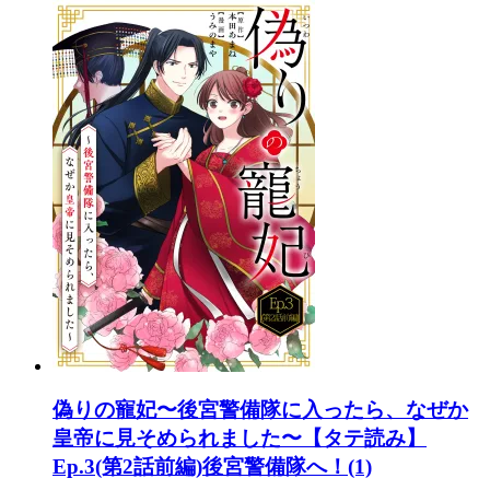
偽りの寵妃〜後宮警備隊に入ったら、なぜか
皇帝に見そめられました〜【タテ読み】
Ep.3(第2話前編)後宮警備隊へ！(1)