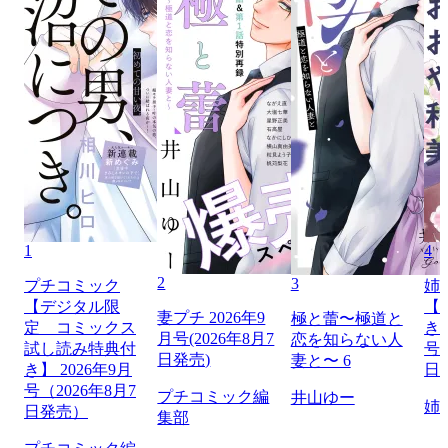
1
4
2
3
プチコミック
姉
【デジタル限
【
妻プチ 2026年9
極と蕾〜極道と
定 コミックス
き】
月号(2026年8月7
恋を知らない人
試し読み特典付
号（
日発売)
妻と〜 6
き】 2026年9月
日
号（2026年8月7
プチコミック編
井山ゆー
姉
日発売）
集部