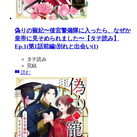
偽りの寵妃〜後宮警備隊に入ったら、なぜか
皇帝に見そめられました〜【タテ読み】
Ep.1(第1話前編)別れと出会い(1)
タテ読み
完結
読む