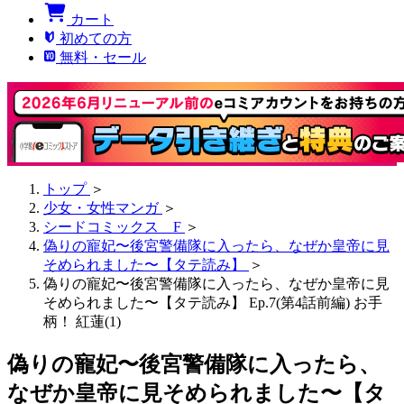
カート
初めての方
無料・セール
トップ
＞
少女・女性マンガ
＞
シードコミックス F
＞
偽りの寵妃〜後宮警備隊に入ったら、なぜか皇帝に見
そめられました〜【タテ読み】
＞
偽りの寵妃〜後宮警備隊に入ったら、なぜか皇帝に見
そめられました〜【タテ読み】 Ep.7(第4話前編) お手
柄！ 紅蓮(1)
偽りの寵妃〜後宮警備隊に入ったら、
なぜか皇帝に見そめられました〜【タ