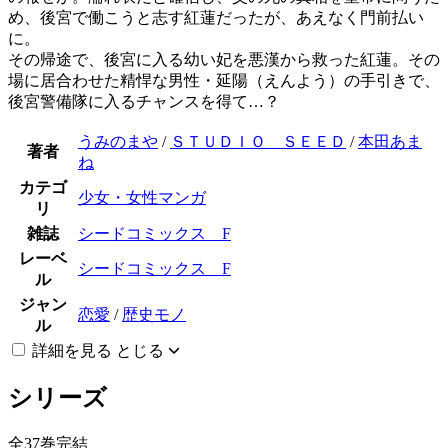
め、後宮で働こうと志す紅蓮だったが、あえなく門前払い
に。
その帰途で、後宮に入る幼い妃を悪漢から救った紅蓮。その
場に居合わせた精悍な男性・延陽（えんよう）の手引きで、
後宮警備隊に入るチャンスを得て…？
うみのまや
/
ＳＴＵＤＩＯ ＳＥＥＤ
/
本田あま
著者
ね
カテゴ
少女・女性マンガ
リ
雑誌
シードコミックス F
レーベ
シードコミックス F
ル
ジャン
恋愛
/
歴史モノ
ル
詳細を見る
とじる
シリーズ
全37巻完結