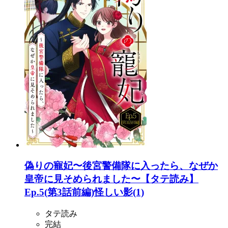
偽りの寵妃〜後宮警備隊に入ったら、なぜか
皇帝に見そめられました〜【タテ読み】
Ep.5(第3話前編)怪しい影(1)
タテ読み
完結