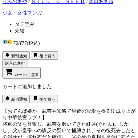
うみのまや
/
ＳＴＵＤＩＯ ＳＥＥＤ
/
本田あまね
少女・女性マンガ
タテ読み
完結
70
/
¥77
(税込)
新刊通知
後で買う
購入に進む
カートに追加
カートに追加しました
新刊通知
後で買う
【おてんば娘が、武芸や知略で皇帝の寵愛を得る!? 成り上が
り中華後宮ラブ！】
将軍の父を尊敬し、武芸を磨いてきた紅蓮(ぐれん)。しか
し、父が皇帝への謀反の疑いで捕縛され、その後死去したと
の報せが。濡れ衣だと確信し、父の死の真相を皇帝に問うた