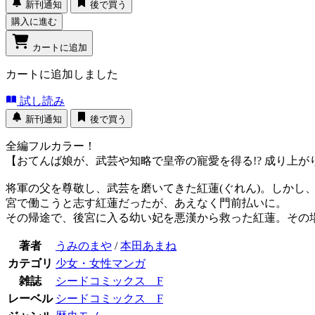
新刊通知
後で買う
購入に進む
カートに追加
カートに追加しました
試し読み
新刊通知
後で買う
全編フルカラー！
【おてんば娘が、武芸や知略で皇帝の寵愛を得る!? 成り上が
将軍の父を尊敬し、武芸を磨いてきた紅蓮(ぐれん)。しか
宮で働こうと志す紅蓮だったが、あえなく門前払いに。
その帰途で、後宮に入る幼い妃を悪漢から救った紅蓮。その
著者
うみのまや
/
本田あまね
カテゴリ
少女・女性マンガ
雑誌
シードコミックス F
レーベル
シードコミックス F