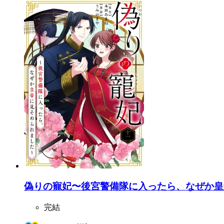
偽りの寵妃〜後宮警備隊に入ったら、なぜか皇帝
完結