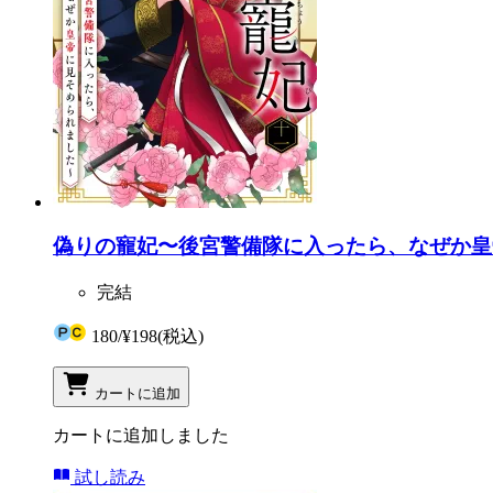
偽りの寵妃〜後宮警備隊に入ったら、なぜか皇帝
完結
180
/
¥198
(税込)
カートに追加
カートに追加しました
試し読み