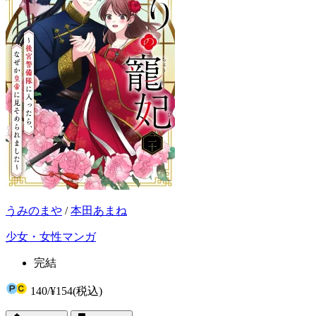
うみのまや
/
本田あまね
少女・女性マンガ
完結
140
/
¥154
(税込)