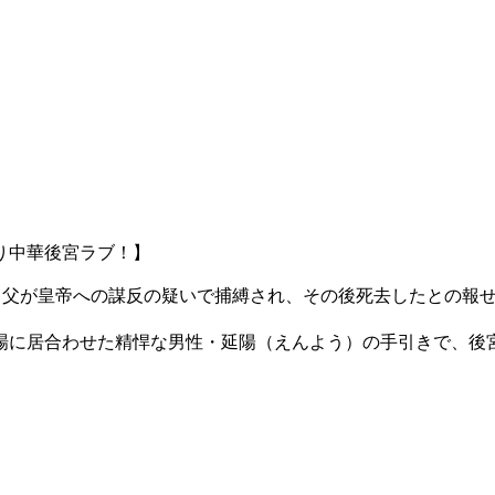
り中華後宮ラブ！】
し、父が皇帝への謀反の疑いで捕縛され、その後死去したとの報
場に居合わせた精悍な男性・延陽（えんよう）の手引きで、後