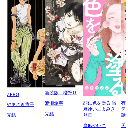
新装版 櫻狩り
ZERO
顔に色を塗る 当
有
渡瀬悠宇
やまざき貴子
麻ゆいこよみき
テ
完結
完結
り集
話
当麻ゆいこ
天