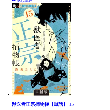
試し読み
獣医者正宗捕物帳【単話】 15