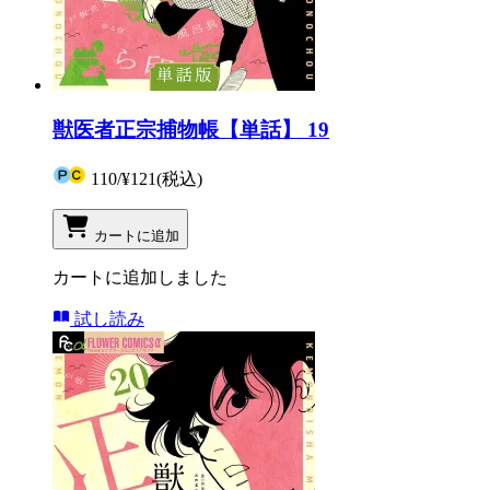
獣医者正宗捕物帳【単話】 19
110
/
¥121
(税込)
カートに追加
カートに追加しました
試し読み