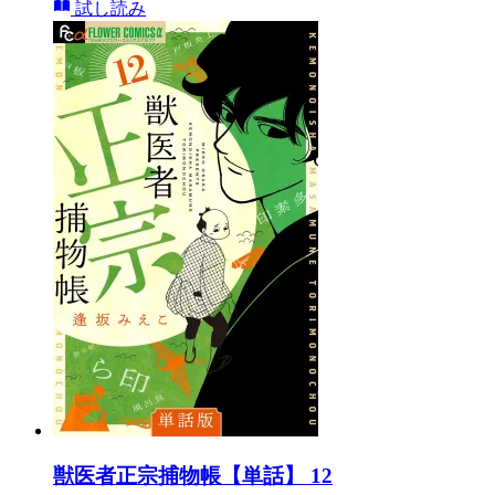
試し読み
獣医者正宗捕物帳【単話】 12