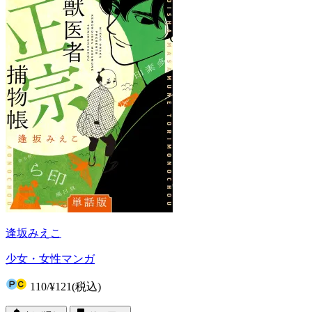
逢坂みえこ
少女・女性マンガ
110
/
¥121
(税込)