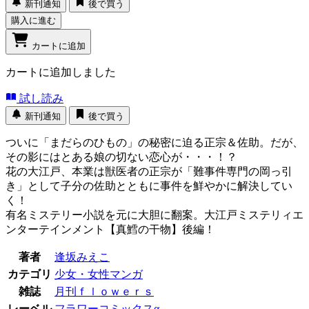
新刊通知
後で買う
購入に進む
カートに追加
カートに追加しました
試し読み
新刊通知
後で買う
ついに「まだらのひもの」の秘密に迫る正宗＆佐助。だが、
その影にはとある娘の切ない恋心が・・・！？
花の大江戸、本業は獣医者の正宗が「難事件専門の岡っ引
き」として子分の佐助とともに事件を鮮やかに解決してい
く！
有名ミステリー小説を元に大胆に翻案。大江戸ミステリィエ
ンターテインメント【真鱈の干物】後編！
著者
逢坂みえこ
カテゴリ
少女・女性マンガ
雑誌
月刊ｆｌｏｗｅｒｓ
レーベル
フラワーコミックスα