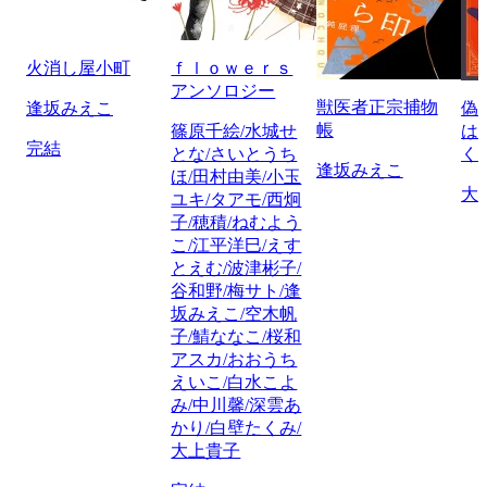
火消し屋小町
ｆｌｏｗｅｒｓ
アンソロジー
獣医者正宗捕物
逢坂みえこ
偽
帳
篠原千絵/水城せ
は
完結
とな/さいとうち
く
逢坂みえこ
ほ/田村由美/小玉
大
ユキ/タアモ/西炯
子/穂積/ねむよう
こ/江平洋巳/えす
とえむ/波津彬子/
谷和野/梅サト/逢
坂みえこ/空木帆
子/鯖ななこ/桜和
アスカ/おおうち
えいこ/白水こよ
み/中川馨/深雲あ
かり/白壁たくみ/
大上貴子