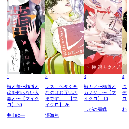
1
2
3
4
極と蕾〜極道と
レス―ヘタくそ
極カノ〜極道と
さ
恋を知らない人
なのはお互いさ
カノジョ〜【マ
デ
妻と〜【マイク
まです。―【マ
イクロ】 10
ロ】
ロ】 30
イクロ】 26
しがの夷織
わ
井山ゆー
深海魚