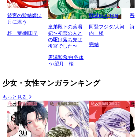
後宮の髪結師は
戦獄ReBORN
吾
月に添う
皇弟殿下の薬湯
阿登フジタ/大河
詩
柊一葉/綱田早
妃〜初恋の人と
内一楼
の駆け落ち先は
完結
後宮でした〜
唐澤和希/白谷ゆ
う/望月 桜
少女・女性マンガランキング
もっと見る