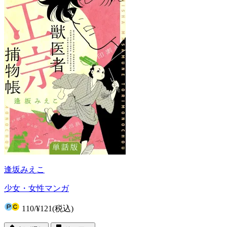
逢坂みえこ
少女・女性マンガ
110
/
¥121
(税込)