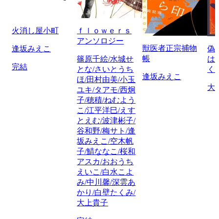
火消し屋小町
ｆｌｏｗｅｒｓ
アンソロジー
獣医者正宗捕物
逢坂みえこ
偽
帳
篠原千絵/水城せ
は
完結
とな/さいとうち
く
逢坂みえこ
ほ/田村由美/小玉
大
ユキ/タアモ/西炯
子/穂積/ねむよう
こ/江平洋巳/えす
とえむ/波津彬子/
谷和野/梅サト/逢
坂みえこ/空木帆
子/鯖ななこ/桜和
アスカ/おおうち
えいこ/白水こよ
み/中川馨/深雲あ
かり/白壁たくみ/
大上貴子