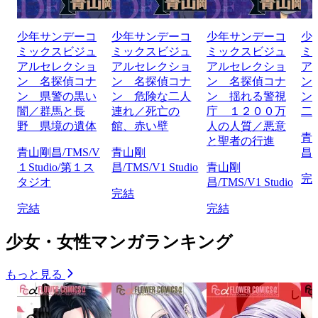
少年サンデーコ
少年サンデーコ
少年サンデーコ
少
ミックスビジュ
ミックスビジュ
ミックスビジュ
ミ
アルセレクショ
アルセレクショ
アルセレクショ
ア
ン 名探偵コナ
ン 名探偵コナ
ン 名探偵コナ
ン
ン 県警の黒い
ン 危険な二人
ン 揺れる警視
ン
闇／群馬と長
連れ／死亡の
庁 １２００万
二
野 県境の遺体
館、赤い壁
人の人質／悪意
青
と聖者の行進
青山剛昌/TMS/V
青山剛
昌/
１Studio/第１ス
昌/TMS/V1 Studio
青山剛
完
タジオ
昌/TMS/V1 Studio
完結
完結
完結
少女・女性マンガランキング
もっと見る