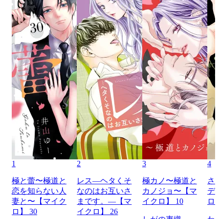
1
2
3
4
極と蕾〜極道と
レス―ヘタくそ
極カノ〜極道と
さ
恋を知らない人
なのはお互いさ
カノジョ〜【マ
デ
妻と〜【マイク
まです。―【マ
イクロ】 10
ロ】
ロ】 30
イクロ】 26