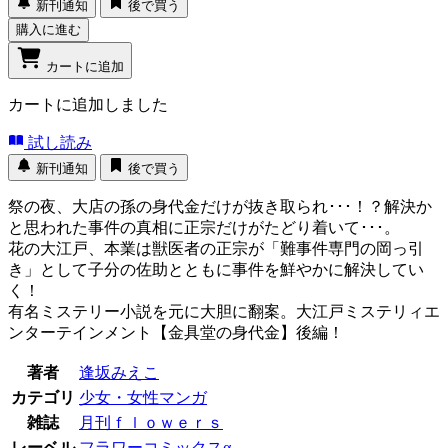
新刊通知
後で買う
購入に進む
カートに追加
カートに追加しました
試し読み
新刊通知
後で買う
祭の夜、大店の孫の身代金だけが抜き取られ･･･！？解決か
と思われた事件の真相に正宗だけがたどり着いて･･･。
花の大江戸、本業は獣医者の正宗が「難事件専門の岡っ引
き」として子分の佐助とともに事件を鮮やかに解決してい
く！
有名ミステリー小説を元に大胆に翻案。大江戸ミステリィエ
ンターテインメント【金具堂の身代金】後編！
著者
逢坂みえこ
カテゴリ
少女・女性マンガ
雑誌
月刊ｆｌｏｗｅｒｓ
レーベル
フラワーコミックスα