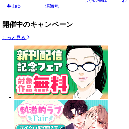
しがの夷織
わ
井山ゆー
深海魚
開催中のキャンペーン
もっと見る