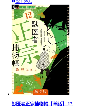
試し読み
獣医者正宗捕物帳【単話】 12