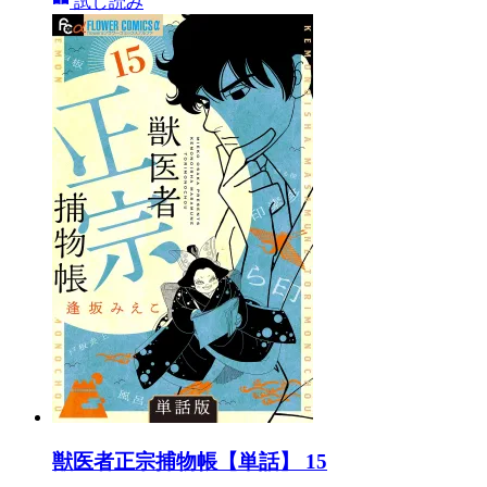
試し読み
獣医者正宗捕物帳【単話】 15