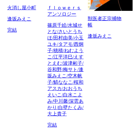
火消し屋小町
ｆｌｏｗｅｒｓ
アンソロジー
獣医者正宗捕物
逢坂みえこ
帳
篠原千絵/水城せ
完結
とな/さいとうち
逢坂みえこ
ほ/田村由美/小玉
ユキ/タアモ/西炯
子/穂積/ねむよう
こ/江平洋巳/えす
とえむ/波津彬子/
谷和野/梅サト/逢
坂みえこ/空木帆
子/鯖ななこ/桜和
アスカ/おおうち
えいこ/白水こよ
み/中川馨/深雲あ
かり/白壁たくみ/
大上貴子
完結