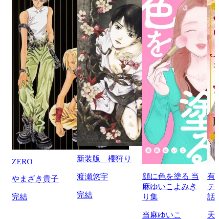
新装版 櫻狩り
ZERO
顔に色を塗る 当
有
渡瀬悠宇
やまざき貴子
麻ゆいこよみき
テ
完結
完結
り集
話
当麻ゆいこ
天