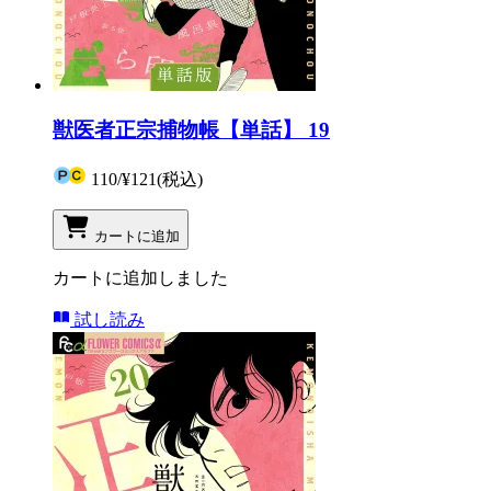
獣医者正宗捕物帳【単話】 19
110
/
¥121
(税込)
カートに追加
カートに追加しました
試し読み