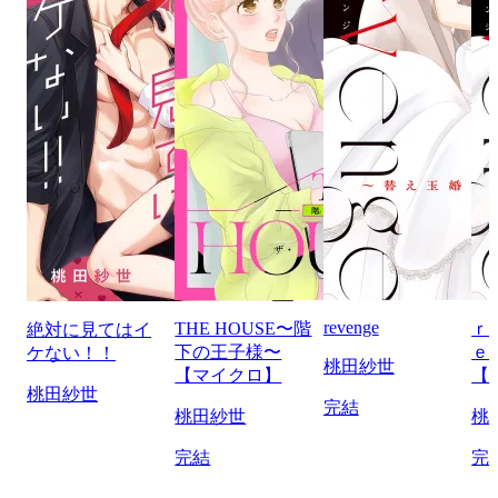
revenge
THE HOUSE〜階
ｒ
絶対に見てはイ
下の王子様〜
ｅ
ケない！！
桃田紗世
【マイクロ】
【
桃田紗世
完結
桃田紗世
桃
完結
完