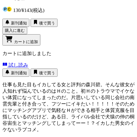
130
/
¥143
(税込)
新刊通知
後で買う
購入に進む
カートに追加
カートに追加しました
試し読み
新刊通知
後で買う
仕事も見た目もイカしてる女と評判の森川碧。そんな彼女が
人知れず悩んでいるのはＨのこと。初Ｈのトラウマでイケな
い体質になってしまったのだ。片思いしている同じ会社の南
雲先輩と付き合って、フツーにイキたい！！！！！そのため
にマッチングアプリで気軽なＨができる相手と体質克服を目
指しているのだけど、ある日、ライバル会社で犬猿の仲の桐
谷宙生とマッチングしてしまってーー！？イカした男女のイ
ケないラブコメ。