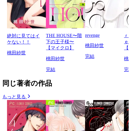
revenge
THE HOUSE〜階
ｒ
絶対に見てはイ
下の王子様〜
ｅ
ケない！！
桃田紗世
【マイクロ】
【
桃田紗世
完結
桃田紗世
桃
完結
完
同じ著者の作品
もっと見る