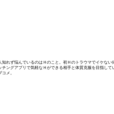
人知れず悩んでいるのはＨのこと。初Ｈのトラウマでイケない
ッチングアプリで気軽なＨができる相手と体質克服を目指して
ブコメ。