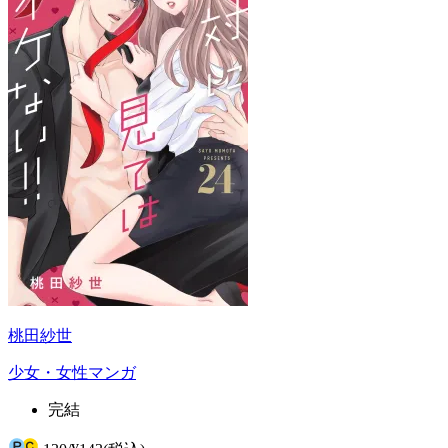
桃田紗世
少女・女性マンガ
完結