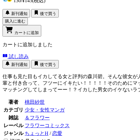
130
/
¥143
(税込)
新刊通知
後で買う
購入に進む
カートに追加
カートに追加しました
試し読み
新刊通知
後で買う
仕事も見た目もイカしてる女と評判の森川碧。そんな彼女が
輩と付き合って、フツーにイキたい！！！！！そのためにマ
マッチングしてしまってーー！？イカした男女のイケないラ
著者
桃田紗世
カテゴリ
少女・女性マンガ
雑誌
＆フラワー
レーベル
フラワーコミックス
ジャンル
ちょっとH
/
恋愛