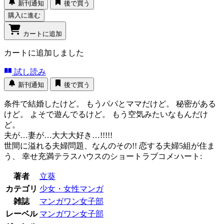
新刊通知
後で買う
購入に進む
カートに追加
カートに追加しました
試し読み
新刊通知
後で買う
条件で結婚したけど。 もうパパとママだけど。 秘密がある
けど。 よそで遊んでるけど。 もう空気みたいなもんだけ
ど。
夫が…妻が…大大大好き…!!!!!
世間に溢れる夫婦問題、なんのその!! 恋する夫婦5組が住ま
う、 幸せ充満テラスハウスのショートラブコメ:ハート:
著者
立葵
カテゴリ
少女・女性マンガ
雑誌
マンガワン女子部
レーベル
マンガワン女子部