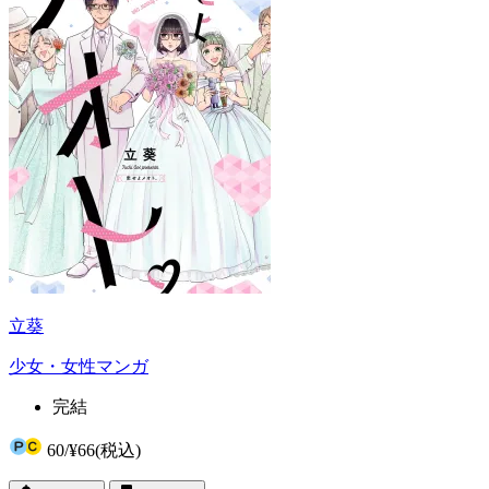
立葵
少女・女性マンガ
完結
60
/
¥66
(税込)