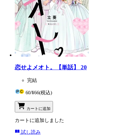
恋せよメオト。【単話】 20
完結
60
/
¥66
(税込)
カートに追加
カートに追加しました
試し読み