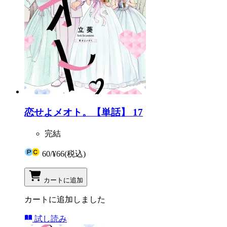
恋せよメオト。【単話】 17
完結
60
/
¥66
(税込)
カートに追加
カートに追加しました
試し読み