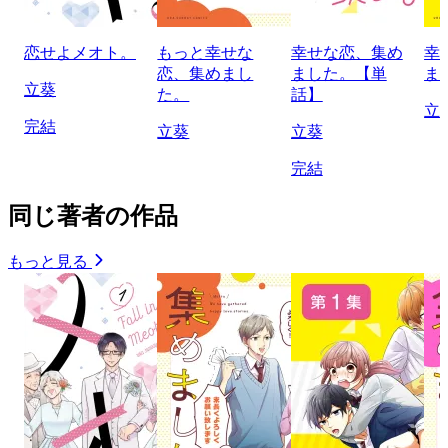
恋せよメオト。
もっと幸せな
幸せな恋、集め
幸
恋、集めまし
ました。【単
ま
立葵
た。
話】
立
完結
立葵
立葵
完結
同じ著者の作品
もっと見る