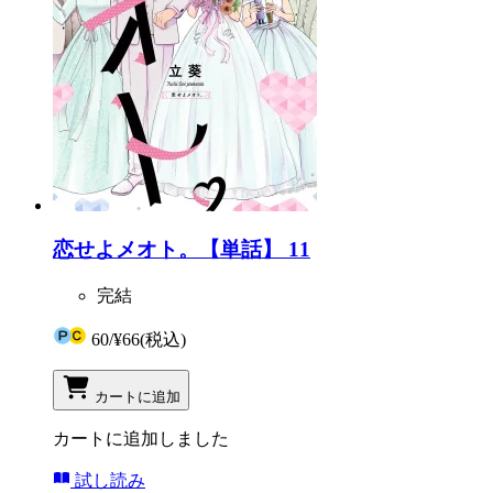
恋せよメオト。【単話】 11
完結
60
/
¥66
(税込)
カートに追加
カートに追加しました
試し読み