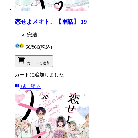
恋せよメオト。【単話】 19
完結
60
/
¥66
(税込)
カートに追加
カートに追加しました
試し読み