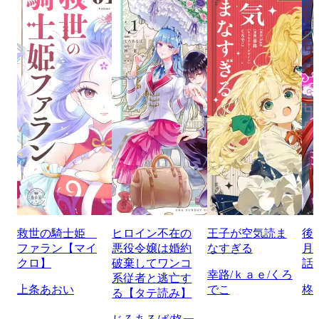
救世の騎士姫
ヒロイン不在の
王子が空気読ま
後
ファラン【マイ
悪役令嬢は婚約
なすぎる
月
クロ】
破棄してワンコ
話
幸路/ｋａｅ/くろ
系従者と逃亡す
上条あおい
でこ
柊
る【タテ読み】