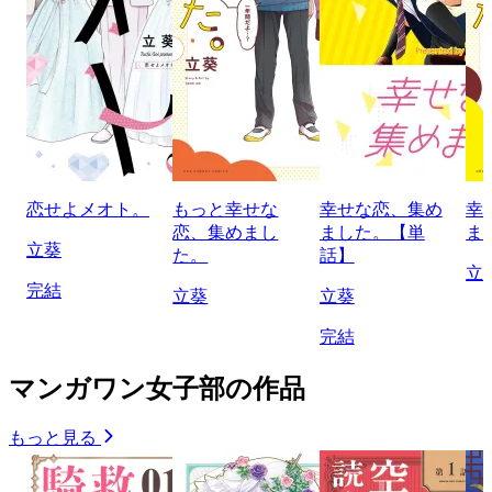
恋せよメオト。
もっと幸せな
幸せな恋、集め
幸
恋、集めまし
ました。【単
ま
立葵
た。
話】
立
完結
立葵
立葵
完結
マンガワン女子部の作品
もっと見る