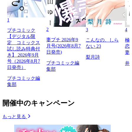
1
2
3
4
プチコミック
【デジタル限
妻プチ 2026年9
こんなの、しら
極
定 コミックス
月号(2026年8月7
ない 23
恋
試し読み特典付
日発売)
妻
き】 2026年9月
梨月詩
号（2026年8月7
プチコミック編
井
日発売）
集部
プチコミック編
集部
開催中のキャンペーン
もっと見る