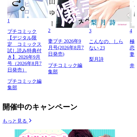
1
2
3
4
プチコミック
【デジタル限
妻プチ 2026年9
こんなの、しら
極
定 コミックス
月号(2026年8月7
ない 23
恋
試し読み特典付
日発売)
妻
き】 2026年9月
梨月詩
号（2026年8月7
プチコミック編
井
日発売）
集部
プチコミック編
集部
開催中のキャンペーン
もっと見る