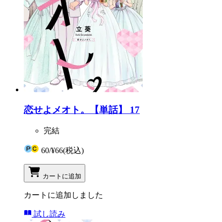
恋せよメオト。【単話】 17
完結
60
/
¥66
(税込)
カートに追加
カートに追加しました
試し読み