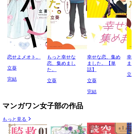
恋せよメオト。
もっと幸せな
幸せな恋、集め
幸
恋、集めまし
ました。【単
ま
立葵
た。
話】
立
完結
立葵
立葵
完結
マンガワン女子部の作品
もっと見る