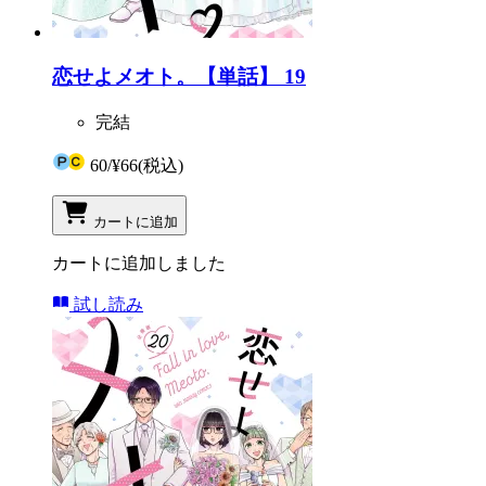
恋せよメオト。【単話】 19
完結
60
/
¥66
(税込)
カートに追加
カートに追加しました
試し読み