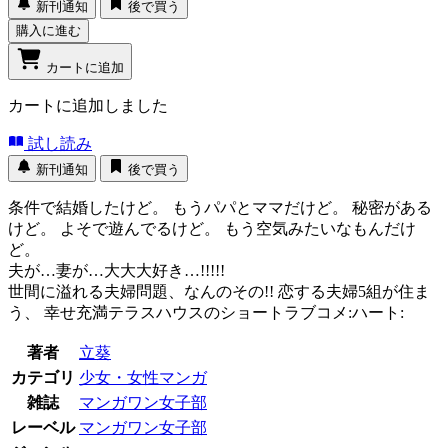
新刊通知
後で買う
購入に進む
カートに追加
カートに追加しました
試し読み
新刊通知
後で買う
条件で結婚したけど。 もうパパとママだけど。 秘密がある
けど。 よそで遊んでるけど。 もう空気みたいなもんだけ
ど。
夫が…妻が…大大大好き…!!!!!
世間に溢れる夫婦問題、なんのその!! 恋する夫婦5組が住ま
う、 幸せ充満テラスハウスのショートラブコメ:ハート:
著者
立葵
カテゴリ
少女・女性マンガ
雑誌
マンガワン女子部
レーベル
マンガワン女子部