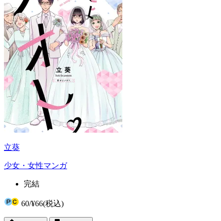
立葵
少女・女性マンガ
完結
60
/
¥66
(税込)