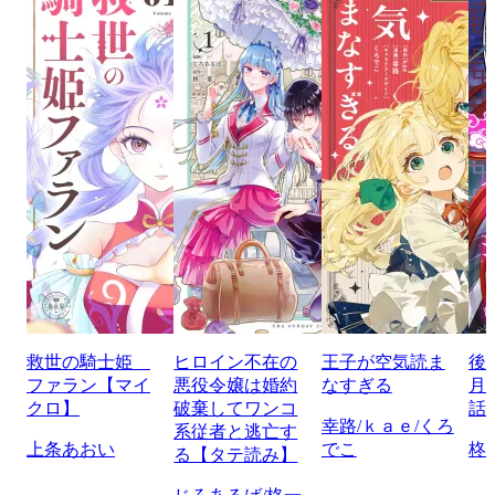
救世の騎士姫
ヒロイン不在の
王子が空気読ま
後
ファラン【マイ
悪役令嬢は婚約
なすぎる
月
クロ】
破棄してワンコ
話
幸路/ｋａｅ/くろ
系従者と逃亡す
上条あおい
でこ
柊
る【タテ読み】