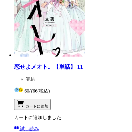
恋せよメオト。【単話】 11
完結
60
/
¥66
(税込)
カートに追加
カートに追加しました
試し読み