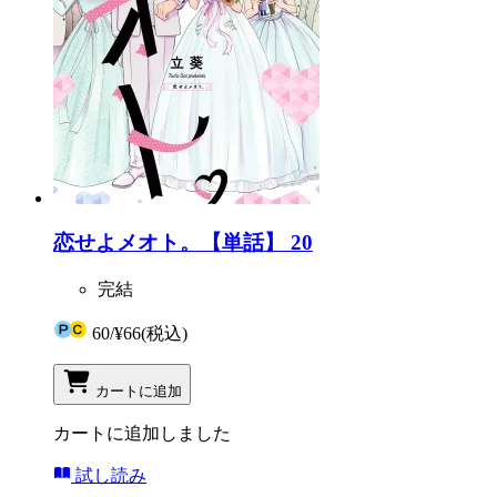
恋せよメオト。【単話】 20
完結
60
/
¥66
(税込)
カートに追加
カートに追加しました
試し読み