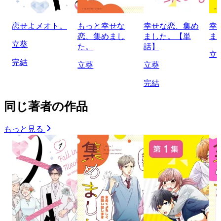
恋せよメオト。
もっと幸せな
幸せな恋、集め
幸
恋、集めまし
ました。【単
ま
立葵
た。
話】
立
完結
立葵
立葵
完結
同じ著者の作品
もっと見る