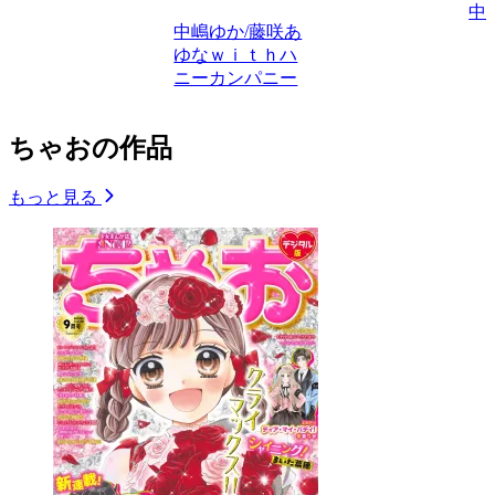
中
中嶋ゆか/藤咲あ
ゆなｗｉｔｈハ
ニーカンパニー
ちゃおの作品
もっと見る