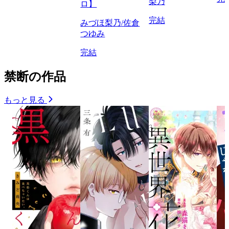
梨乃
ロ】
完結
みづほ梨乃/佐倉
つゆみ
完結
禁断の作品
もっと見る