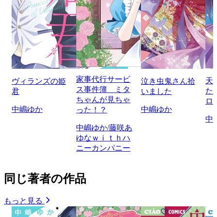
家事代行サービ
天
ヴィランズの姫
泣き虫鬼さん拾
ス事件簿 ミタ
た
君
いました
ちゃんが見ちゃ
ロ
中嶋ゆか
中嶋ゆか
った！？
中
中嶋ゆか/藤咲あ
ゆなｗｉｔｈハ
ニーカンパニー
同じ著者の作品
もっと見る