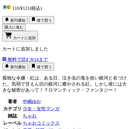
110
/
¥121
(税込)
新刊通知
後で買う
購入に進む
カートに追加
カートに追加しました
無料で読む
8/14まで
新刊通知
後で買う
孤独な令嬢・紅は、ある日、泣き虫の鬼を拾い銀河と名づけ
た。気弱で甘えん坊の銀河に癒やされる紅。しかし彼には大
きな秘密があって！？ロマンティック・ファンタジー！
著者
中嶋ゆか
カテゴリ
少女・女性マンガ
雑誌
ちゃお
レーベル
ちゃおコミックス