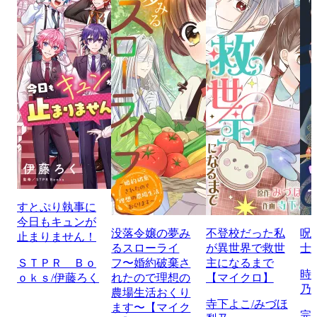
すとぷり執事に
今日もキュンが
没落令嬢の夢み
不登校だった私
呪
止まりません！
るスローライ
が異世界で救世
士
ＳＴＰＲ Ｂｏ
フ〜婚約破棄さ
主になるまで
時
ｏｋｓ/伊藤ろく
れたので理想の
【マイクロ】
乃
農場生活おくり
寺下よこ/みづほ
ます〜【マイク
完