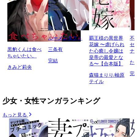
ルーメンタクト
覇王様の異世界
不
花嫁 〜虐げられ
セ
黒豹くんは食べ
三条有
た心癒し令嬢は
ナ
ちゃいたい。
皇帝の最愛とな
完結
た
る〜【合本版】
きみど莉央
完
森猫まりり/柚原
テイル
少女・女性マンガランキング
もっと見る