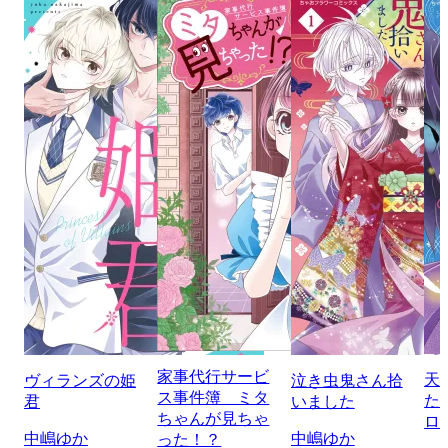
家事代行サービ
天
ヴィランズの姫
泣き虫鬼さん拾
ス事件簿 ミタ
た
君
いました
ちゃんが見ちゃ
ロ
中嶋ゆか
中嶋ゆか
った！？