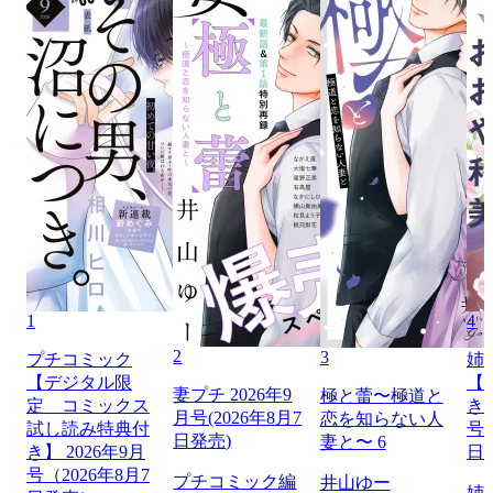
1
4
2
3
プチコミック
姉
【デジタル限
【
妻プチ 2026年9
極と蕾〜極道と
定 コミックス
き】
月号(2026年8月7
恋を知らない人
試し読み特典付
号（
日発売)
妻と〜 6
き】 2026年9月
日
号（2026年8月7
プチコミック編
井山ゆー
姉