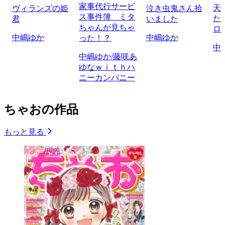
家事代行サービ
天
ヴィランズの姫
泣き虫鬼さん拾
ス事件簿 ミタ
た
君
いました
ちゃんが見ちゃ
ロ
中嶋ゆか
中嶋ゆか
った！？
中
中嶋ゆか/藤咲あ
ゆなｗｉｔｈハ
ニーカンパニー
ちゃおの作品
もっと見る