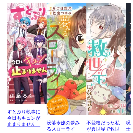
すとぷり執事に
今日もキュンが
没落令嬢の夢み
不登校だった私
呪
止まりません！
るスローライ
が異世界で救世
士