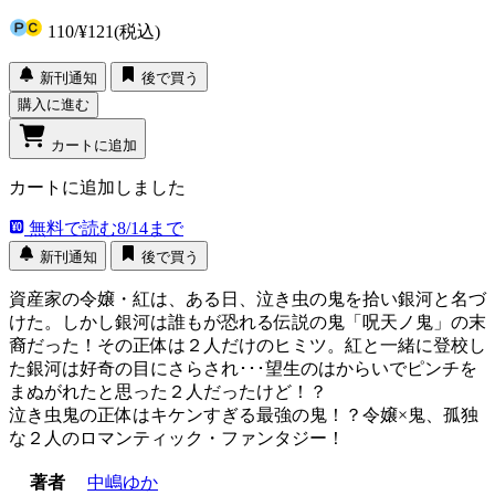
110
/
¥121
(税込)
新刊通知
後で買う
購入に進む
カートに追加
カートに追加しました
無料で読む
8/14まで
新刊通知
後で買う
資産家の令嬢・紅は、ある日、泣き虫の鬼を拾い銀河と名づ
けた。しかし銀河は誰もが恐れる伝説の鬼「呪天ノ鬼」の末
裔だった！その正体は２人だけのヒミツ。紅と一緒に登校し
た銀河は好奇の目にさらされ･･･望生のはからいでピンチを
まぬがれたと思った２人だったけど！？
泣き虫鬼の正体はキケンすぎる最強の鬼！？令嬢×鬼、孤独
な２人のロマンティック・ファンタジー！
著者
中嶋ゆか