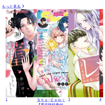
もっと見る
2
1
3
4
Ｓｈｏ−Ｃｏｍｉ
【電子版特典付