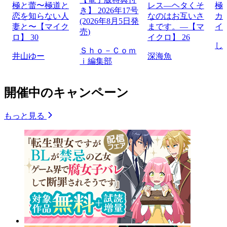
極と蕾〜極道と
レス―ヘタくそ
極
き】 2026年17号
恋を知らない人
なのはお互いさ
カ
(2026年8月5日発
妻と〜【マイク
まです。―【マ
イ
売)
ロ】 30
イクロ】 26
し
Ｓｈｏ－Ｃｏｍ
井山ゆー
深海魚
ｉ編集部
開催中のキャンペーン
もっと見る