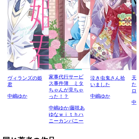
家事代行サービ
天
ヴィランズの姫
泣き虫鬼さん拾
ス事件簿 ミタ
た
君
いました
ちゃんが見ちゃ
ロ
中嶋ゆか
中嶋ゆか
った！？
中
中嶋ゆか/藤咲あ
ゆなｗｉｔｈハ
ニーカンパニー