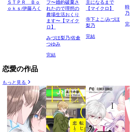
ＳＴＰＲ Ｂｏ
フ〜婚約破棄さ
主になるまで
時
ｏｋｓ/伊藤ろく
れたので理想の
【マイクロ】
乃
農場生活おくり
寺下よこ/みづほ
ます〜【マイク
完
梨乃
ロ】
完結
みづほ梨乃/佐倉
つゆみ
完結
恋愛の作品
もっと見る