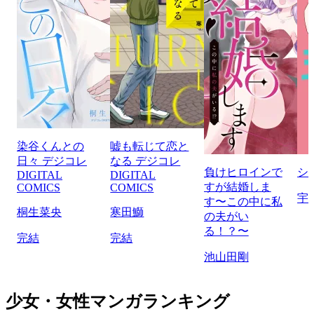
染谷くんとの
嘘も転じて恋と
日々 デジコレ
なる デジコレ
負けヒロインで
シ
DIGITAL
DIGITAL
すが結婚しま
COMICS
COMICS
宇
す〜この中に私
桐生菜央
寒田鰤
の夫がい
る！？〜
完結
完結
池山田剛
少女・女性マンガランキング