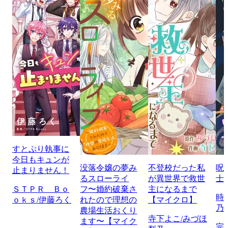
すとぷり執事に
今日もキュンが
没落令嬢の夢み
不登校だった私
呪
止まりません！
るスローライ
が異世界で救世
士
ＳＴＰＲ Ｂｏ
フ〜婚約破棄さ
主になるまで
時
ｏｋｓ/伊藤ろく
れたので理想の
【マイクロ】
乃
農場生活おくり
寺下よこ/みづほ
ます〜【マイク
完