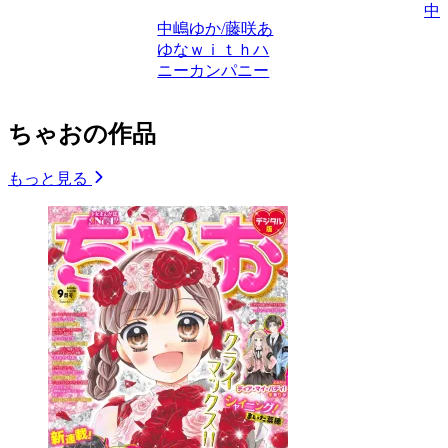
中
中嶋ゆか/藤咲あ
ゆなｗｉｔｈハ
ニーカンパニー
ちゃおの作品
もっと見る