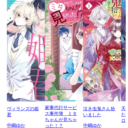
家事代行サービ
天
ヴィランズの姫
泣き虫鬼さん拾
ス事件簿 ミタ
た
君
いました
ちゃんが見ちゃ
ロ
中嶋ゆか
中嶋ゆか
った！？