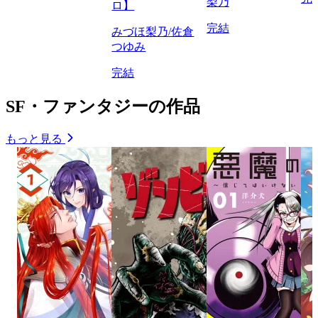
梨乃
ロ】
完結
みづほ梨乃/佐倉
つゆみ
完結
SF・ファンタジーの作品
もっと見る