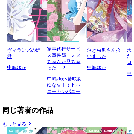
家事代行サービ
天
ヴィランズの姫
泣き虫鬼さん拾
ス事件簿 ミタ
た
君
いました
ちゃんが見ちゃ
ロ
中嶋ゆか
中嶋ゆか
った！？
中
中嶋ゆか/藤咲あ
ゆなｗｉｔｈハ
ニーカンパニー
同じ著者の作品
もっと見る