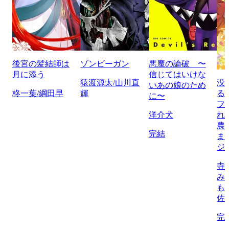
後宮の髪結師は
ゾンビーガン
悪魔の論破 〜
月に添う
信じてはいけな
猿渡源太/山川直
没
いあの娘のため
柊一葉/綱田早
輝
る
に〜
フ
洋介犬
れ
農
完結
ま
ジ
寺
み
も
佐
完