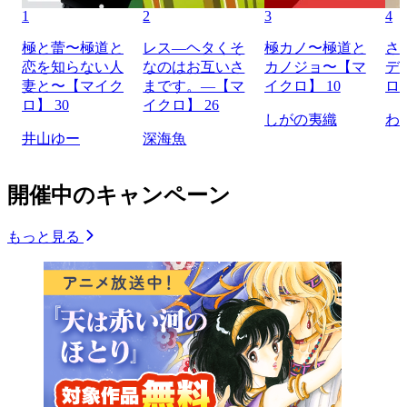
1
2
3
4
極と蕾〜極道と
レス―ヘタくそ
極カノ〜極道と
さ
恋を知らない人
なのはお互いさ
カノジョ〜【マ
デ
妻と〜【マイク
まです。―【マ
イクロ】 10
ロ】
ロ】 30
イクロ】 26
しがの夷織
わ
井山ゆー
深海魚
開催中のキャンペーン
もっと見る