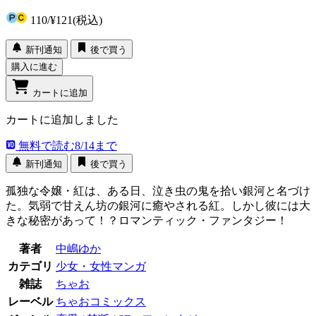
110
/
¥121
(税込)
新刊通知
後で買う
購入に進む
カートに追加
カートに追加しました
無料で読む
8/14まで
新刊通知
後で買う
孤独な令嬢・紅は、ある日、泣き虫の鬼を拾い銀河と名づけ
た。気弱で甘えん坊の銀河に癒やされる紅。しかし彼には大
きな秘密があって！？ロマンティック・ファンタジー！
著者
中嶋ゆか
カテゴリ
少女・女性マンガ
雑誌
ちゃお
レーベル
ちゃおコミックス