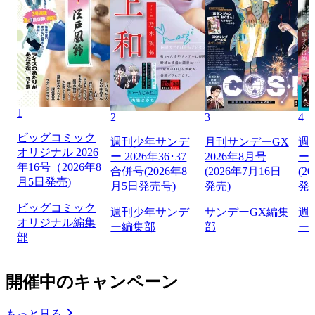
1
2
3
4
ビッグコミック
週刊少年サンデ
月刊サンデーGX
週
オリジナル 2026
ー 2026年36･37
2026年8月号
ー 
年16号（2026年8
合併号(2026年8
(2026年7月16日
(2
月5日発売)
月5日発売号)
発売)
発
ビッグコミック
週刊少年サンデ
サンデーGX編集
週
オリジナル編集
ー編集部
部
ー
部
開催中のキャンペーン
もっと見る