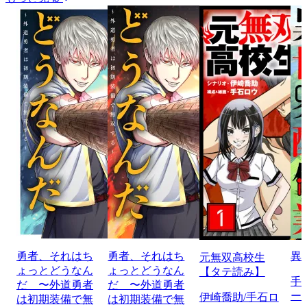
勇者、それはち
勇者、それはち
異
元無双高校生
ょっとどうなん
ょっとどうなん
【タテ読み】
手
だ 〜外道勇者
だ 〜外道勇者
ー
伊崎喬助/手石ロ
は初期装備で無
は初期装備で無