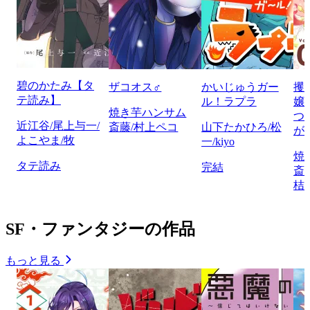
碧のかたみ【タ
ザコオス♂
かいじゅうガー
攫
テ読み】
ル！ラプラ
嬢
焼き芋ハンサム
つ
近江谷/尾上与一/
斎藤/村上ペコ
山下たかひろ/松
が
よこやま/牧
一/kiyo
焼
タテ読み
完結
斎
桔
SF・ファンタジーの作品
もっと見る