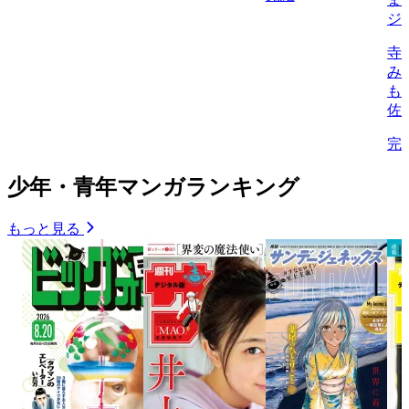
ジ
寺
み
も
佐
完
少年・青年マンガランキング
もっと見る