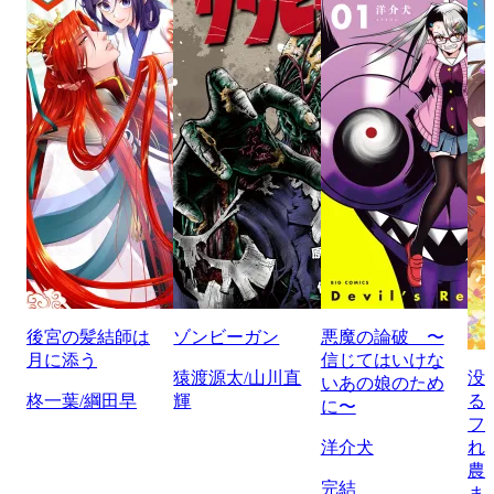
後宮の髪結師は
ゾンビーガン
悪魔の論破 〜
月に添う
信じてはいけな
猿渡源太/山川直
没
いあの娘のため
柊一葉/綱田早
輝
る
に〜
フ
洋介犬
れ
農
完結
ま