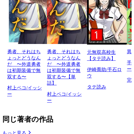
勇者、それはち
勇者、それはち
異
元無双高校生
ょっとどうなん
ょっとどうなん
【タテ読み】
手
だ 〜外道勇者
だ 〜外道勇者
ー
伊崎喬助/手石ロ
は初期装備で無
は初期装備で無
ウ
双する〜
双する〜【単
完
話】
タテ読み
村上ペコ/イッシ
ー
村上ペコ/イッシ
ー
同じ著者の作品
もっと見る