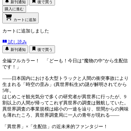
新刊通知
後で買う
購入に進む
カートに追加
カートに追加しました
試し読み
新刊通知
後で買う
全編フルカラー！ 「どーも！今日は”魔物の中”から生配信
です！」
――日本国内における大型トラックと人間の衝突事故により
生まれる「時空の歪み」(異世界転生)の謎が解明されてから
5年。
はじめこそ観光気分で多くの研究者が異世界に行ったが、9
割以上の人間が帰ってこれず異世界の調査は難航していた。
異世界調査の事業規模は縮小の一途を辿り、世間からの興味
も薄れたころ、異世界調査局に一人の青年が現れる――
「異世界」×「生配信」の近未来的ファンタジー！