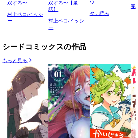
ウ
双する〜
双する〜【単
完
話】
タテ読み
村上ペコ/イッシ
ー
村上ペコ/イッシ
ー
シードコミックスの作品
もっと見る