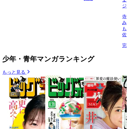
ジ
寺
み
も
佐
完
少年・青年マンガランキング
もっと見る