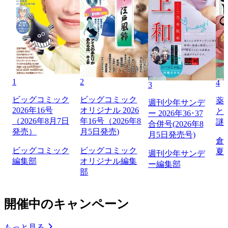
1
2
4
3
ビッグコミック
ビッグコミック
薬
週刊少年サンデ
2026年16号
オリジナル 2026
と
ー 2026年36･37
（2026年8月7日
年16号（2026年8
謎
合併号(2026年8
発売）
月5日発売)
月5日発売号)
倉
ビッグコミック
ビッグコミック
夏
週刊少年サンデ
編集部
オリジナル編集
ー編集部
部
開催中のキャンペーン
もっと見る