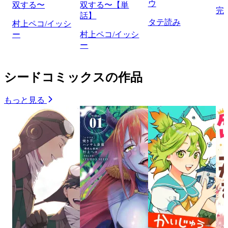
ウ
双する〜
双する〜【単
完
話】
タテ読み
村上ペコ/イッシ
ー
村上ペコ/イッシ
ー
シードコミックスの作品
もっと見る