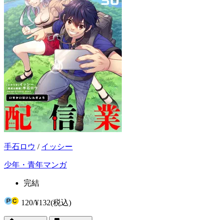
手石ロウ
/
イッシー
少年・青年マンガ
完結
120
/
¥132
(税込)