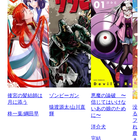
後宮の髪結師は
ゾンビーガン
悪魔の論破 〜
月に添う
信じてはいけな
猿渡源太/山川直
没
いあの娘のため
柊一葉/綱田早
輝
る
に〜
フ
洋介犬
れ
農
完結
ま