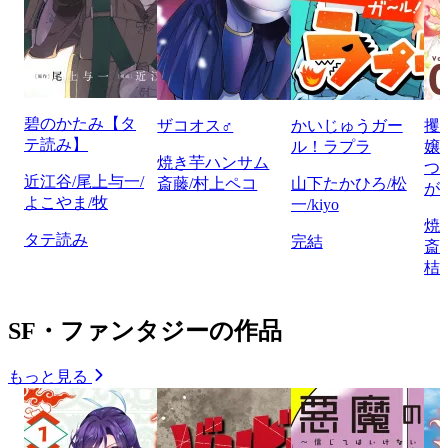
碧のかたみ【タ
ザコオス♂
かいじゅうガー
攫
テ読み】
ル！ラプラ
嬢
焼き芋ハンサム
つ
近江谷/尾上与一/
斎藤/村上ペコ
山下たかひろ/松
が
よこやま/牧
一/kiyo
焼
タテ読み
完結
斎
桔
SF・ファンタジーの作品
もっと見る