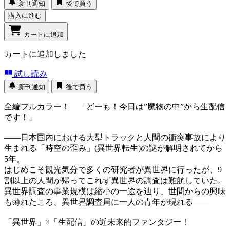
新刊通知
後で買う
購入に進む
カートに追加
カートに追加しました
試し読み
新刊通知
後で買う
全編フルカラー！ 「どーも！今日は”魔物の中”から生配信
です！」
――日本国内における大型トラックと人間の衝突事故により
生まれる「時空の歪み」(異世界転生)の謎が解明されてから
5年。
はじめこそ観光気分で多くの研究者が異世界に行ったが、9
割以上の人間が帰ってこれず異世界の調査は難航していた。
異世界調査の事業規模は縮小の一途を辿り、世間からの興味
も薄れたころ、異世界調査局に一人の青年が現れる――
「異世界」×「生配信」の近未来的ファンタジー！