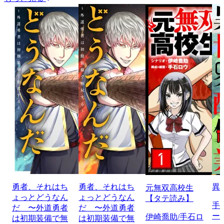
勇者、それはち
勇者、それはち
異
元無双高校生
ょっとどうなん
ょっとどうなん
【タテ読み】
手
だ 〜外道勇者
だ 〜外道勇者
ー
伊崎喬助/手石ロ
は初期装備で無
は初期装備で無