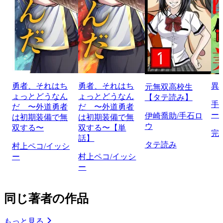
勇者、それはち
勇者、それはち
異
元無双高校生
ょっとどうなん
ょっとどうなん
【タテ読み】
手
だ 〜外道勇者
だ 〜外道勇者
ー
伊崎喬助/手石ロ
は初期装備で無
は初期装備で無
ウ
双する〜
双する〜【単
完
話】
タテ読み
村上ペコ/イッシ
ー
村上ペコ/イッシ
ー
同じ著者の作品
もっと見る