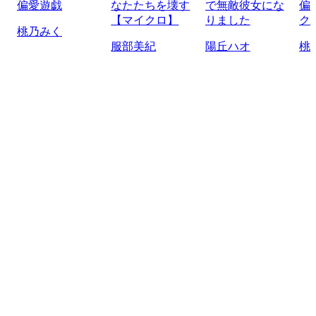
偏愛遊戯
なたたちを壊す
で無敵彼女にな
偏
【マイクロ】
りました
ク
桃乃みく
服部美紀
陽丘ハオ
桃