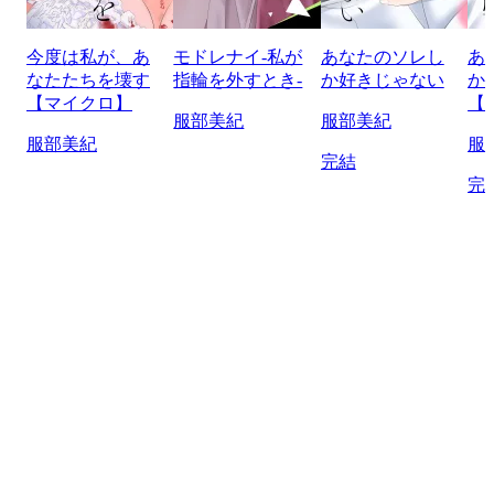
今度は私が、あ
モドレナイ-私が
あなたのソレし
あ
なたたちを壊す
指輪を外すとき-
か好きじゃない
か
【マイクロ】
【
服部美紀
服部美紀
服部美紀
服
完結
完