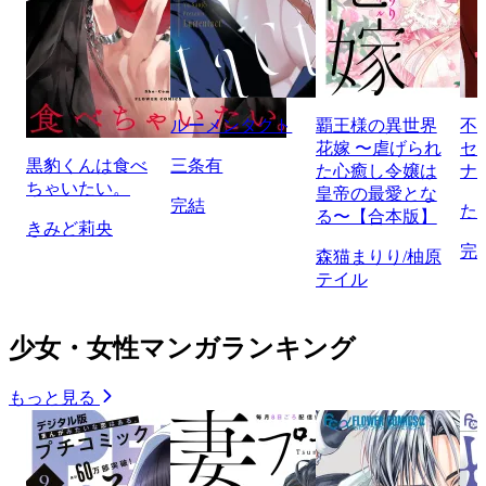
ルーメンタクト
覇王様の異世界
不
花嫁 〜虐げられ
セ
黒豹くんは食べ
三条有
た心癒し令嬢は
ナ
ちゃいたい。
皇帝の最愛とな
完結
た
る〜【合本版】
きみど莉央
完
森猫まりり/柚原
テイル
少女・女性マンガランキング
もっと見る