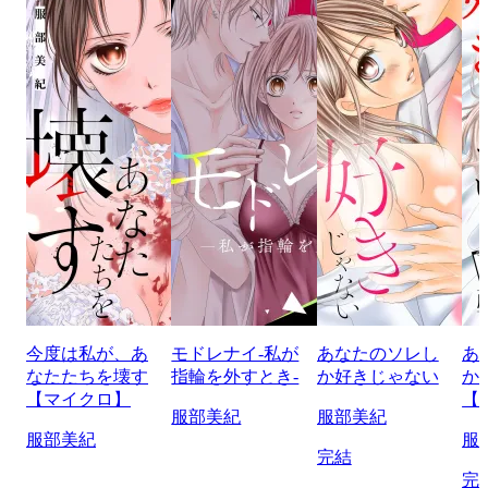
今度は私が、あ
モドレナイ-私が
あなたのソレし
あ
なたたちを壊す
指輪を外すとき-
か好きじゃない
か
【マイクロ】
【
服部美紀
服部美紀
服部美紀
服
完結
完