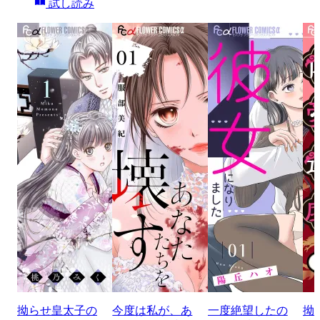
試し読み
拗らせ皇太子の
今度は私が、あ
一度絶望したの
拗