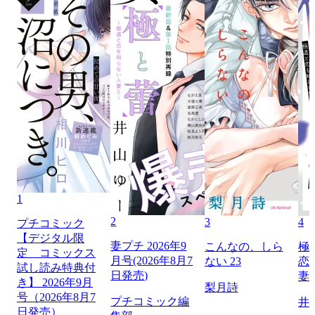
1
2
3
4
プチコミック
【デジタル限
妻プチ 2026年9
こんなの、しら
極
定 コミックス
月号(2026年8月7
ない 23
恋
試し読み特典付
日発売)
妻
き】 2026年9月
梨月詩
号（2026年8月7
プチコミック編
井
日発売）