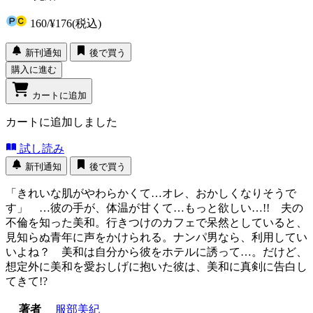
160
/
¥176
(税込)
新刊通知
後で買う
購入に進む
カートに追加
カートに追加しました
試し読み
新刊通知
後で買う
「きれいな肌がやわらかくて…オレ、おかしくなりそうで
す」 …彼の手が、体温が甘くて…もっと欲しい…!! 夫の
不倫を知った美和。行きつけのカフェで呆然としていると、
見知らぬ青年に声をかけられる。ナンパ男なら、利用してい
いよね？ 美和は自分から彼をホテルに誘って…。だけど、
想定外に美和を愛おしげに抱いた彼は、美和に真剣に告白し
てきて!?
著者
服部美紀