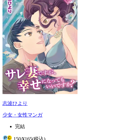
志波ひより
少女・女性マンガ
完結
150
/
¥165
(税込)