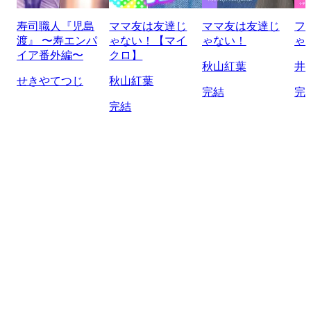
寿司職人『児島
ママ友は友達じ
ママ友は友達じ
フ
渡』 〜寿エンパ
ゃない！【マイ
ゃない！
ゃ
イア番外編〜
クロ】
秋山紅葉
井
せきやてつじ
秋山紅葉
完結
完
完結