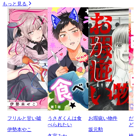
もっと見る
フリルと甘い嘘
うさぎくんは食
お瑕疵い物件
だ
べられたい
ど
伊勢本やこ
坂元勲
冬宮みか
楠