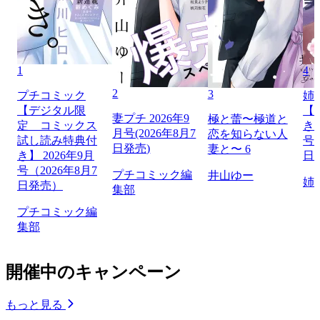
1
4
2
3
プチコミック
姉
【デジタル限
【
妻プチ 2026年9
極と蕾〜極道と
定 コミックス
き】
月号(2026年8月7
恋を知らない人
試し読み特典付
号（
日発売)
妻と〜 6
き】 2026年9月
日
号（2026年8月7
プチコミック編
井山ゆー
姉
日発売）
集部
プチコミック編
集部
開催中のキャンペーン
もっと見る