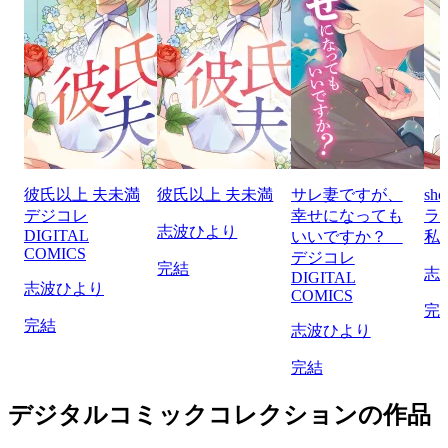
彼氏以上 夫未満
彼氏以上 夫未満
サレ妻ですが、
sh
デジコレ
幸せになっても
ラ
志波ひより
DIGITAL
いいですか？
私
COMICS
デジコレ
完結
志
DIGITAL
志波ひより
COMICS
完
完結
志波ひより
完結
デジタルコミックコレクションの作品