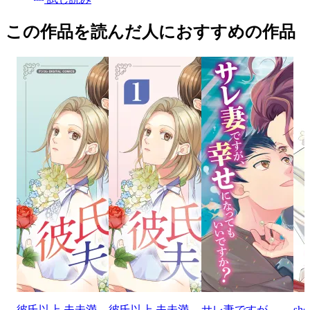
この作品を読んだ人におすすめの作品
彼氏以上 夫未満
彼氏以上 夫未満
サレ妻ですが、
sh