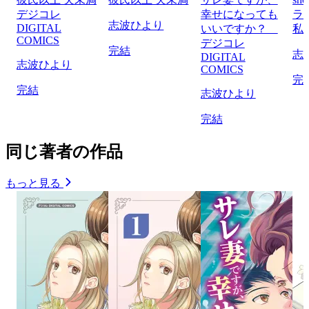
デジコレ
幸せになっても
ラ
志波ひより
DIGITAL
いいですか？
私
COMICS
デジコレ
完結
志
DIGITAL
志波ひより
COMICS
完
完結
志波ひより
完結
同じ著者の作品
もっと見る