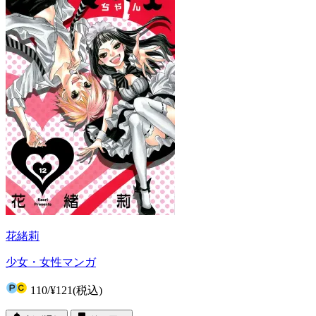
花緒莉
少女・女性マンガ
110
/
¥121
(税込)