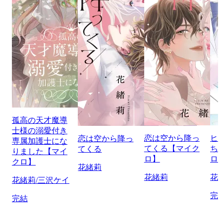
孤高の天才魔導
士様の溺愛付き
恋は空から降っ
ヒ
恋は空から降っ
専属加護士にな
てくる【マイク
ち
てくる
りました【マイ
ロ】
ロ
クロ】
花緒莉
花緒莉
花
花緒莉/三沢ケイ
完
完結