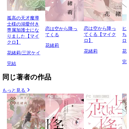
孤高の天才魔導
士様の溺愛付き
恋は空から降っ
ヒ
恋は空から降っ
専属加護士にな
てくる【マイク
ち
てくる
りました【マイ
ロ】
ロ
クロ】
花緒莉
花緒莉
花
花緒莉/三沢ケイ
完
完結
同じ著者の作品
もっと見る