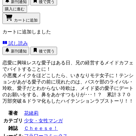
新刊通知
後で買う
購入に進む
カートに追加
カートに追加しました
試し読み
新刊通知
後で買う
恋愛に興味レスな愛子はある日、兄の経営するメイドカフェ
でバイトすることに！
小悪魔メイクをほどこしたら、いきなりモテ女子に！テンシ
ョンがあがる愛子の前に現れたのは、バスケ部のライバル・
玲欧。愛子だとわからない玲欧は、メイド姿の愛子にデート
のお願いをする。鼻をあかすつもりが･･･！？ 累計３７０
万部突破＆ドラマ化もしたハイテンションラブストーリ！！
著者
花緒莉
カテゴリ
少女・女性マンガ
雑誌
Ｃｈｅｅｓｅ！
レーベル
フラワーコミックス