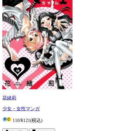
花緒莉
少女・女性マンガ
110
/
¥121
(税込)