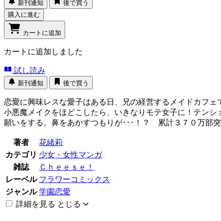
新刊通知
後で買う
購入に進む
カートに追加
カートに追加しました
試し読み
新刊通知
後で買う
恋愛に興味レスな愛子はある日、兄の経営するメイドカフェ
小悪魔メイクをほどこしたら、いきなりモテ女子に！テンシ
願いをする。鼻をあかすつもりが･･･！？ 累計３７０万部
著者
花緒莉
カテゴリ
少女・女性マンガ
雑誌
Ｃｈｅｅｓｅ！
レーベル
フラワーコミックス
ジャンル
学園恋愛
詳細を見る
とじる