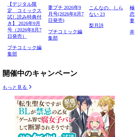
【デジタル限
妻プチ 2026年9
こんなの、しら
極
定 コミックス
月号(2026年8月7
ない 23
恋
試し読み特典付
日発売)
妻
き】 2026年9月
梨月詩
号（2026年8月7
プチコミック編
井
日発売）
集部
プチコミック編
集部
開催中のキャンペーン
もっと見る