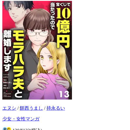
エヌシ
/
餅西うまし
/
持永るい
少女・女性マンガ