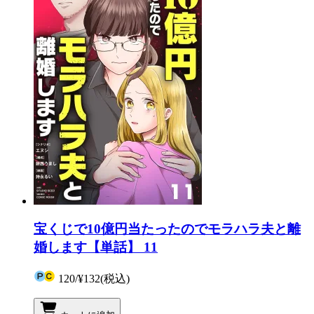
宝くじで10億円当たったのでモラハラ夫と離
婚します【単話】 11
120
/
¥132
(税込)