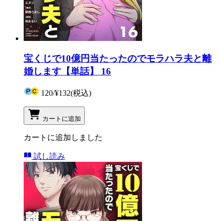
宝くじで10億円当たったのでモラハラ夫と離
婚します【単話】 16
120
/
¥132
(税込)
カートに追加
カートに追加しました
試し読み