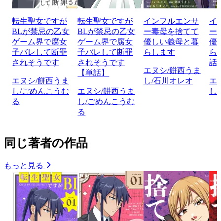
転生聖女ですが
転生聖女ですが
インフルエンサ
イ
BLが禁忌の乙女
BLが禁忌の乙女
ー毒母を捨てて
ー
ゲーム界で腐女
ゲーム界で腐女
優しい義母と暮
優
子バレして断罪
子バレして断罪
らします
ら
されそうです
されそうです
話
エヌシ/餅西うま
【単話】
エヌシ/餅西うま
し/石川オレオ
エ
し/ごめんこうむ
エヌシ/餅西うま
し
る
し/ごめんこうむ
る
同じ著者の作品
もっと見る