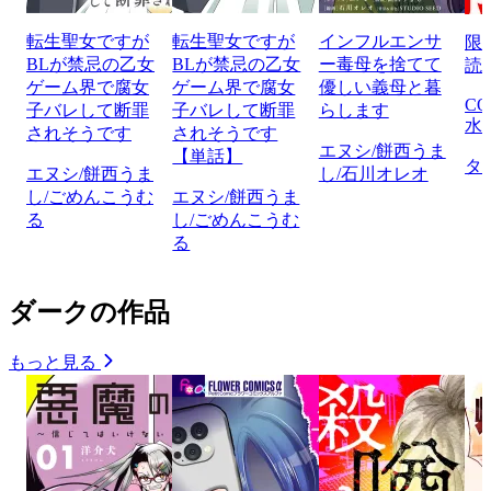
転生聖女ですが
転生聖女ですが
インフルエンサ
限
BLが禁忌の乙女
BLが禁忌の乙女
ー毒母を捨てて
読
ゲーム界で腐女
ゲーム界で腐女
優しい義母と暮
CO
子バレして断罪
子バレして断罪
らします
水
されそうです
されそうです
エヌシ/餅西うま
【単話】
タ
エヌシ/餅西うま
し/石川オレオ
し/ごめんこうむ
エヌシ/餅西うま
る
し/ごめんこうむ
る
ダークの作品
もっと見る