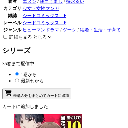
著者
エヌシ
/
餅西うまし
/
持永るい
カテゴリ
少女・女性マンガ
雑誌
シードコミックス F
レーベル
シードコミックス F
ジャンル
ヒューマンドラマ
/
ダーク
/
結婚・生活・子育て
詳細を見る
とじる
シリーズ
35巻まで配信中
1巻から
最新刊から
未購入分をまとめてカートに追加
カートに追加しました