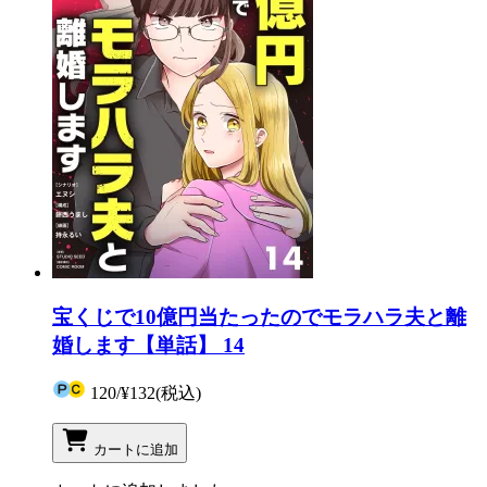
宝くじで10億円当たったのでモラハラ夫と離
婚します【単話】 14
120
/
¥132
(税込)
カートに追加