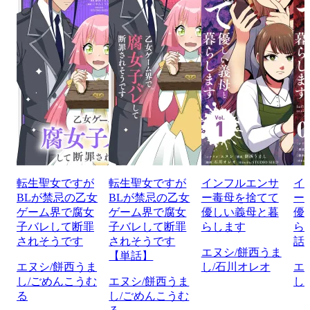
転生聖女ですが
転生聖女ですが
インフルエンサ
イ
BLが禁忌の乙女
BLが禁忌の乙女
ー毒母を捨てて
ー
ゲーム界で腐女
ゲーム界で腐女
優しい義母と暮
優
子バレして断罪
子バレして断罪
らします
ら
されそうです
されそうです
話
エヌシ/餅西うま
【単話】
エヌシ/餅西うま
し/石川オレオ
エ
し/ごめんこうむ
エヌシ/餅西うま
し
る
し/ごめんこうむ