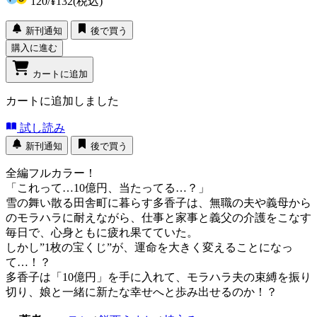
120
/
¥132
(税込)
新刊通知
後で買う
購入に進む
カートに追加
カートに追加しました
試し読み
新刊通知
後で買う
全編フルカラー！
「これって…10億円、当たってる…？」
雪の舞い散る田舎町に暮らす多香子は、無職の夫や義母から
のモラハラに耐えながら、仕事と家事と義父の介護をこなす
毎日で、心身ともに疲れ果てていた。
しかし”1枚の宝くじ”が、運命を大きく変えることになっ
て…！？
多香子は「10億円」を手に入れて、モラハラ夫の束縛を振り
切り、娘と一緒に新たな幸せへと歩み出せるのか！？