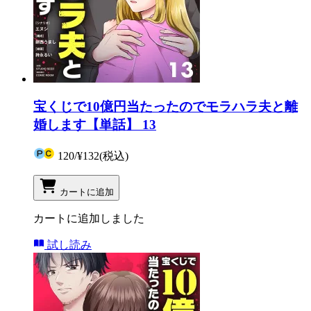
宝くじで10億円当たったのでモラハラ夫と離
婚します【単話】 13
120
/
¥132
(税込)
カートに追加
カートに追加しました
試し読み