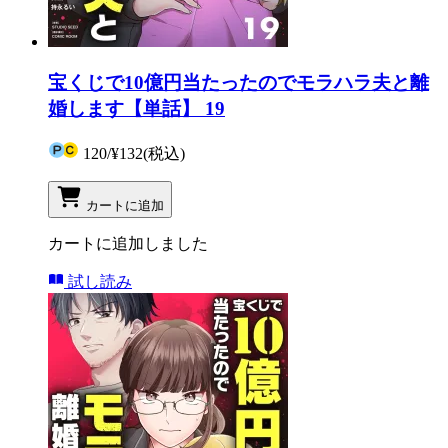
宝くじで10億円当たったのでモラハラ夫と離
婚します【単話】 19
120
/
¥132
(税込)
カートに追加
カートに追加しました
試し読み