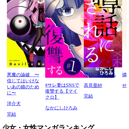
悪魔の論破 〜
噂話に殺される
燐
信じてはいけな
#サレ妻はSNSで
高見亜紗
せ
いあの娘のため
復讐する【マイ
に〜
完結
クロ】
洋介犬
なかにしひろみ
完結
少女・女性マンガランキング