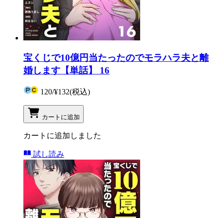
宝くじで10億円当たったのでモラハラ夫と離
婚します【単話】 16
120
/
¥132
(税込)
カートに追加
カートに追加しました
試し読み