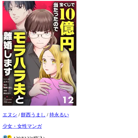
エヌシ
/
餅西うまし
/
持永るい
少女・女性マンガ