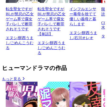
転生聖女ですが
転生聖女ですが
インフルエンサ
限
BLが禁忌の乙女
BLが禁忌の乙女
ー毒母を捨てて
読
ゲーム界で腐女
ゲーム界で腐女
優しい義母と暮
CO
子バレして断罪
子バレして断罪
らします
水
されそうです
されそうです
エヌシ/餅西うま
【単話】
タ
エヌシ/餅西うま
し/石川オレオ
し/ごめんこうむ
エヌシ/餅西うま
る
し/ごめんこうむ
る
ヒューマンドラマの作品
もっと見る