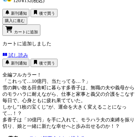
120
/
¥132
(税込)
新刊通知
後で買う
購入に進む
カートに追加
カートに追加しました
試し読み
新刊通知
後で買う
全編フルカラー！
「これって…10億円、当たってる…？」
雪の舞い散る田舎町に暮らす多香子は、無職の夫や義母から
のモラハラに耐えながら、仕事と家事と義父の介護をこなす
毎日で、心身ともに疲れ果てていた。
しかし”1枚の宝くじ”が、運命を大きく変えることになっ
て…！？
多香子は「10億円」を手に入れて、モラハラ夫の束縛を振り
切り、娘と一緒に新たな幸せへと歩み出せるのか！？