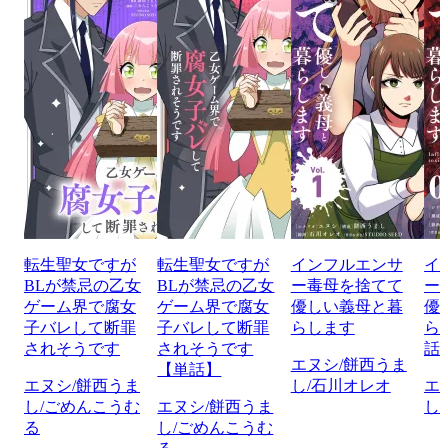
転生聖女ですが
転生聖女ですが
インフルエンサ
イ
BLが禁忌の乙女
BLが禁忌の乙女
ー毒母を捨てて
ー
ゲーム界で腐女
ゲーム界で腐女
優しい義母と暮
優
子バレして断罪
子バレして断罪
らします
ら
されそうです
されそうです
話
エヌシ/餅西うま
【単話】
エヌシ/餅西うま
し/石川オレオ
エ
し/ごめんこうむ
エヌシ/餅西うま
し
る
し/ごめんこうむ