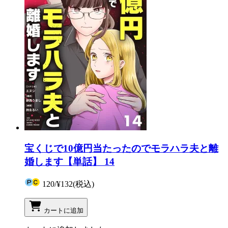
宝くじで10億円当たったのでモラハラ夫と離
婚します【単話】 14
120
/
¥132
(税込)
カートに追加