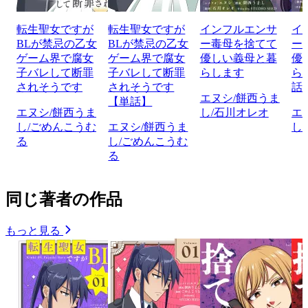
転生聖女ですが
転生聖女ですが
インフルエンサ
イ
BLが禁忌の乙女
BLが禁忌の乙女
ー毒母を捨てて
ー
ゲーム界で腐女
ゲーム界で腐女
優しい義母と暮
優
子バレして断罪
子バレして断罪
らします
ら
されそうです
されそうです
話
エヌシ/餅西うま
【単話】
エヌシ/餅西うま
し/石川オレオ
エ
し/ごめんこうむ
エヌシ/餅西うま
し
る
し/ごめんこうむ
る
同じ著者の作品
もっと見る