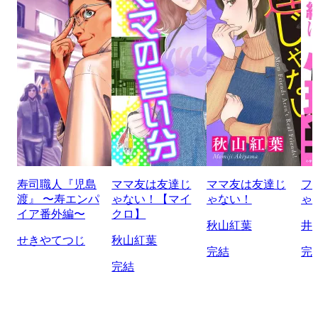
寿司職人『児島
ママ友は友達じ
ママ友は友達じ
フ
渡』 〜寿エンパ
ゃない！【マイ
ゃない！
ゃ
イア番外編〜
クロ】
秋山紅葉
井
せきやてつじ
秋山紅葉
完結
完
完結