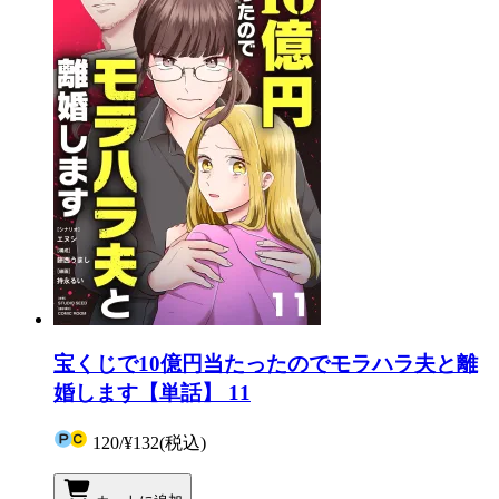
宝くじで10億円当たったのでモラハラ夫と離
婚します【単話】 11
120
/
¥132
(税込)