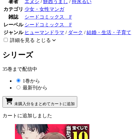
著者
エヌシ
/
餅西うまし
/
持永るい
カテゴリ
少女・女性マンガ
雑誌
シードコミックス F
レーベル
シードコミックス F
ジャンル
ヒューマンドラマ
/
ダーク
/
結婚・生活・子育て
詳細を見る
とじる
シリーズ
35巻まで配信中
1巻から
最新刊から
未購入分をまとめてカートに追加
カートに追加しました