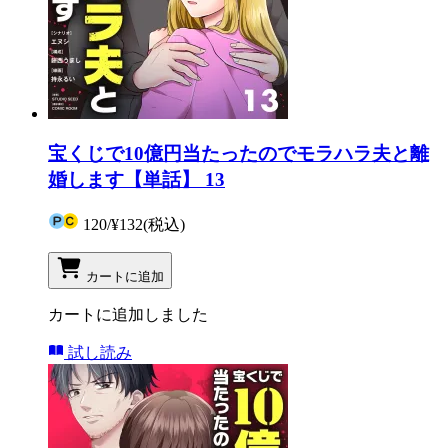
宝くじで10億円当たったのでモラハラ夫と離
婚します【単話】 13
120
/
¥132
(税込)
カートに追加
カートに追加しました
試し読み