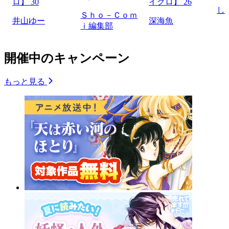
ロ】 30
イクロ】 26
し
Ｓｈｏ－Ｃｏｍ
井山ゆー
深海魚
ｉ編集部
開催中のキャンペーン
もっと見る