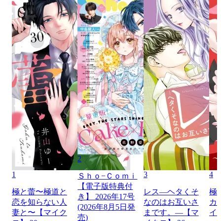
2
1
3
4
Ｓｈｏ−Ｃｏｍｉ
【電子版特典付
極と蕾〜極道と
レス―ヘタくそ
極
き】 2026年17号
恋を知らない人
なのはお互いさ
カ
(2026年8月5日発
妻と〜【マイク
まです。―【マ
イ
売)