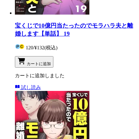
宝くじで10億円当たったのでモラハラ夫と離
婚します【単話】 19
120
/
¥132
(税込)
カートに追加
カートに追加しました
試し読み