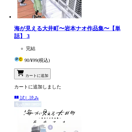
海が見える大井町〜岩本ナオ作品集〜【単
話】 3
完結
90
/
¥99
(税込)
カートに追加
カートに追加しました
試し読み