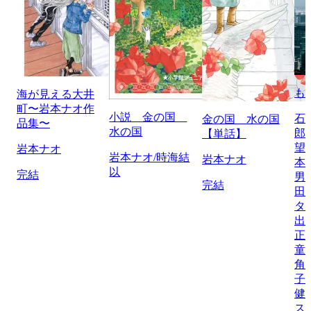
も
海が見える大井
町〜岩本ナオ作
小説 金の国
石
金の国 水の国
品集〜
水の国
郎
【単話】
望
岩本ナオ
岩本ナオ/時海結
岩本ナオ
本
以
完結
男
完結
田
タ
出
正
童
角
子
健
ス