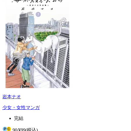
岩本ナオ
少女・女性マンガ
完結
90
/
¥99
(税込)