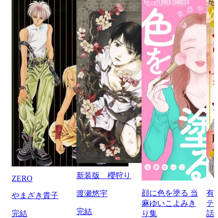
新装版 櫻狩り
ZERO
顔に色を塗る 当
有
渡瀬悠宇
やまざき貴子
麻ゆいこよみき
テ
完結
完結
り集
話