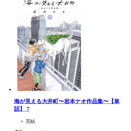
海が見える大井町〜岩本ナオ作品集〜【単
話】 7
完結