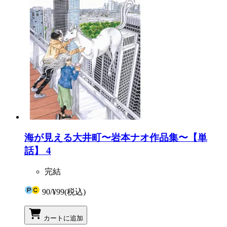
海が見える大井町〜岩本ナオ作品集〜【単
話】 4
完結
90
/
¥99
(税込)
カートに追加