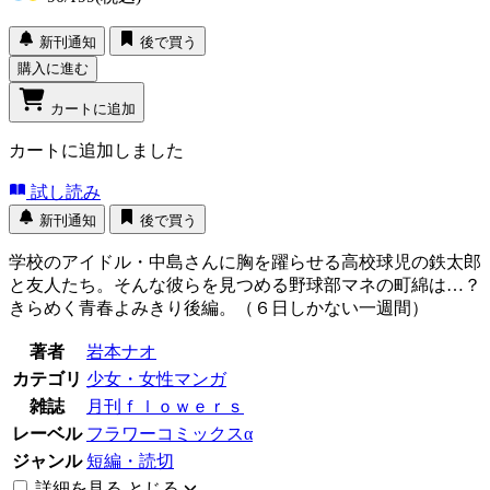
新刊通知
後で買う
購入に進む
カートに追加
カートに追加しました
試し読み
新刊通知
後で買う
学校のアイドル・中島さんに胸を躍らせる高校球児の鉄太郎
と友人たち。そんな彼らを見つめる野球部マネの町綿は…？
きらめく青春よみきり後編。（６日しかない一週間）
著者
岩本ナオ
カテゴリ
少女・女性マンガ
雑誌
月刊ｆｌｏｗｅｒｓ
レーベル
フラワーコミックスα
ジャンル
短編・読切
詳細を見る
とじる