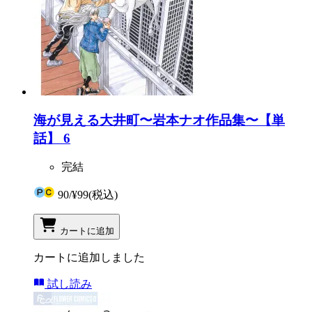
海が見える大井町〜岩本ナオ作品集〜【単
話】 6
完結
90
/
¥99
(税込)
カートに追加
カートに追加しました
試し読み