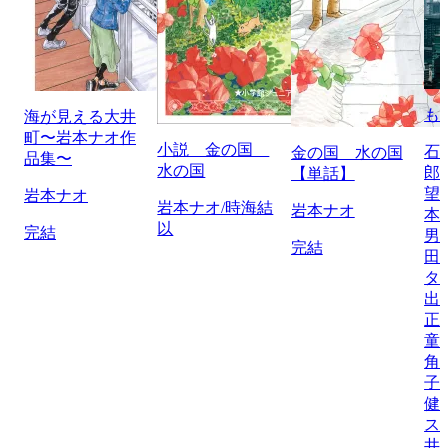
も
海が見える大井
町〜岩本ナオ作
小説 金の国
石
金の国 水の国
品集〜
水の国
郎
【単話】
望
岩本ナオ
岩本ナオ/時海結
岩本ナオ
本
以
完結
男
完結
田
タ
出
正
童
角
子
健
ス
井