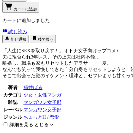
カートに追加
カートに追加しました
試し読み
新刊通知
後で買う
「人生にSEXを取り戻す！」オトナ女子向けラブコメ♪
夫に拒否られ3年レス、その上夫は社内不倫…
離婚し、職場も家もリセットしたアラサー・一夏。
なんでも笑って我慢してきた自分自身もリセットしようと、
そこで出会った謎のイケメン・理津と、セフレよりも甘くっ
著者
鯖井ばる
カテゴリ
少女・女性マンガ
雑誌
マンガワン女子部
レーベル
マンガワン女子部
ジャンル
ちょっとH
/
恋愛
詳細を見る
とじる