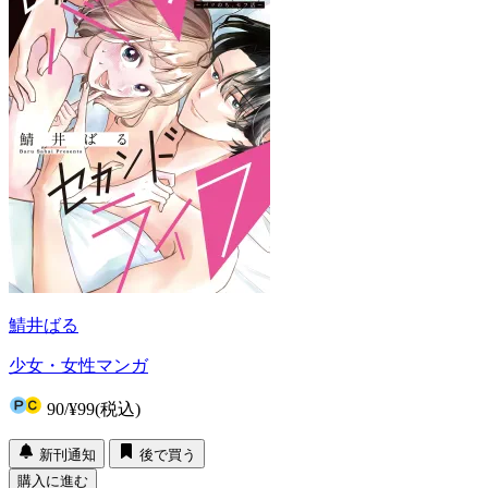
鯖井ばる
少女・女性マンガ
90
/
¥99
(税込)
新刊通知
後で買う
購入に進む