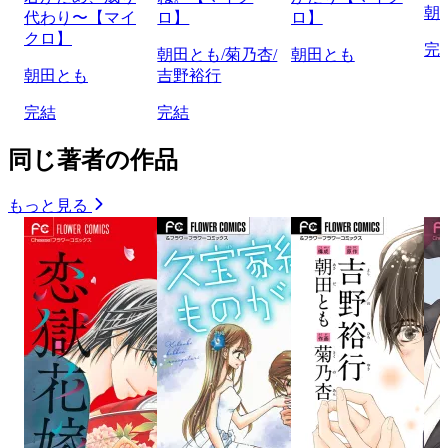
朝
代わり〜【マイ
ロ】
ロ】
クロ】
完
朝田とも/菊乃杏/
朝田とも
朝田とも
吉野裕行
完結
完結
同じ著者の作品
もっと見る