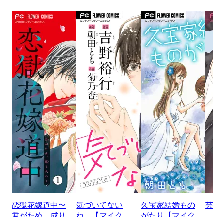
恋獄花嫁道中〜
気づいてない
久宝家結婚もの
芸
君がため、成り
ね。【マイク
がたり【マイク