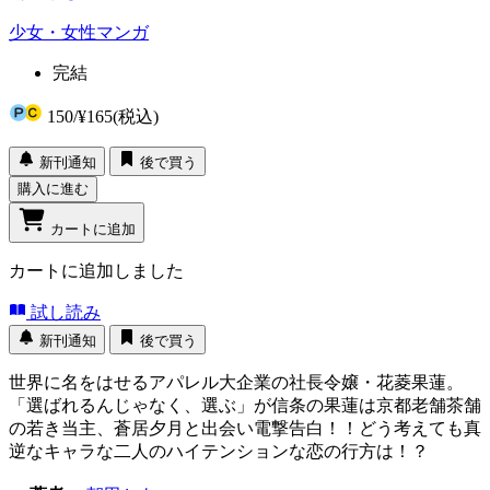
少女・女性マンガ
完結
150
/
¥165
(税込)
新刊通知
後で買う
購入に進む
カートに追加
カートに追加しました
試し読み
新刊通知
後で買う
世界に名をはせるアパレル大企業の社長令嬢・花菱果蓮。
「選ばれるんじゃなく、選ぶ」が信条の果蓮は京都老舗茶舗
の若き当主、蒼居夕月と出会い電撃告白！！どう考えても真
逆なキャラな二人のハイテンションな恋の行方は！？