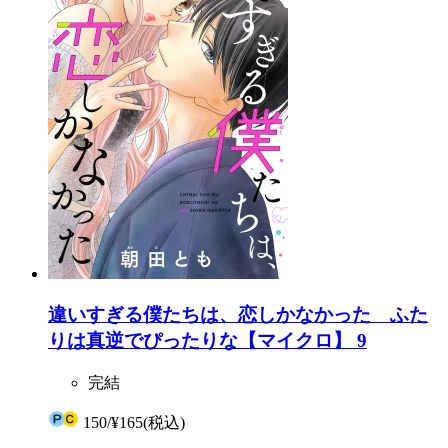
違いすぎる僕たちは、恋しかなかった ふた
りは真逆でぴったりな【マイクロ】 9
完結
150
/
¥165
(税込)