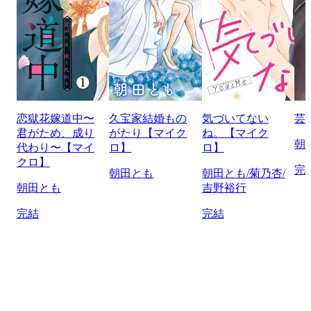
恋獄花嫁道中〜
久宝家結婚もの
気づいてない
芸
君がため、成り
がたり【マイク
ね。【マイク
朝
代わり〜【マイ
ロ】
ロ】
クロ】
完
朝田とも
朝田とも/菊乃杏/
朝田とも
吉野裕行
完結
完結