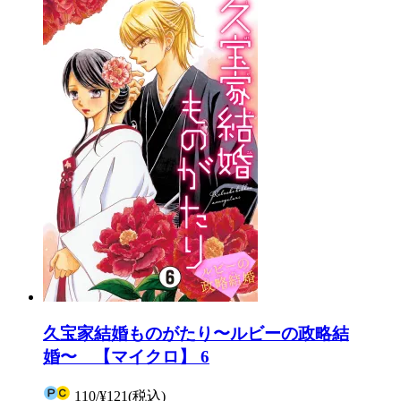
久宝家結婚ものがたり〜ルビーの政略結
婚〜 【マイクロ】 6
110
/
¥121
(税込)