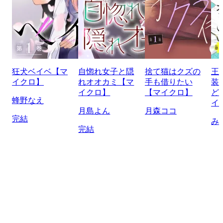
狂犬ベイベ【マ
自惚れ女子と隠
捨て猫はクズの
王
イクロ】
れオオカミ【マ
手も借りたい
装
イクロ】
【マイクロ】
ど
蜂野なえ
イ
月島よん
月森ココ
完結
み
完結