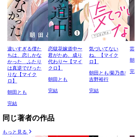
違いすぎる僕た
恋獄花嫁道中〜
気づいてない
芸
ちは、恋しかな
君がため、成り
ね。【マイク
朝
かった ふたり
代わり〜【マイ
ロ】
は真逆でぴった
クロ】
完
朝田とも/菊乃杏/
りな【マイク
朝田とも
吉野裕行
ロ】
完結
完結
朝田とも
完結
同じ著者の作品
もっと見る