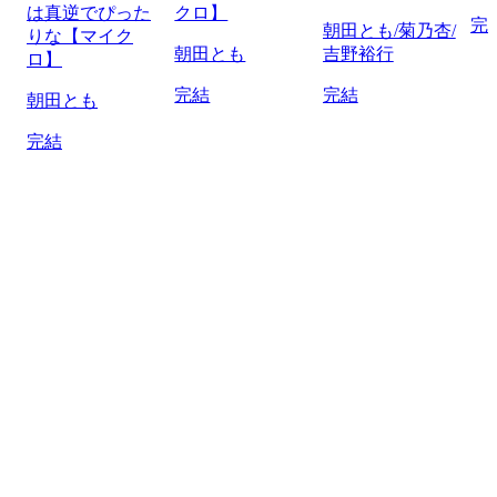
は真逆でぴった
クロ】
完
朝田とも/菊乃杏/
りな【マイク
朝田とも
吉野裕行
ロ】
完結
完結
朝田とも
完結