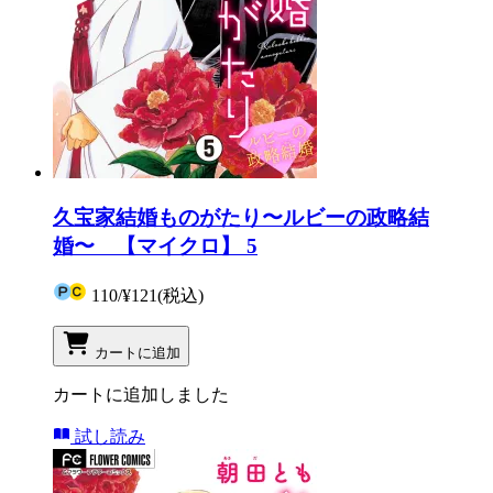
久宝家結婚ものがたり〜ルビーの政略結
婚〜 【マイクロ】 5
110
/
¥121
(税込)
カートに追加
カートに追加しました
試し読み