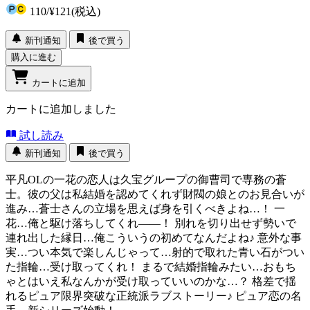
110
/
¥121
(税込)
新刊通知
後で買う
購入に進む
カートに追加
カートに追加しました
試し読み
新刊通知
後で買う
平凡OLの一花の恋人は久宝グループの御曹司で専務の蒼
士。彼の父は私結婚を認めてくれず財閥の娘とのお見合いが
進み…蒼士さんの立場を思えば身を引くべきよね…！ 一
花…俺と駆け落ちしてくれ――！ 別れを切り出せず勢いで
連れ出した縁日…俺こういうの初めてなんだよね♪ 意外な事
実…つい本気で楽しんじゃって…射的で取れた青い石がつい
た指輪…受け取ってくれ！ まるで結婚指輪みたい…おもち
ゃとはいえ私なんかが受け取っていいのかな…？ 格差で揺
れるピュア限界突破な正統派ラブストーリー♪ ピュア恋の名