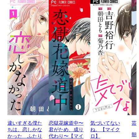
違いすぎる僕た
恋獄花嫁道中〜
気づいてない
芸
ちは、恋しかな
君がため、成り
ね。【マイク
朝
かった ふたり
代わり〜【マイ
ロ】