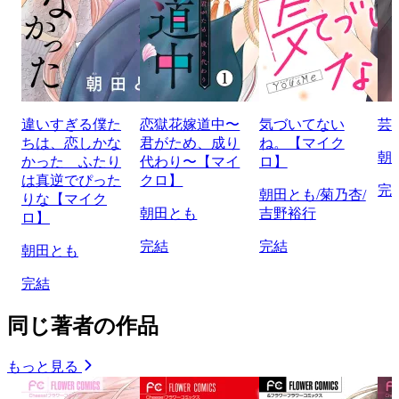
違いすぎる僕た
恋獄花嫁道中〜
気づいてない
芸
ちは、恋しかな
君がため、成り
ね。【マイク
朝
かった ふたり
代わり〜【マイ
ロ】
は真逆でぴった
クロ】
完
朝田とも/菊乃杏/
りな【マイク
朝田とも
吉野裕行
ロ】
完結
完結
朝田とも
完結
同じ著者の作品
もっと見る