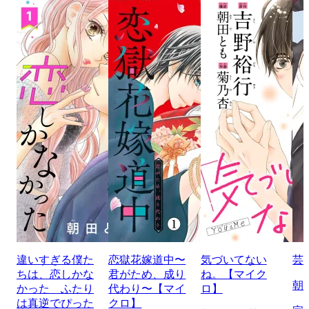
違いすぎる僕た
恋獄花嫁道中〜
気づいてない
芸
ちは、恋しかな
君がため、成り
ね。【マイク
朝
かった ふたり
代わり〜【マイ
ロ】
は真逆でぴった
クロ】