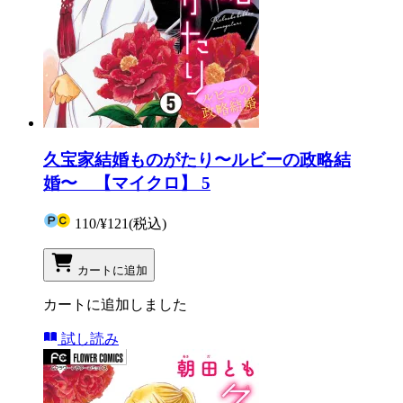
久宝家結婚ものがたり〜ルビーの政略結
婚〜 【マイクロ】 5
110
/
¥121
(税込)
カートに追加
カートに追加しました
試し読み