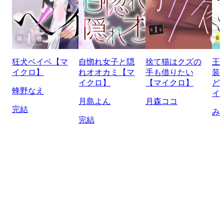
狂犬ベイベ【マ
自惚れ女子と隠
捨て猫はクズの
王
イクロ】
れオオカミ【マ
手も借りたい
装
イクロ】
【マイクロ】
ど
蜂野なえ
イ
月島よん
月森ココ
完結
み
完結