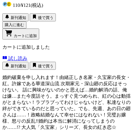
110
/
¥121
(税込)
新刊通知
後で買う
購入に進む
カートに追加
カートに追加しました
試し読み
新刊通知
後で買う
婚約破棄を申し入れます！由緒正しき名家・久宝家の長女・
紅。許嫁である華道深山流 次期家元・深山廻の反応はそっ
けない。 話に興味がないのかと思えば…婚約解消の話、俺
は嫌…また今度話そう。まっすぐ見つめられ、紅の心は動揺
がとまらない！ラブラブってわけじゃないけど、私達なりの
絆ができているのだと思っていた。でも、先週、あの日の廻
さんは……！政略結婚なんて幸せにはなれない！完璧お嬢
様、怒りの反乱!!婚約は本当に解消になってしまうの
か……!? 大人気「久宝家」シリーズ、長女の紅き恋☆