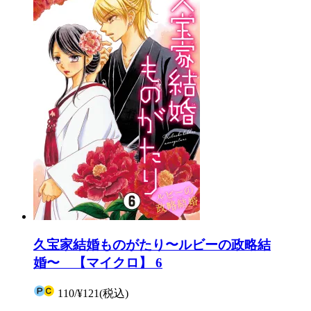
久宝家結婚ものがたり〜ルビーの政略結
婚〜 【マイクロ】 6
110
/
¥121
(税込)