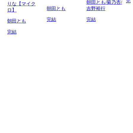
完
朝田とも/菊乃杏/
りな【マイク
朝田とも
吉野裕行
ロ】
完結
完結
朝田とも
完結