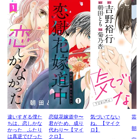
違いすぎる僕た
恋獄花嫁道中〜
気づいてない
芸
ちは、恋しかな
君がため、成り
ね。【マイク
朝
かった ふたり
代わり〜【マイ
ロ】
は真逆でぴった
クロ】