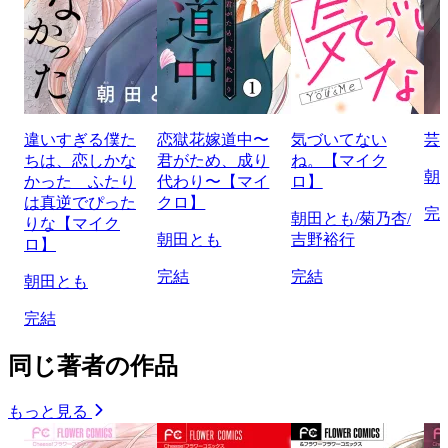
違いすぎる僕た
恋獄花嫁道中〜
気づいてない
芸
ちは、恋しかな
君がため、成り
ね。【マイク
朝
かった ふたり
代わり〜【マイ
ロ】
は真逆でぴった
クロ】
完
朝田とも/菊乃杏/
りな【マイク
朝田とも
吉野裕行
ロ】
完結
完結
朝田とも
完結
同じ著者の作品
もっと見る