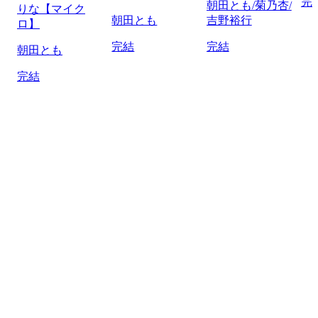
完
朝田とも/菊乃杏/
りな【マイク
朝田とも
吉野裕行
ロ】
完結
完結
朝田とも
完結