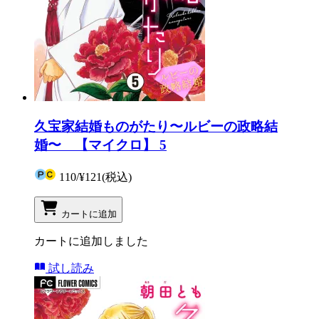
久宝家結婚ものがたり〜ルビーの政略結
婚〜 【マイクロ】 5
110
/
¥121
(税込)
カートに追加
カートに追加しました
試し読み