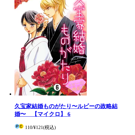
久宝家結婚ものがたり〜ルビーの政略結
婚〜 【マイクロ】 6
110
/
¥121
(税込)