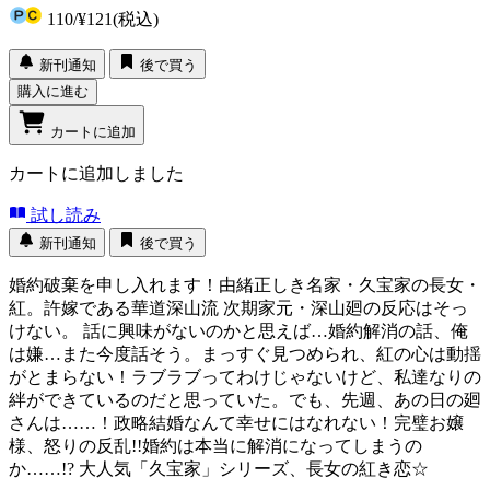
110
/
¥121
(税込)
新刊通知
後で買う
購入に進む
カートに追加
カートに追加しました
試し読み
新刊通知
後で買う
婚約破棄を申し入れます！由緒正しき名家・久宝家の長女・
紅。許嫁である華道深山流 次期家元・深山廻の反応はそっ
けない。 話に興味がないのかと思えば…婚約解消の話、俺
は嫌…また今度話そう。まっすぐ見つめられ、紅の心は動揺
がとまらない！ラブラブってわけじゃないけど、私達なりの
絆ができているのだと思っていた。でも、先週、あの日の廻
さんは……！政略結婚なんて幸せにはなれない！完璧お嬢
様、怒りの反乱!!婚約は本当に解消になってしまうの
か……!? 大人気「久宝家」シリーズ、長女の紅き恋☆