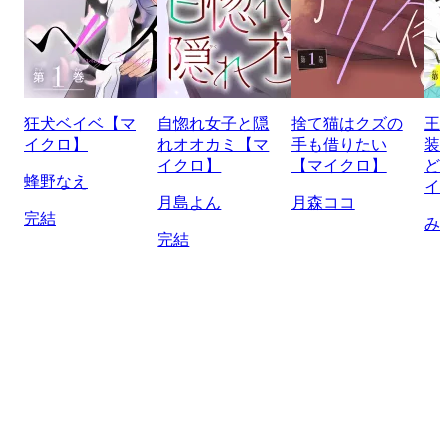
狂犬ベイベ【マ
自惚れ女子と隠
捨て猫はクズの
王
イクロ】
れオオカミ【マ
手も借りたい
装
イクロ】
【マイクロ】
ど
蜂野なえ
イ
月島よん
月森ココ
完結
み
完結