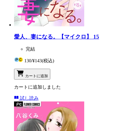
愛人、妻になる。【マイクロ】 15
完結
130
/
¥143
(税込)
カートに追加
カートに追加しました
試し読み