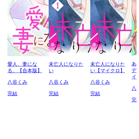
あ
愛人、妻にな
未亡人になりた
未亡人になりた
デ
る。【合本版】
い
い【マイクロ】
イ
八谷くみ
八谷くみ
八谷くみ
八
完結
完結
完結
完