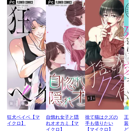
狂犬ベイベ【マ
自惚れ女子と隠
捨て猫はクズの
王
イクロ】
れオオカミ【マ
手も借りたい
装
イクロ】
【マイクロ】
ど