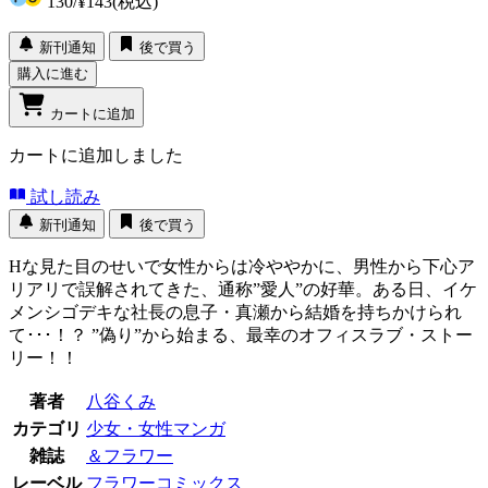
130
/
¥143
(税込)
新刊通知
後で買う
購入に進む
カートに追加
カートに追加しました
試し読み
新刊通知
後で買う
Hな見た目のせいで女性からは冷ややかに、男性から下心ア
リアリで誤解されてきた、通称”愛人”の好華。ある日、イケ
メンシゴデキな社長の息子・真瀬から結婚を持ちかけられ
て･･･！？ ”偽り”から始まる、最幸のオフィスラブ・ストー
リー！！
著者
八谷くみ
カテゴリ
少女・女性マンガ
雑誌
＆フラワー
レーベル
フラワーコミックス