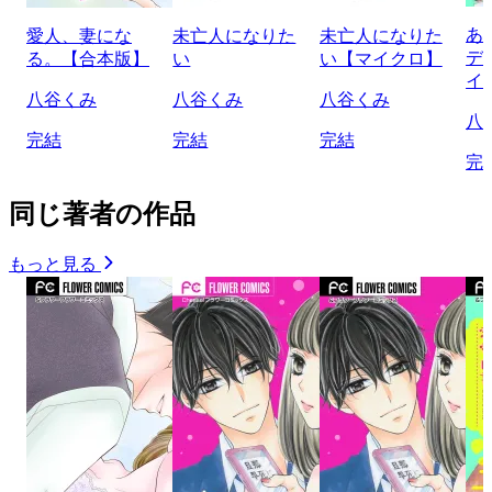
あ
愛人、妻にな
未亡人になりた
未亡人になりた
デ
る。【合本版】
い
い【マイクロ】
イ
八谷くみ
八谷くみ
八谷くみ
八
完結
完結
完結
完
同じ著者の作品
もっと見る